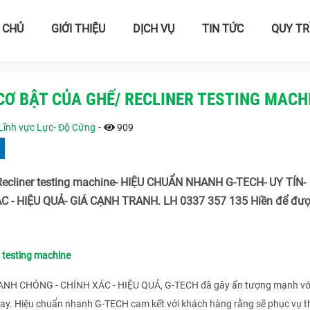
 CHỦ
GIỚI THIỆU
DỊCH VỤ
TIN TỨC
QUY TR
CƠ BẬT CỦA GHẾ/ RECLINER TESTING MACH
Lĩnh vực Lực- Độ Cứng
-
909
Recliner testing machine- HIỆU CHUẨN NHANH G-TECH- UY TÍN-
- HIỆU QUẢ- GIÁ CẠNH TRANH. LH 0337 357 135 Hiền để đượ
 testing machine
HANH CHÓNG - CHÍNH XÁC - HIỆU QUẢ, G-TECH đã gây ấn tượng mạnh vớ
nay. Hiệu chuẩn nhanh G-TECH cam kết với khách hàng rằng sẽ phục vụ t