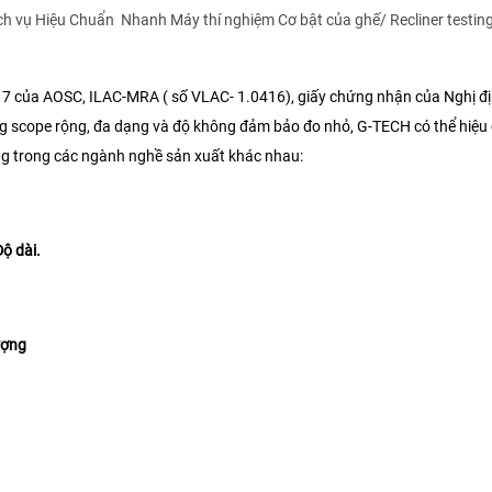
ch vụ Hiệu Chuẩn Nhanh Máy thí nghiệm Cơ bật của ghế/ Recliner testin
17 của AOSC, ILAC-MRA ( số VLAC- 1.0416), giấy chứng nhận của Nghị đ
g scope rộng, đa dạng và độ không đảm bảo đo nhỏ, G-TECH có thể hiệu
ng trong các ngành nghề sản xuất khác nhau:
Độ dài.
ượng