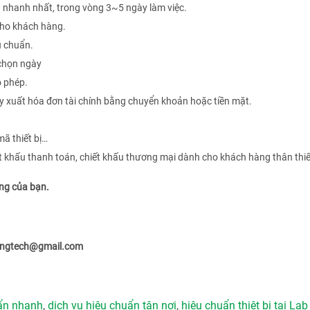
nhanh nhất, trong vòng 3~5 ngày làm việc.
 cho khách hàng.
u chuẩn.
 chọn ngày
o phép.
y xuất hóa đơn tài chính bằng chuyển khoản hoặc tiền mặt.
mã thiết bị…
ết khấu thanh toán, chiết khấu thương mại dành cho khách hàng thân thi
êng của bạn.
uangtech@gmail.com
uẩn nhanh
,
dịch vụ hiệu chuẩn tận nơi
,
hiệu chuẩn thiêt bị tại Lab