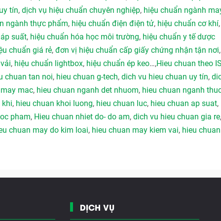
uy tín
,
dịch vụ hiệu chuẩn chuyên nghiệp
,
hiệu chuẩn ngành ma
ẩn ngành thực phẩm
,
hiệu chuẩn điện điện tử
,
hiệu chuẩn cơ khí
 áp suất
,
hiệu chuẩn hóa học môi trường
,
hiệu chuẩn y tế dược
ệu chuẩn giá rẻ
,
đơn vị hiệu chuẩn cấp giấy chứng nhận tận nơi
vải
,
hiệu chuẩn lightbox
,
hiệu chuẩn ép keo
…,
Hieu chuan theo I
u chuan tan noi
,
hieu chuan g-tech
,
dich vu hieu chuan uy tín
,
di
h may mac
,
hieu chuan nganh det nhuom
,
hieu chuan nganh thu
 khi
,
hieu chuan khoi luong
,
hieu chuan luc
,
hieu chuan ap suat
,
duoc pham
,
Hieu chuan nhiet do- do am
,
dich vu hieu chuan gia re
eu chuan may do kim loai
,
hieu chuan may kiem vai
,
hieu chuan
DỊCH VỤ