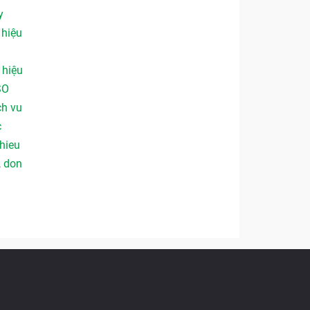
y
,
hiệu
,
hiệu
SO
ch vu
c
hieu
,
don