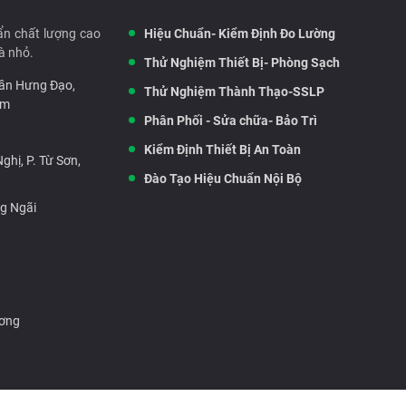
ẩn chất lượng cao
Hiệu Chuẩn- Kiểm Định Đo Lường
à nhỏ.
Thử Nghiệm Thiết Bị- Phòng Sạch
rần Hưng Đạo,
Thử Nghiệm Thành Thạo-SSLP
am
Phân Phối - Sửa chữa- Bảo Trì
Kiểm Định Thiết Bị An Toàn
hị, P. Từ Sơn,
Đào Tạo Hiệu Chuẩn Nội Bộ
ng Ngãi
ương