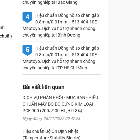
chuyên nghiệp tại Bắc Giang
g
Hiệu chuẩn Đồng hồ so chân gập
4
0.8mm/0.01mm – 513-404-10E –
ịnh
Mitutoyo. Dịch vụ hỗ trợ nhanh chóng
chuyên nghiệp tại Bình Dương
 chuẩn
Hiệu chuẩn Đồng hồ so chân gập
5
0.8mm/0.01mm – 513-404-10E –
Mitutoyo. Dịch vụ hỗ trợ nhanh chóng
chuyên nghiệp tại TP Hồ Chí Minh
Bài viết liên quan
DỊCH VỤ PHÂN PHỐI - MUA BÁN - HIỆU
CHUẨN MÁY ĐO ĐỘ CỨNG KIM LOẠI
PCE 900 (200~900 HL, ± 0.8%)
Ngày đăng: 25/11/2022 09:47:28
Hiệu chuẩn Bộ Ổn Định Nhiệt
(Temperature Stability Blocks)