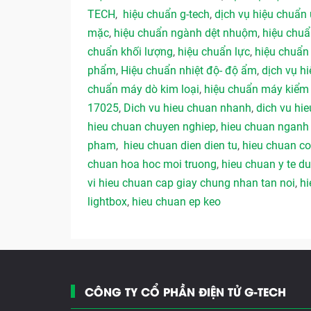
TECH
,
hiệu chuẩn g-tech
,
dịch vụ hiệu chuẩn 
mặc
,
hiệu chuẩn ngành dệt nhuộm
,
hiệu chu
chuẩn khối lượng
,
hiệu chuẩn lực
,
hiệu chuẩn
phẩm
,
Hiệu chuẩn nhiệt độ- độ ẩm
,
dịch vụ hi
chuẩn máy dò kim loại
,
hiệu chuẩn máy kiểm 
17025
,
Dich vu hieu chuan nhanh
,
dich vu hie
hieu chuan chuyen nghiep
,
hieu chuan ngan
pham
,
hieu chuan dien dien tu
,
hieu chuan co
chuan hoa hoc moi truong
,
hieu chuan y te 
vi hieu chuan cap giay chung nhan tan noi
,
hi
lightbox
,
hieu chuan ep keo
CÔNG TY CỔ PHẦN ĐIỆN TỬ G-TECH