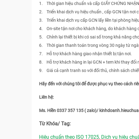
1. Thời gian hiệu chuẩn và cấp GIẤY CHỨNG NHẬN 
2. Triển khai dịch vụ hiệu chuẩn , cấp GCN tận nơi
3. Triển khai dịch vụ cấp GCN lấy liền tại phòng hiệ
4. On-site tận nơi cho khách hàng, do khách hàng
5. Chỉnh lại thiết bị khi có sai số trong khả năng ch
6. Thời gian thanh toán trong vòng 30 ngày từ ngà
7. Hỗ trợ khách hàng giao nhận thiết bị tận nơi.
8. Hỗ trợ khách hàng in lại GCN + tem khi thay đổi 
9. Giá cả cạnh tranh so với đối thủ, chính sách chi
Hãy đến với chúng tôi để được phục vụ theo cách ri
Liên hệ:
Ms. Hiền 0337 357 135 ( zalo)/ kinhdoanh.hieuch
Từ Khóa/ Tag:
Hiệu chuẩn theo ISO 17025
,
Dịch vụ hiệu ch