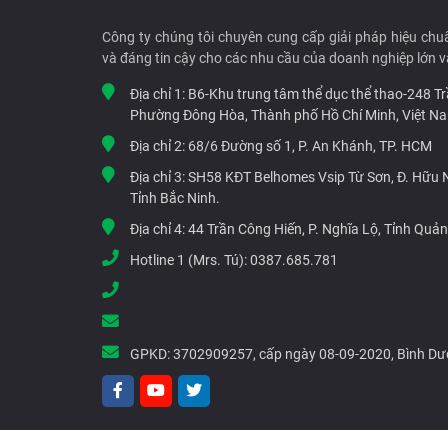
Công ty chúng tôi chuyên cung cấp giải pháp hiệu chu
và đáng tin cậy cho các nhu cầu của doanh nghiệp lớn v
Địa chỉ 1:
B6-Khu trung tâm thể dục thể thao-248 T
Phường Đông Hòa, Thành phố Hồ Chí Minh, Việt N
Địa chỉ 2:
68/6 Đường số 1, P. An Khánh, TP. HCM
Địa chỉ 3:
SH58 KĐT Belhomes Vsip Từ Sơn, Đ. Hữu Ng
Tỉnh Bắc Ninh.
Địa chỉ 4:
44 Trần Công Hiến, P. Nghĩa Lộ, Tỉnh Quả
Hotline 1 (Mrs. Tú):
0387.685.781
GPKD:
3702909257, cấp ngày 08-09-2020, Bình D