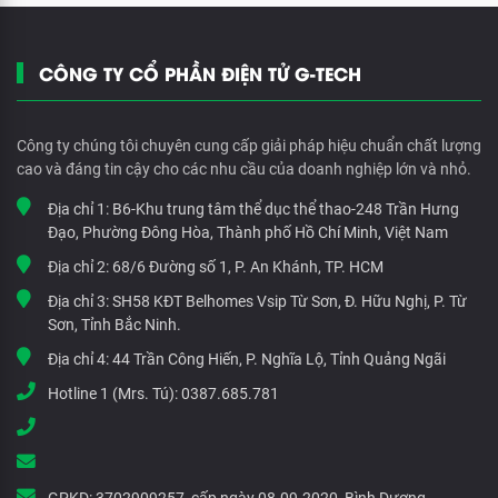
CÔNG TY CỔ PHẦN ĐIỆN TỬ G-TECH
Công ty chúng tôi chuyên cung cấp giải pháp hiệu chuẩn chất lượng
cao và đáng tin cậy cho các nhu cầu của doanh nghiệp lớn và nhỏ.
Địa chỉ 1:
B6-Khu trung tâm thể dục thể thao-248 Trần Hưng
Đạo, Phường Đông Hòa, Thành phố Hồ Chí Minh, Việt Nam
Địa chỉ 2:
68/6 Đường số 1, P. An Khánh, TP. HCM
Địa chỉ 3:
SH58 KĐT Belhomes Vsip Từ Sơn, Đ. Hữu Nghị, P. Từ
Sơn, Tỉnh Bắc Ninh.
Địa chỉ 4:
44 Trần Công Hiến, P. Nghĩa Lộ, Tỉnh Quảng Ngãi
Hotline 1 (Mrs. Tú):
0387.685.781