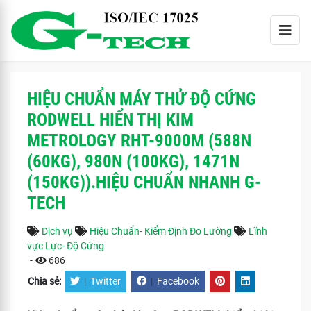
HIỆU CHUẨN MÁY THỬ ĐỘ CỨNG
RODWELL HIỂN THỊ KIM
METROLOGY RHT-9000M (588N
(60KG), 980N (100KG), 1471N
(150KG)).HIỆU CHUẨN NHANH G-
TECH
Dịch vụ
Hiệu Chuẩn- Kiểm Định Đo Lường
Lĩnh
vực Lực- Độ Cứng
-
686
Chia sẻ:
|
Twitter
|
Facebook