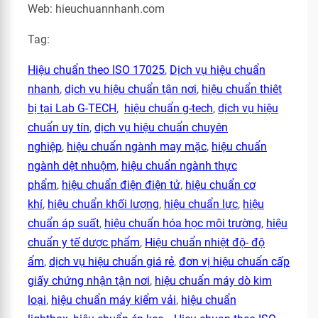
Web: hieuchuannhanh.com
Tag:
Hiệu chuẩn theo ISO 17025
,
Dịch vụ hiệu chuẩn
nhanh
,
dịch vụ hiệu chuẩn tận nơi
,
hiệu chuẩn thiêt
bị tại Lab G-TECH
,
hiệu chuẩn g-tech
,
dịch vụ hiệu
chuẩn uy tín
,
dịch vụ hiệu chuẩn chuyên
nghiệp
,
hiệu chuẩn ngành may mặc
,
hiệu chuẩn
ngành dệt nhuộm
,
hiệu chuẩn ngành thực
phẩm
,
hiệu chuẩn điện điện tử
,
hiệu chuẩn cơ
khí
,
hiệu chuẩn khối lượng
,
hiệu chuẩn lực
,
hiệu
chuẩn áp suất
,
hiệu chuẩn hóa học môi trường
,
hiệu
chuẩn y tế dược phẩm
,
Hiệu chuẩn nhiệt độ- độ
ẩm
,
dịch vụ hiệu chuẩn giá rẻ
,
đơn vị hiệu chuẩn cấp
giấy chứng nhận tận nơi
,
hiệu chuẩn máy dò kim
loại
,
hiệu chuẩn máy kiểm vải
,
hiệu chuẩn