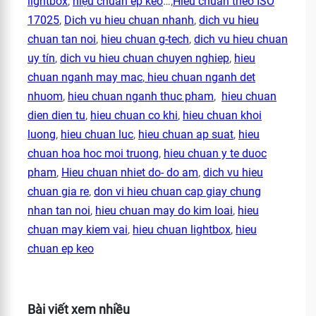
lightbox
,
hiệu chuẩn ép keo
…,
Hieu chuan theo ISO
17025
,
Dich vu hieu chuan nhanh
,
dich vu hieu
chuan tan noi
,
hieu chuan g-tech
,
dich vu hieu chuan
uy tín
,
dich vu hieu chuan chuyen nghiep
,
hieu
chuan nganh may mac
,
hieu chuan nganh det
nhuom
,
hieu chuan nganh thuc pham
,
hieu chuan
dien dien tu
,
hieu chuan co khi
,
hieu chuan khoi
luong
,
hieu chuan luc
,
hieu chuan ap suat
,
hieu
chuan hoa hoc moi truong
,
hieu chuan y te duoc
pham
,
Hieu chuan nhiet do- do am
,
dich vu hieu
chuan gia re
,
don vi hieu chuan cap giay chung
nhan tan noi
,
hieu chuan may do kim loai
,
hieu
chuan may kiem vai
,
hieu chuan lightbox
,
hieu
chuan ep keo
Bài viết xem nhiều