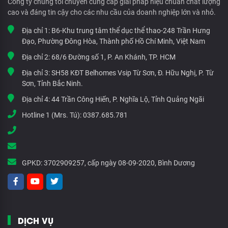
Công ty chúng tôi chuyên cung cấp giải pháp hiệu chuẩn chất lượng
cao và đáng tin cậy cho các nhu cầu của doanh nghiệp lớn và nhỏ.
Địa chỉ 1:
B6-Khu trung tâm thể dục thể thao-248 Trần Hưng
Đạo, Phường Đông Hòa, Thành phố Hồ Chí Minh, Việt Nam
Địa chỉ 2:
68/6 Đường số 1, P. An Khánh, TP. HCM
Địa chỉ 3:
SH58 KĐT Belhomes Vsip Từ Sơn, Đ. Hữu Nghị, P. Từ
Sơn, Tỉnh Bắc Ninh.
Địa chỉ 4:
44 Trần Công Hiến, P. Nghĩa Lộ, Tỉnh Quảng Ngãi
Hotline 1 (Mrs. Tú):
0387.685.781
GPKD:
3702909257, cấp ngày 08-09-2020, Bình Dương
DỊCH VỤ