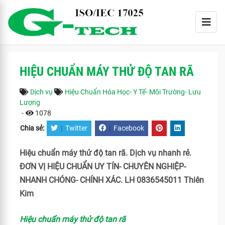
HIỆU CHUẨN MÁY THỬ ĐỘ TAN RÃ
Dịch vụ
Hiệu Chuẩn Hóa Học- Y Tế- Môi Trường- Lưu
Lượng
-
1078
Chia sẻ:
|
Twitter
|
Facebook
Hiệu chuẩn máy thử độ tan rã. Dịch vụ nhanh rẻ.
ĐƠN VỊ HIỆU CHUẨN UY TÍN- CHUYÊN NGHIỆP-
NHANH CHÓNG- CHÍNH XÁC. LH 0836545011 Thiên
Kim
Hiệu chuẩn máy thử độ tan rã