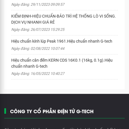
Ngày đăng: 29/11/2023 09:09:57
KIỂM ĐỊNH-HIỆU CHUẨN-BẢO TRÌ HỆ THỐNG LÒ VI SỐNG.
DỊCH VỤ NHANH GIÁ RẺ
Ngày đăng: 26/07/2023 15:29:25
Hiệu chuẩn kính lúp Peak 1961.Hiệu chuẩn nhanh G-tech
Ngày đăng: 02/08/2022 10:07:44
Hiệu chuẩn cân đếm KERN CDS 16K0.1 (16kg, 0.1g).Hiệu
chuẩn nhanh G-tech
Ngày đăng: 16/05/2022 10:40:27
CÔNG TY CỔ PHẦN ĐIỆN TỬ G-TECH