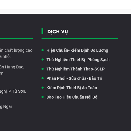
DỊCH VỤ
ẩn chất lượng cao
Hiệu Chuẩn- Kiểm Định Đo Lường
à nhỏ.
Thử Nghiệm Thiết Bị- Phòng Sạch
rần Hưng Đạo,
Thử Nghiệm Thành Thạo-SSLP
am
Phân Phối - Sửa chữa- Bảo Trì
Kiểm Định Thiết Bị An Toàn
hị, P. Từ Sơn,
Đào Tạo Hiệu Chuẩn Nội Bộ
ng Ngãi