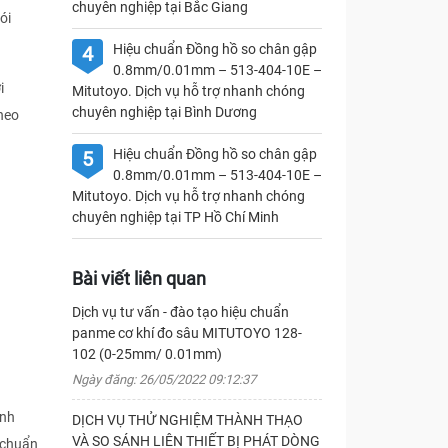
chuyên nghiệp tại Bắc Giang
ói
Hiệu chuẩn Đồng hồ so chân gập
4
0.8mm/0.01mm – 513-404-10E –
i
Mitutoyo. Dịch vụ hỗ trợ nhanh chóng
chuyên nghiệp tại Bình Dương
heo
Hiệu chuẩn Đồng hồ so chân gập
5
0.8mm/0.01mm – 513-404-10E –
Mitutoyo. Dịch vụ hỗ trợ nhanh chóng
chuyên nghiệp tại TP Hồ Chí Minh
Bài viết liên quan
Dịch vụ tư vấn - đào tạo hiệu chuẩn
panme cơ khí đo sâu MITUTOYO 128-
102 (0-25mm/ 0.01mm)
Ngày đăng: 26/05/2022 09:12:37
ịnh
DỊCH VỤ THỬ NGHIỆM THÀNH THẠO
VÀ SO SÁNH LIÊN THIẾT BỊ PHÁT DÒNG
 chuẩn