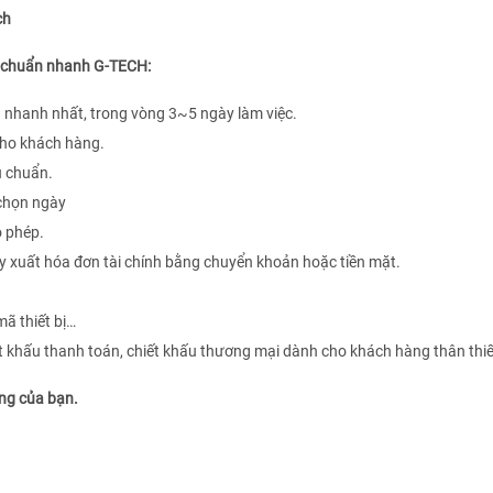
ch
ệu chuẩn nhanh G-TECH:
nhanh nhất, trong vòng 3~5 ngày làm việc.
 cho khách hàng.
u chuẩn.
 chọn ngày
o phép.
y xuất hóa đơn tài chính bằng chuyển khoản hoặc tiền mặt.
mã thiết bị…
ết khấu thanh toán, chiết khấu thương mại dành cho khách hàng thân thi
êng của bạn.