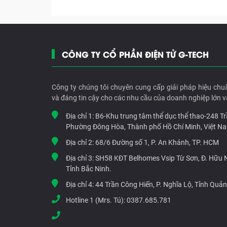
CÔNG TY CỔ PHẦN ĐIỆN TỬ G-TECH
Công ty chúng tôi chuyên cung cấp giải pháp hiệu chu
và đáng tin cậy cho các nhu cầu của doanh nghiệp lớn v
Địa chỉ 1:
B6-Khu trung tâm thể dục thể thao-248 T
Phường Đông Hòa, Thành phố Hồ Chí Minh, Việt N
Địa chỉ 2:
68/6 Đường số 1, P. An Khánh, TP. HCM
Địa chỉ 3:
SH58 KĐT Belhomes Vsip Từ Sơn, Đ. Hữu Ng
Tỉnh Bắc Ninh.
Địa chỉ 4:
44 Trần Công Hiến, P. Nghĩa Lộ, Tỉnh Quả
Hotline 1 (Mrs. Tú):
0387.685.781