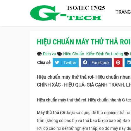
TRANG
HIỆU CHUẨN MÁY THỬ THẢ RƠI
Dịch vụ
Hiệu Chuẩn- Kiểm Định Đo Lường
Chia sẻ:
|
Twitter
|
Facebook
Hiệu chuẩn máy thử thả rơi- Hiệu chuẩn nh
CHÍNH XÁC - HIỆU QUẢ- GIÁ CẠNH TRANH. LH 
Hiệu chuẩn máy thử thả rơi- Hiệu chuẩn nhanh G-te
Máy thử thả rơi
được sử dụng để thử nghiệm thả rơi đồ
trần (không có bao bì) và thả bao bì (có bao bì).Bao
rơi, độ cao rơi để thử nghiệm thấp, do đó máy này 