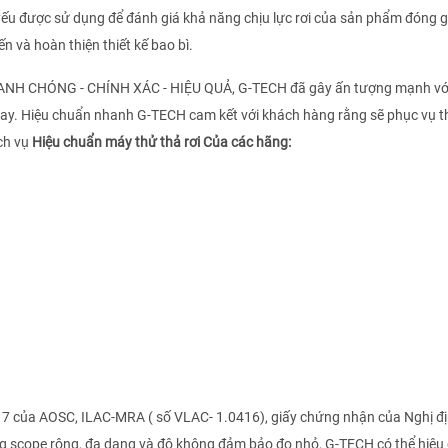
yếu được sử dụng để đánh giá khả năng chịu lực rơi của sản phẩm đóng g
ến và hoàn thiện thiết kế bao bì.
HANH CHÓNG - CHÍNH XÁC - HIỆU QUẢ, G-TECH đã gây ấn tượng mạnh vớ
nay. Hiệu chuẩn nhanh G-TECH cam kết với khách hàng rằng sẽ phục vụ t
ch vụ
Hiệu chuẩn máy thử thả rơi Của các hãng:
17 của AOSC, ILAC-MRA ( số VLAC- 1.0416), giấy chứng nhận của Nghị đ
g scope rộng, đa dạng và độ không đảm bảo đo nhỏ, G-TECH có thể hiệu