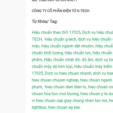
Ms. Thiên Kim- 08 365 45011
CÔNG TY CỔ PHẦN ĐIỆN TỬ G-TECH
Từ Khóa/ Tag:
Hiệu chuẩn theo ISO 17025
,
Dịch vụ hiệu ch
TECH
,
hiệu chuẩn g-tech
,
dịch vụ hiệu chuẩn 
mặc
,
hiệu chuẩn ngành dệt nhuộm
,
hiệu chu
chuẩn khối lượng
,
hiệu chuẩn lực
,
hiệu chuẩn
phẩm
,
Hiệu chuẩn nhiệt độ- độ ẩm
,
dịch vụ hi
chuẩn máy dò kim loại
,
hiệu chuẩn máy kiểm 
17025
,
Dich vu hieu chuan nhanh
,
dich vu hie
hieu chuan chuyen nghiep
,
hieu chuan ngan
pham
,
hieu chuan dien dien tu
,
hieu chuan co
chuan hoa hoc moi truong
,
hieu chuan y te 
vi hieu chuan cap giay chung nhan tan noi
,
hi
lightbox
,
hieu chuan ep keo