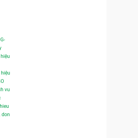
 G-
y
,
hiệu
,
hiệu
SO
ch vu
c
hieu
,
don