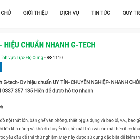
 CHỦ
GIỚI THIỆU
DỊCH VỤ
TIN TỨC
QUY TR
- HIỆU CHUẨN NHANH G-TECH
Lĩnh vực Lực- Độ Cứng
-
1110
anh G-tech- Dv hiệu chuẩn UY TÍN- CHUYÊN NGHIỆP- NHANH CHÓ
0337 357 135 Hiền để được hỗ trợ nhanh
ch
 nội thất lớn, bàn ghế văn phòng, thiết bị gia dụng và bao bì, v.v., bao 
 bì lớn khá nặng và khó di chuyển lên, bề mặt trên và các mặt bên ít có kh
được yêu cầu để thả thử nghiệm.Máy này được sử dụng đặc biệt để kiểm tr