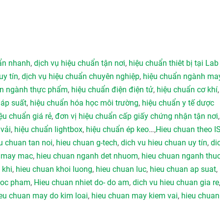
uẩn nhanh
,
dịch vụ hiệu chuẩn tận nơi
,
hiệu chuẩn thiêt bị tại Lab
uy tín
,
dịch vụ hiệu chuẩn chuyên nghiệp
,
hiệu chuẩn ngành ma
ẩn ngành thực phẩm
,
hiệu chuẩn điện điện tử
,
hiệu chuẩn cơ khí
 áp suất
,
hiệu chuẩn hóa học môi trường
,
hiệu chuẩn y tế dược
ệu chuẩn giá rẻ
,
đơn vị hiệu chuẩn cấp giấy chứng nhận tận nơi
vải
,
hiệu chuẩn lightbox
,
hiệu chuẩn ép keo
…,
Hieu chuan theo I
u chuan tan noi
,
hieu chuan g-tech
,
dich vu hieu chuan uy tín
,
di
h may mac
,
hieu chuan nganh det nhuom
,
hieu chuan nganh thu
 khi
,
hieu chuan khoi luong
,
hieu chuan luc
,
hieu chuan ap suat
,
duoc pham
,
Hieu chuan nhiet do- do am
,
dich vu hieu chuan gia re
eu chuan may do kim loai
,
hieu chuan may kiem vai
,
hieu chuan