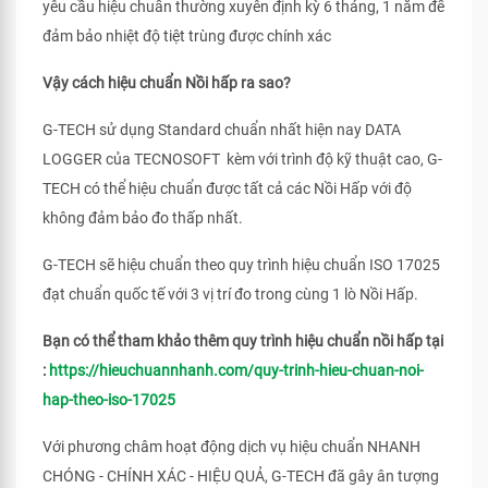
yêu cầu hiệu chuẩn thường xuyên định kỳ 6 tháng, 1 năm để
đảm bảo nhiệt độ tiệt trùng được chính xác
Vậy cách hiệu chuẩn Nồi hấp ra sao?
G-TECH sử dụng Standard chuẩn nhất hiện nay DATA
LOGGER của TECNOSOFT kèm với trình độ kỹ thuật cao, G-
TECH có thể hiệu chuẩn được tất cả các Nồi Hấp với độ
không đảm bảo đo thấp nhất.
G-TECH sẽ hiệu chuẩn theo quy trình hiệu chuẩn ISO 17025
đạt chuẩn quốc tế với 3 vị trí đo trong cùng 1 lò Nồi Hấp.
Bạn có thể tham khảo thêm quy trình hiệu chuẩn nồi hấp tại
:
https://hieuchuannhanh.com/quy-trinh-hieu-chuan-noi-
hap-theo-iso-17025
Với phương châm hoạt động dịch vụ hiệu chuẩn NHANH
CHÓNG - CHÍNH XÁC - HIỆU QUẢ, G-TECH đã gây ân tượng