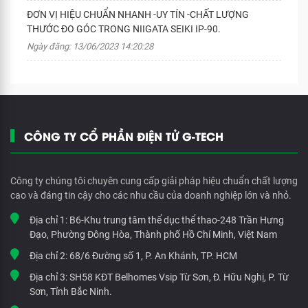
ĐƠN VỊ HIỆU CHUẨN NHANH -UY TÍN -CHẤT LƯỢNG
THƯỚC ĐO GÓC TRONG NIIGATA SEIKI IP-90.
Ngày đăng: 13/06/2023 14:20:28
CÔNG TY CỔ PHẦN ĐIỆN TỬ G-TECH
Công ty chúng tôi chuyên cung cấp giải pháp hiệu chuẩn chất lượng
cao và đáng tin cậy cho các nhu cầu của doanh nghiệp lớn và nhỏ.
Địa chỉ 1:
B6-Khu trung tâm thể dục thể thao-248 Trần Hưng
Đạo, Phường Đông Hòa, Thành phố Hồ Chí Minh, Việt Nam
Địa chỉ 2:
68/6 Đường số 1, P. An Khánh, TP. HCM
Địa chỉ 3:
SH58 KĐT Belhomes Vsip Từ Sơn, Đ. Hữu Nghị, P. Từ
Sơn, Tỉnh Bắc Ninh.