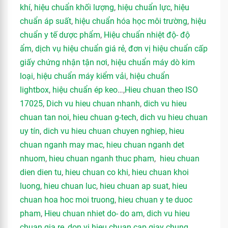
khí
,
hiệu chuẩn khối lượng
,
hiệu chuẩn lực
,
hiệu
chuẩn áp suất
,
hiệu chuẩn hóa học môi trường
,
hiệu
chuẩn y tế dược phẩm
,
Hiệu chuẩn nhiệt độ- độ
ẩm
,
dịch vụ hiệu chuẩn giá rẻ
,
đơn vị hiệu chuẩn cấp
giấy chứng nhận tận nơi
,
hiệu chuẩn máy dò kim
loại
,
hiệu chuẩn máy kiểm vải
,
hiệu chuẩn
lightbox
,
hiệu chuẩn ép keo
…,
Hieu chuan theo ISO
17025
,
Dich vu hieu chuan nhanh
,
dich vu hieu
chuan tan noi
,
hieu chuan g-tech
,
dich vu hieu chuan
uy tín
,
dich vu hieu chuan chuyen nghiep
,
hieu
chuan nganh may mac
,
hieu chuan nganh det
nhuom
,
hieu chuan nganh thuc pham
,
hieu chuan
dien dien tu
,
hieu chuan co khi
,
hieu chuan khoi
luong
,
hieu chuan luc
,
hieu chuan ap suat
,
hieu
chuan hoa hoc moi truong
,
hieu chuan y te duoc
pham
,
Hieu chuan nhiet do- do am
,
dich vu hieu
chuan gia re
,
don vi hieu chuan cap giay chung