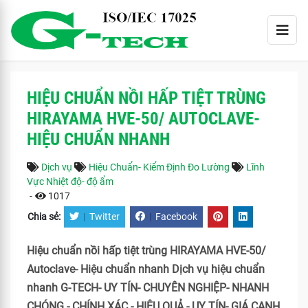
HIỆU CHUẨN NỒI HẤP TIỆT TRÙNG
HIRAYAMA HVE-50/ AUTOCLAVE-
HIỆU CHUẨN NHANH
Dịch vụ
Hiệu Chuẩn- Kiểm Định Đo Lường
Lĩnh
Vực Nhiệt độ- độ ẩm
-
1017
Chia sẻ:
|
Twitter
|
Facebook
Hiệu chuẩn nồi hấp tiệt trùng HIRAYAMA HVE-50/
Autoclave- Hiệu chuẩn nhanh Dịch vụ hiệu chuẩn
nhanh G-TECH- UY TÍN- CHUYÊN NGHIỆP- NHANH
CHÓNG - CHÍNH XÁC - HIỆU QUẢ.- UY TÍN- GIÁ CẠNH