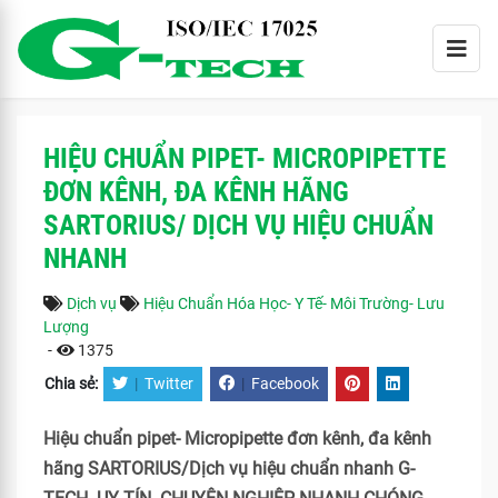
HIỆU CHUẨN PIPET- MICROPIPETTE
ĐƠN KÊNH, ĐA KÊNH HÃNG
SARTORIUS/ DỊCH VỤ HIỆU CHUẨN
NHANH
Dịch vụ
Hiệu Chuẩn Hóa Học- Y Tế- Môi Trường- Lưu
Lượng
-
1375
Chia sẻ:
|
Twitter
|
Facebook
Hiệu chuẩn pipet- Micropipette đơn kênh, đa kênh
hãng SARTORIUS/Dịch vụ hiệu chuẩn nhanh G-