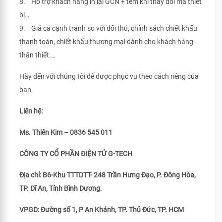
8. Hỗ trợ khách hàng in lại GCN + tem khi thay đổi mã thiết
bị…
9. Giá cả cạnh tranh so với đối thủ, chính sách chiết khấu
thanh toán, chiết khấu thương mại dành cho khách hàng
thân thiết.…
Hãy đến với chúng tôi để được phục vụ theo cách riêng của
bạn.
Liên hệ:
Ms. Thiên Kim – 0836 545 011
CÔNG TY CỔ PHẦN ĐIỆN TỬ G-TECH
Địa chỉ: B6-Khu TTTDTT- 248 Trần Hưng Đạo, P. Đông Hòa,
TP. Dĩ An, Tỉnh Bình Dương.
VPGD: Đường số 1, P An Khánh, TP. Thủ Đức, TP. HCM