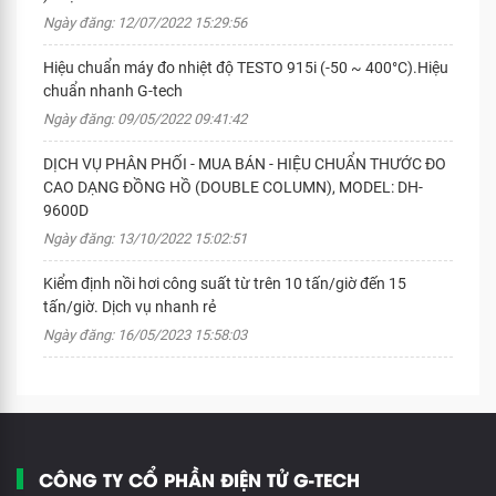
Ngày đăng: 12/07/2022 15:29:56
Hiệu chuẩn máy đo nhiệt độ TESTO 915i (-50 ~ 400°C).Hiệu
chuẩn nhanh G-tech
Ngày đăng: 09/05/2022 09:41:42
DỊCH VỤ PHÂN PHỐI - MUA BÁN - HIỆU CHUẨN THƯỚC ĐO
CAO DẠNG ĐỒNG HỒ (DOUBLE COLUMN), MODEL: DH-
9600D
Ngày đăng: 13/10/2022 15:02:51
Kiểm định nồi hơi công suất từ trên 10 tấn/giờ đến 15
tấn/giờ. Dịch vụ nhanh rẻ
Ngày đăng: 16/05/2023 15:58:03
CÔNG TY CỔ PHẦN ĐIỆN TỬ G-TECH