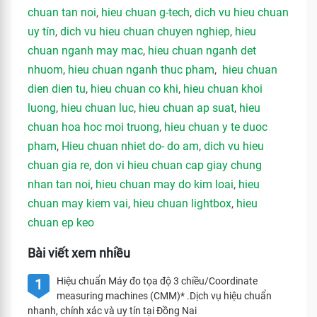
chuan tan noi
,
hieu chuan g-tech
,
dich vu hieu chuan
uy tín
,
dich vu hieu chuan chuyen nghiep
,
hieu
chuan nganh may mac
,
hieu chuan nganh det
nhuom
,
hieu chuan nganh thuc pham
,
hieu chuan
dien dien tu
,
hieu chuan co khi
,
hieu chuan khoi
luong
,
hieu chuan luc
,
hieu chuan ap suat
,
hieu
chuan hoa hoc moi truong
,
hieu chuan y te duoc
pham
,
Hieu chuan nhiet do- do am
,
dich vu hieu
chuan gia re
,
don vi hieu chuan cap giay chung
nhan tan noi
,
hieu chuan may do kim loai
,
hieu
chuan may kiem vai
,
hieu chuan lightbox
,
hieu
chuan ep keo
Bài viết xem nhiều
Hiệu chuẩn Máy đo tọa độ 3 chiều/Coordinate
1
measuring machines (CMM)* .Dịch vụ hiệu chuẩn
nhanh, chính xác và uy tín tại Đồng Nai