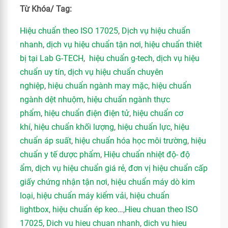
Từ Khóa/ Tag:
Hiệu chuẩn theo ISO 17025
,
Dịch vụ hiệu chuẩn
nhanh
,
dịch vụ hiệu chuẩn tận nơi
,
hiệu chuẩn thiêt
bị tại Lab G-TECH
,
hiệu chuẩn g-tech
,
dịch vụ hiệu
chuẩn uy tín
,
dịch vụ hiệu chuẩn chuyên
nghiệp
,
hiệu chuẩn ngành may mặc
,
hiệu chuẩn
ngành dệt nhuộm
,
hiệu chuẩn ngành thực
phẩm
,
hiệu chuẩn điện điện tử
,
hiệu chuẩn cơ
khí
,
hiệu chuẩn khối lượng
,
hiệu chuẩn lực
,
hiệu
chuẩn áp suất
,
hiệu chuẩn hóa học môi trường
,
hiệu
chuẩn y tế dược phẩm
,
Hiệu chuẩn nhiệt độ- độ
ẩm
,
dịch vụ hiệu chuẩn giá rẻ
,
đơn vị hiệu chuẩn cấp
giấy chứng nhận tận nơi
,
hiệu chuẩn máy dò kim
loại
,
hiệu chuẩn máy kiểm vải
,
hiệu chuẩn
lightbox
,
hiệu chuẩn ép keo
…,
Hieu chuan theo ISO
17025
,
Dich vu hieu chuan nhanh
,
dich vu hieu