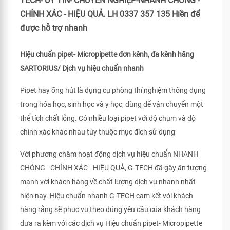
TECH- UY TÍN- CHUYÊN NGHIỆP-NHANH CHÓNG -
CHÍNH XÁC - HIỆU QUẢ. LH 0337 357 135 Hiền để
được hỗ trợ nhanh
Hiệu chuẩn pipet- Micropipette đơn kênh, đa kênh hãng
SARTORIUS/ Dịch vụ hiệu chuẩn nhanh
Pipet hay ống hút là dụng cụ phòng thí nghiệm thông dụng
trong hóa học, sinh học và y học, dùng để vận chuyển một
thể tích chất lỏng. Có nhiều loại pipet với độ chụm và độ
chính xác khác nhau tùy thuộc mục đích sử dụng
Với phương châm hoạt động dịch vụ hiệu chuẩn NHANH
CHÓNG - CHÍNH XÁC - HIỆU QUẢ, G-TECH đã gây ân tượng
mạnh với khách hàng về chất lượng dịch vụ nhanh nhất
hiện nay. Hiệu chuẩn nhanh G-TECH cam kết với khách
hàng rằng sẽ phục vụ theo đúng yêu cầu của khách hàng
đưa ra kèm với các dịch vụ Hiệu chuẩn pipet- Micropipette