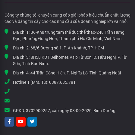
Công ty chúng tôi chuyên cung cấp giải pháp hiệu chuẩn chất lượng
cao và đáng tin cậy cho các nhu cầu của doanh nghiệp lớn và nhỏ.
Địa chỉ 1:
B6-Khu trung tâm thể dục thể thao-248 Trần Hưng
Đạo, Phường Đông Hòa, Thành phố Hồ Chí Minh, Việt Nam
Địa chỉ 2:
68/6 Đường số 1, P. An Khánh, TP. HCM
Địa chỉ 3:
SH58 KĐT Belhomes Vsip Từ Sơn, Đ. Hữu Nghị, P. Từ
Sơn, Tỉnh Bắc Ninh.
Địa chỉ 4:
44 Trần Công Hiến, P. Nghĩa Lộ, Tỉnh Quảng Ngãi
Hotline 1 (Mrs. Tú):
0387.685.781
GPKD:
3702909257, cấp ngày 08-09-2020, Bình Dương