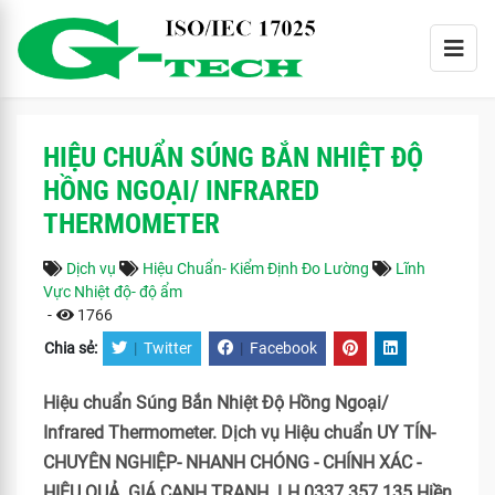
HIỆU CHUẨN SÚNG BẮN NHIỆT ĐỘ
HỒNG NGOẠI/ INFRARED
THERMOMETER
Dịch vụ
Hiệu Chuẩn- Kiểm Định Đo Lường
Lĩnh
Vực Nhiệt độ- độ ẩm
-
1766
Chia sẻ:
|
Twitter
|
Facebook
Hiệu chuẩn Súng Bắn Nhiệt Độ Hồng Ngoại/
Infrared Thermometer. Dịch vụ Hiệu chuẩn UY TÍN-
CHUYÊN NGHIỆP- NHANH CHÓNG - CHÍNH XÁC -
HIỆU QUẢ. GIÁ CẠNH TRANH. LH 0337 357 135 Hiền