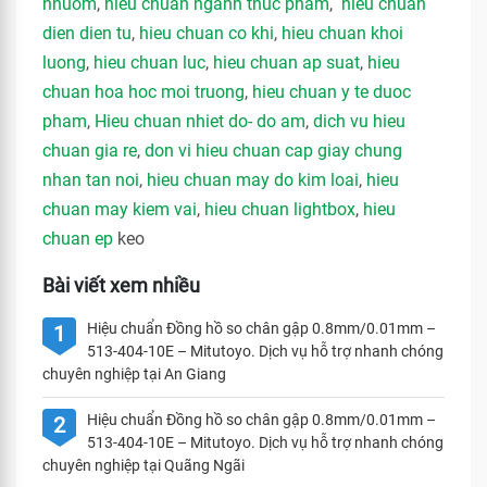
nhuom
,
hieu chuan nganh thuc pham
,
hieu chuan
dien dien tu
,
hieu chuan co khi
,
hieu chuan khoi
luong
,
hieu chuan luc
,
hieu chuan ap suat
,
hieu
chuan hoa hoc moi truong
,
hieu chuan y te duoc
pham
,
Hieu chuan nhiet do- do am
,
dich vu hieu
chuan gia re
,
don vi hieu chuan cap giay chung
nhan tan noi
,
hieu chuan may do kim loai
,
hieu
chuan may kiem vai
,
hieu chuan lightbox
,
hieu
chuan ep
keo
Bài viết xem nhiều
Hiệu chuẩn Đồng hồ so chân gập 0.8mm/0.01mm –
1
513-404-10E – Mitutoyo. Dịch vụ hỗ trợ nhanh chóng
chuyên nghiệp tại An Giang
Hiệu chuẩn Đồng hồ so chân gập 0.8mm/0.01mm –
2
513-404-10E – Mitutoyo. Dịch vụ hỗ trợ nhanh chóng
chuyên nghiệp tại Quãng Ngãi