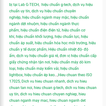
bị tại Lab G-TECH
,
hiệu chuẩn g-tech
,
dịch vụ hiệu
chuẩn uy tín
,
dịch vụ hiệu chuẩn chuyên
nghiệp
,
hiệu chuẩn ngành may mặc
,
hiệu chuẩn
ngành dệt nhuộm
,
hiệu chuẩn ngành thực
phẩm
,
hiệu chuẩn điện điện tử
,
hiệu chuẩn cơ
khí
,
hiệu chuẩn khối lượng
,
hiệu chuẩn lực
,
hiệu
chuẩn áp suất
,
hiệu chuẩn hóa học môi trường
,
hiệu
chuẩn y tế dược phẩm
,
Hiệu chuẩn nhiệt độ- độ
ẩm
,
dịch vụ hiệu chuẩn giá rẻ
,
đơn vị hiệu chuẩn cấp
giấy chứng nhận tận nơi
,
hiệu chuẩn máy dò kim
loại
,
hiệu chuẩn máy kiểm vải
,
hiệu chuẩn
lightbox
,
hiệu chuẩn ép keo
…,
Hieu chuan theo ISO
17025
,
Dich vu hieu chuan nhanh
,
dich vu hieu
chuan tan noi
,
hieu chuan g-tech
,
dich vu hieu chuan
uy tín
,
dich vu hieu chuan chuyen nghiep
,
hieu
chuan nganh may mac
,
hieu chuan nganh det