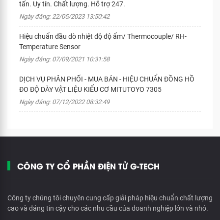
tấn. Uy tín. Chất lượng. Hỗ trợ 247.
Ngày đăng: 22/05/2023 13:50:42
Hiệu chuẩn đầu dò nhiệt độ độ ẩm/ Thermocouple/ RH-
Temperature Sensor
Ngày đăng: 07/09/2021 10:31:58
DỊCH VỤ PHÂN PHỐI - MUA BÁN - HIỆU CHUẨN ĐỒNG HỒ
ĐO ĐỘ DÀY VẬT LIỆU KIỂU CƠ MITUTOYO 7305
Ngày đăng: 07/12/2022 08:32:49
CÔNG TY CỔ PHẦN ĐIỆN TỬ G-TECH
Công ty chúng tôi chuyên cung cấp giải pháp hiệu chuẩn chất lượng
cao và đáng tin cậy cho các nhu cầu của doanh nghiệp lớn và nhỏ.