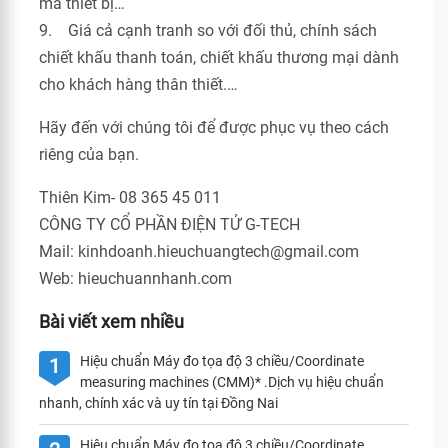
mã thiết bị…
9. Giá cả cạnh tranh so với đối thủ, chính sách
chiết khấu thanh toán, chiết khấu thương mại dành
cho khách hàng thân thiết.…
Hãy đến với chúng tôi để được phục vụ theo cách
riêng của bạn.
Thiên Kim- 08 365 45 011
CÔNG TY CỔ PHẦN ĐIỆN TỬ G-TECH
Mail: kinhdoanh.hieuchuangtech@gmail.com
Web: hieuchuannhanh.com
Bài viết xem nhiều
Hiệu chuẩn Máy đo tọa độ 3 chiều/Coordinate
1
measuring machines (CMM)* .Dịch vụ hiệu chuẩn
nhanh, chính xác và uy tín tại Đồng Nai
Hiệu chuẩn Máy đo tọa độ 3 chiều/Coordinate