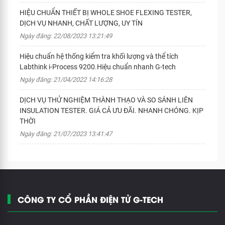
HIỆU CHUẨN THIẾT BỊ WHOLE SHOE FLEXING TESTER,
DỊCH VỤ NHANH, CHẤT LƯỢNG, UY TÍN
Ngày đăng: 22/08/2023 13:21:49
Hiệu chuẩn hệ thống kiểm tra khối lượng và thể tích
Labthink i-Process 9200.Hiệu chuẩn nhanh G-tech
Ngày đăng: 21/04/2022 14:16:28
DỊCH VỤ THỬ NGHIỆM THÀNH THẠO VÀ SO SÁNH LIÊN
INSULATION TESTER. GIÁ CẢ ƯU ĐÃI. NHANH CHÓNG. KỊP
THỜI
Ngày đăng: 21/07/2023 13:41:47
CÔNG TY CỔ PHẦN ĐIỆN TỬ G-TECH