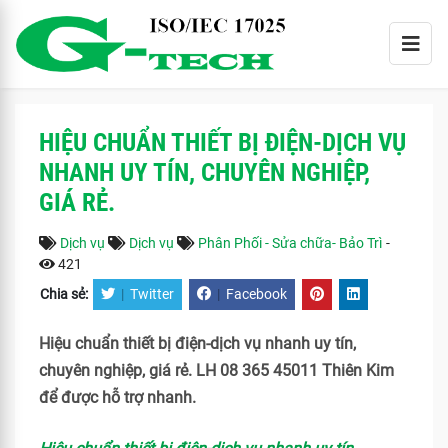
HIỆU CHUẨN THIẾT BỊ ĐIỆN-DỊCH VỤ
NHANH UY TÍN, CHUYÊN NGHIỆP,
GIÁ RẺ.
Dịch vụ
Dịch vụ
Phân Phối - Sửa chữa- Bảo Trì
-
421
Chia sẻ:
|
Twitter
|
Facebook
Hiệu chuẩn thiết bị điện-dịch vụ nhanh uy tín,
chuyên nghiệp, giá rẻ. LH 08 365 45011 Thiên Kim
để được hỗ trợ nhanh.