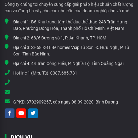
Công ty chúng tôi chuyên cung cấp giải pháp hiệu chuẩn chất lượng
cao và đáng tin cậy cho các nhu cầu của doanh nghiệp lớn và nhỏ.
Địa chỉ 1:
B6-Khu trung tâm thể dục thể thao-248 Trần Hưng
Đạo, Phường Đông Hòa, Thành phố Hồ Chí Minh, Việt Nam
Địa chỉ 2:
68/6 Đường số 1, P. An Khánh, TP. HCM
Địa chỉ 3:
SH58 KĐT Belhomes Vsip Từ Sơn, Đ. Hữu Nghị, P. Từ
Sơn, Tỉnh Bắc Ninh.
Địa chỉ 4:
44 Trần Công Hiến, P. Nghĩa Lộ, Tỉnh Quảng Ngãi
Hotline 1 (Mrs. Tú):
0387.685.781
GPKD:
3702909257, cấp ngày 08-09-2020, Bình Dương
DỊCH VỤ