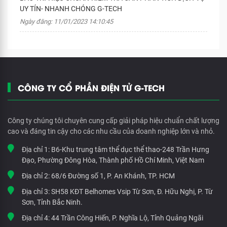
UY TÍN- NHANH CHÓNG G-TECH
Ngày đăng: 11/01/2023 14:10:45
CÔNG TY CỔ PHẦN ĐIỆN TỬ G-TECH
Công ty chúng tôi chuyên cung cấp giải pháp hiệu chuẩn chất lượng
cao và đáng tin cậy cho các nhu cầu của doanh nghiệp lớn và nhỏ.
Địa chỉ 1:
B6-Khu trung tâm thể dục thể thao-248 Trần Hưng
Đạo, Phường Đông Hòa, Thành phố Hồ Chí Minh, Việt Nam
Địa chỉ 2:
68/6 Đường số 1, P. An Khánh, TP. HCM
Địa chỉ 3:
SH58 KĐT Belhomes Vsip Từ Sơn, Đ. Hữu Nghị, P. Từ
Sơn, Tỉnh Bắc Ninh.
Địa chỉ 4:
44 Trần Công Hiến, P. Nghĩa Lộ, Tỉnh Quảng Ngãi