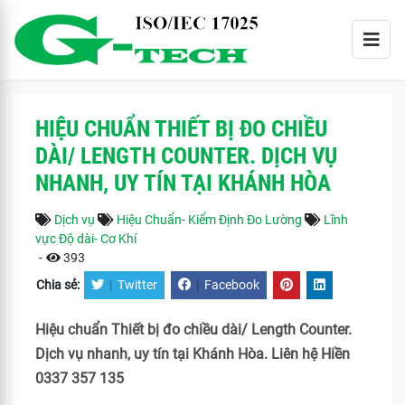
HIỆU CHUẨN THIẾT BỊ ĐO CHIỀU
DÀI/ LENGTH COUNTER. DỊCH VỤ
NHANH, UY TÍN TẠI KHÁNH HÒA
Dịch vụ
Hiệu Chuẩn- Kiểm Định Đo Lường
Lĩnh
vực Độ dài- Cơ Khí
-
393
Chia sẻ:
|
Twitter
|
Facebook
Hiệu chuẩn Thiết bị đo chiều dài/ Length Counter.
Dịch vụ nhanh, uy tín tại Khánh Hòa. Liên hệ Hiền
0337 357 135