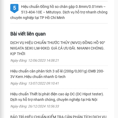
Hiệu chuẩn Đồng hồ so chân gập 0.8mm/0.01mm –
5
513-404-10E – Mitutoyo. Dịch vụ hỗ trợ nhanh chóng
chuyên nghiệp tại TP Hồ Chí Minh
Bài viết liên quan
DỊCH VỤ HIỆU CHUẨN THƯỚC THỦY (NIVO) ĐỒNG HỒ 90°
NIIGATA SEIKI LM-90KD. GIÁ CẢ ƯU ĐÃI. NHANH CHÓNG.
KỊP THỜI
Ngày đăng: 12/06/2023 14:08:21
Hiệu chuẩn cân phân tích 3 số lẻ (200g/0,001g) EMB 200-
3V Kern.Hiệu chuẩn nhanh G-tech
Ngày đăng: 13/07/2022 09:10:41
Hiệu chuẩn Thiết bị phát điện cao áp DC (DC Hipot tester).
Dịch vụ hỗ trợ nhanh chóng, chuyên nghiệp tại Hà Nội
Ngày đăng: 26/12/2024 10:56:33
BẢO TRÌ-HIỆU CHUẨN-KIỂM TRA CÂN PHÂN TÍCH DỊCH VỤ