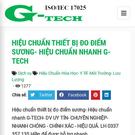
HIỆU CHUẨN THIẾT BỊ ĐO ĐIỂM
SƯƠNG- HIỆU CHUẨN NHANH G-
TECH
Dịch vụ
Hiệu Chuẩn Hóa Học- Y Tế- Môi Trường- Lưu
Lượng
-
1277
Chia sẻ:
|
Twitter
|
Facebook
Hiệu chuẩn thiết bị đo điểm sương- Hiệu chuẩn
nhanh G-TECH- DV UY TÍN- CHUYÊN NGHIỆP-
NHANH CHÓNG - CHÍNH XÁC - HIỆU QUẢ. LH 0337
357 135 Hiền để được hỗ trợ nhanh