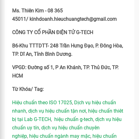
Ms. Thiên Kim - 08 365
45011/ kinhdoanh.hieuchuangtech@gmail.com
CÔNG TY CỔ PHẦN ĐIỆN TỬ G-TECH
B6-Khu TTTDTT- 248 Trần Hưng Đạo, P. Đông Hòa,
TP. Dĩ An, Tỉnh Bình Dương.
VPGD: Đường số 1, P An Khánh, TP. Thủ Đức, TP.
HCM
Từ Khóa/ Tag:
Hiệu chuẩn theo ISO 17025
,
Dịch vụ hiệu chuẩn
nhanh
,
dịch vụ hiệu chuẩn tận nơi
,
hiệu chuẩn thiêt
bị tại Lab G-TECH
,
hiệu chuẩn g-tech
,
dịch vụ hiệu
chuẩn uy tín
,
dịch vụ hiệu chuẩn chuyên
nghiệp
,
hiệu chuẩn ngành may mặc
,
hiệu chuẩn