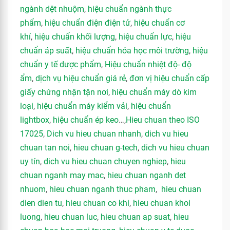
ngành dệt nhuộm
,
hiệu chuẩn ngành thực
phẩm
,
hiệu chuẩn điện điện tử
,
hiệu chuẩn cơ
khí
,
hiệu chuẩn khối lượng
,
hiệu chuẩn lực
,
hiệu
chuẩn áp suất
,
hiệu chuẩn hóa học môi trường
,
hiệu
chuẩn y tế dược phẩm
,
Hiệu chuẩn nhiệt độ- độ
ẩm
,
dịch vụ hiệu chuẩn giá rẻ
,
đơn vị hiệu chuẩn cấp
giấy chứng nhận tận nơi
,
hiệu chuẩn máy dò kim
loại
,
hiệu chuẩn máy kiểm vải
,
hiệu chuẩn
lightbox
,
hiệu chuẩn ép keo
…,
Hieu chuan theo ISO
17025
,
Dich vu hieu chuan nhanh
,
dich vu hieu
chuan tan noi
,
hieu chuan g-tech
,
dich vu hieu chuan
uy tín
,
dich vu hieu chuan chuyen nghiep
,
hieu
chuan nganh may mac
,
hieu chuan nganh det
nhuom
,
hieu chuan nganh thuc pham
,
hieu chuan
dien dien tu
,
hieu chuan co khi
,
hieu chuan khoi
luong
,
hieu chuan luc
,
hieu chuan ap suat
,
hieu