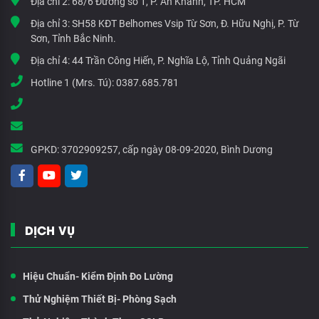
Địa chỉ 2:
68/6 Đường số 1, P. An Khánh, TP. HCM
Địa chỉ 3:
SH58 KĐT Belhomes Vsip Từ Sơn, Đ. Hữu Nghị, P. Từ
Sơn, Tỉnh Bắc Ninh.
Địa chỉ 4:
44 Trần Công Hiến, P. Nghĩa Lộ, Tỉnh Quảng Ngãi
Hotline 1 (Mrs. Tú):
0387.685.781
GPKD:
3702909257, cấp ngày 08-09-2020, Bình Dương
DỊCH VỤ
Hiệu Chuẩn- Kiểm Định Đo Lường
Thử Nghiệm Thiết Bị- Phòng Sạch