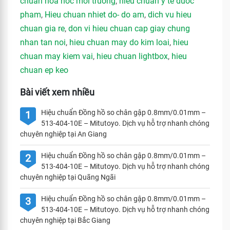
chuan hoa hoc moi truong
,
hieu chuan y te duoc
pham
,
Hieu chuan nhiet do- do am
,
dich vu hieu
chuan gia re
,
don vi hieu chuan cap giay chung
nhan tan noi
,
hieu chuan may do kim loai
,
hieu
chuan may kiem vai
,
hieu chuan lightbox
,
hieu
chuan ep keo
Bài viết xem nhiều
Hiệu chuẩn Đồng hồ so chân gập 0.8mm/0.01mm –
1
513-404-10E – Mitutoyo. Dịch vụ hỗ trợ nhanh chóng
chuyên nghiệp tại An Giang
Hiệu chuẩn Đồng hồ so chân gập 0.8mm/0.01mm –
2
513-404-10E – Mitutoyo. Dịch vụ hỗ trợ nhanh chóng
chuyên nghiệp tại Quãng Ngãi
Hiệu chuẩn Đồng hồ so chân gập 0.8mm/0.01mm –
3
513-404-10E – Mitutoyo. Dịch vụ hỗ trợ nhanh chóng
chuyên nghiệp tại Bắc Giang