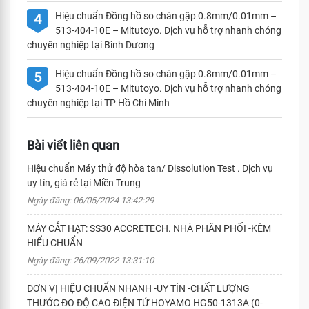
Hiệu chuẩn Đồng hồ so chân gập 0.8mm/0.01mm –
4
513-404-10E – Mitutoyo. Dịch vụ hỗ trợ nhanh chóng
chuyên nghiệp tại Bình Dương
Hiệu chuẩn Đồng hồ so chân gập 0.8mm/0.01mm –
5
513-404-10E – Mitutoyo. Dịch vụ hỗ trợ nhanh chóng
chuyên nghiệp tại TP Hồ Chí Minh
Bài viết liên quan
Hiệu chuẩn Máy thử độ hòa tan/ Dissolution Test . Dịch vụ
uy tín, giá rẻ tại Miền Trung
Ngày đăng: 06/05/2024 13:42:29
MÁY CẮT HẠT: SS30 ACCRETECH. NHÀ PHÂN PHỐI -KÈM
HIỂU CHUẨN
Ngày đăng: 26/09/2022 13:31:10
ĐƠN VỊ HIỆU CHUẨN NHANH -UY TÍN -CHẤT LƯỢNG
THƯỚC ĐO ĐỘ CAO ĐIỆN TỬ HOYAMO HG50-1313A (0-