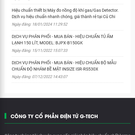
Hiệu chuẩn thiết bị Máy đo nồng độ khí gas/Gas Detector.
Dịch vụ hiệu chuẩn nhanh chóng, giá thành rẻ tại Củ Chi
Ngày đăng: 18/01/2024 11:29:52
DỊCH VỤ PHÂN PHỐI - MUA BÁN - HIỆU CHUẨN TỦ ẤM
LẠNH 150 LÍT, MODEL: BJPX-B150GK
Ngày đăng: 15/11/2022 15:07:33
DỊCH VỤ PHÂN PHỐI - MUA BÁN - HIỆU CHUẨN BỘ MẪU
CHUẨN ĐỘ NHÁM BỀ MẶT INSIZE ISR-RS530X
Ngày đăng: 07/12/2022 14:43:07
CÔNG TY CỔ PHẦN ĐIỆN TỬ G-TECH