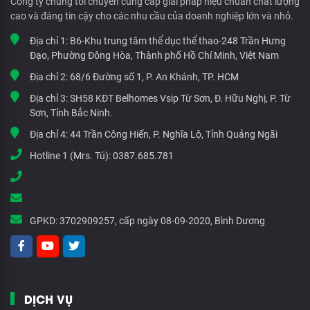
Công ty chúng tôi chuyên cung cấp giải pháp hiệu chuẩn chất lượng
cao và đáng tin cậy cho các nhu cầu của doanh nghiệp lớn và nhỏ.
Địa chỉ 1:
B6-Khu trung tâm thể dục thể thao-248 Trần Hưng
Đạo, Phường Đông Hòa, Thành phố Hồ Chí Minh, Việt Nam
Địa chỉ 2:
68/6 Đường số 1, P. An Khánh, TP. HCM
Địa chỉ 3:
SH58 KĐT Belhomes Vsip Từ Sơn, Đ. Hữu Nghị, P. Từ
Sơn, Tỉnh Bắc Ninh.
Địa chỉ 4:
44 Trần Công Hiến, P. Nghĩa Lộ, Tỉnh Quảng Ngãi
Hotline 1 (Mrs. Tú):
0387.685.781
GPKD:
3702909257, cấp ngày 08-09-2020, Bình Dương
DỊCH VỤ