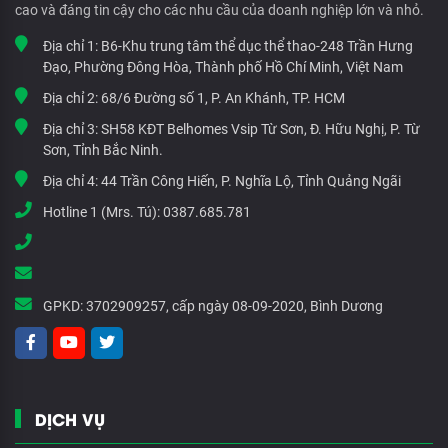
cao và đáng tin cậy cho các nhu cầu của doanh nghiệp lớn và nhỏ.
Địa chỉ 1:
B6-Khu trung tâm thể dục thể thao-248 Trần Hưng
Đạo, Phường Đông Hòa, Thành phố Hồ Chí Minh, Việt Nam
Địa chỉ 2:
68/6 Đường số 1, P. An Khánh, TP. HCM
Địa chỉ 3:
SH58 KĐT Belhomes Vsip Từ Sơn, Đ. Hữu Nghị, P. Từ
Sơn, Tỉnh Bắc Ninh.
Địa chỉ 4:
44 Trần Công Hiến, P. Nghĩa Lộ, Tỉnh Quảng Ngãi
Hotline 1 (Mrs. Tú):
0387.685.781
GPKD:
3702909257, cấp ngày 08-09-2020, Bình Dương
DỊCH VỤ