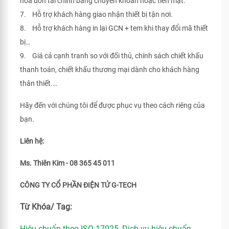
hóa đơn tài chính bằng chuyển khoản hoặc tiền mặt.
7. Hỗ trợ khách hàng giao nhận thiết bị tận nơi.
8. Hỗ trợ khách hàng in lại GCN + tem khi thay đổi mã thiết
bị…
9. Giá cả cạnh tranh so với đối thủ, chính sách chiết khấu
thanh toán, chiết khấu thương mại dành cho khách hàng
thân thiết.…
Hãy đến với chúng tôi để được phục vụ theo cách riêng của
bạn.
Liên hệ:
Ms. Thiên Kim - 08 365 45 011
CÔNG TY CỔ PHẦN ĐIỆN TỬ G-TECH
Từ Khóa/ Tag:
Hiệu chuẩn theo ISO 17025
,
Dịch vụ hiệu chuẩn