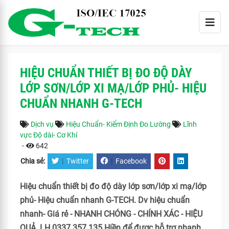
HIỆU CHUẨN THIẾT BỊ ĐO ĐỘ DÀY
LỚP SƠN/LỚP XI MẠ/LỚP PHỦ- HIỆU
CHUẨN NHANH G-TECH
Dịch vụ
Hiệu Chuẩn- Kiểm Định Đo Lường
Lĩnh
vực Độ dài- Cơ Khí
-
642
Chia sẻ:
|
Twitter
|
Facebook
Hiệu chuẩn thiết bị đo độ dày lớp sơn/lớp xi mạ/lớp
phủ- Hiệu chuẩn nhanh G-TECH. Dv hiệu chuẩn
nhanh- Giá rẻ - NHANH CHÓNG - CHÍNH XÁC - HIỆU
QUẢ. LH 0337 357 135 Hiền để được hỗ trợ nhanh