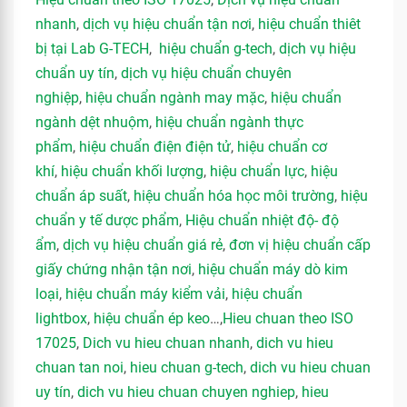
nhanh
,
dịch vụ hiệu chuẩn tận nơi
,
hiệu chuẩn thiêt
bị tại Lab G-TECH
,
hiệu chuẩn g-tech
,
dịch vụ hiệu
chuẩn uy tín
,
dịch vụ hiệu chuẩn chuyên
nghiệp
,
hiệu chuẩn ngành may mặc
,
hiệu chuẩn
ngành dệt nhuộm
,
hiệu chuẩn ngành thực
phẩm
,
hiệu chuẩn điện điện tử
,
hiệu chuẩn cơ
khí
,
hiệu chuẩn khối lượng
,
hiệu chuẩn lực
,
hiệu
chuẩn áp suất
,
hiệu chuẩn hóa học môi trường
,
hiệu
chuẩn y tế dược phẩm
,
Hiệu chuẩn nhiệt độ- độ
ẩm
,
dịch vụ hiệu chuẩn giá rẻ
,
đơn vị hiệu chuẩn cấp
giấy chứng nhận tận nơi
,
hiệu chuẩn máy dò kim
loại
,
hiệu chuẩn máy kiểm vải
,
hiệu chuẩn
lightbox
,
hiệu chuẩn ép keo
…,
Hieu chuan theo ISO
17025
,
Dich vu hieu chuan nhanh
,
dich vu hieu
chuan tan noi
,
hieu chuan g-tech
,
dich vu hieu chuan
uy tín
,
dich vu hieu chuan chuyen nghiep
,
hieu