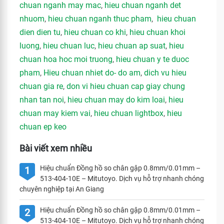
chuan nganh may mac
,
hieu chuan nganh det
nhuom
,
hieu chuan nganh thuc pham
,
hieu chuan
dien dien tu
,
hieu chuan co khi
,
hieu chuan khoi
luong
,
hieu chuan luc
,
hieu chuan ap suat
,
hieu
chuan hoa hoc moi truong
,
hieu chuan y te duoc
pham
,
Hieu chuan nhiet do- do am
,
dich vu hieu
chuan gia re
,
don vi hieu chuan cap giay chung
nhan tan noi
,
hieu chuan may do kim loai
,
hieu
chuan may kiem vai
,
hieu chuan lightbox
,
hieu
chuan ep keo
Bài viết xem nhiều
Hiệu chuẩn Đồng hồ so chân gập 0.8mm/0.01mm –
1
513-404-10E – Mitutoyo. Dịch vụ hỗ trợ nhanh chóng
chuyên nghiệp tại An Giang
Hiệu chuẩn Đồng hồ so chân gập 0.8mm/0.01mm –
2
513-404-10E – Mitutoyo. Dịch vụ hỗ trợ nhanh chóng