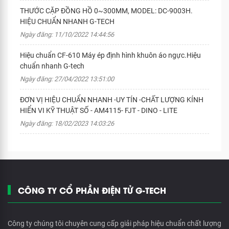
THƯỚC CẶP ĐỒNG HỒ 0~300MM, MODEL: DC-9003H.
HIỆU CHUẨN NHANH G-TECH
Ngày đăng: 11/10/2022 14:44:56
Hiệu chuẩn CF-610 Máy ép định hình khuôn áo ngực.Hiệu
chuẩn nhanh G-tech
Ngày đăng: 27/04/2022 13:51:00
ĐƠN VỊ HIỆU CHUẨN NHANH -UY TÍN -CHẤT LƯỢNG KÍNH
HIỂN VI KỸ THUẬT SỐ - AM4115- FJT - DINO - LITE
Ngày đăng: 18/02/2023 14:03:26
CÔNG TY CỔ PHẦN ĐIỆN TỬ G-TECH
Công ty chúng tôi chuyên cung cấp giải pháp hiệu chuẩn chất lượng