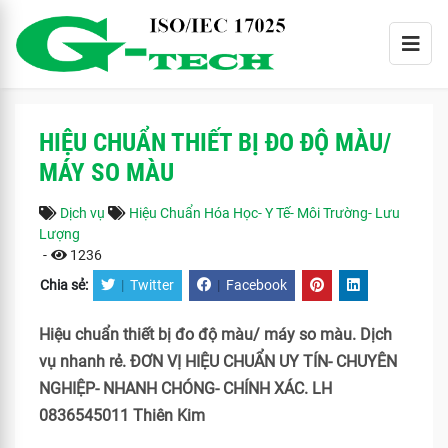
HIỆU CHUẨN THIẾT BỊ ĐO ĐỘ MÀU/
MÁY SO MÀU
Dịch vụ
Hiệu Chuẩn Hóa Học- Y Tế- Môi Trường- Lưu
Lượng
-
1236
Chia sẻ:
|
Twitter
|
Facebook
Hiệu chuẩn thiết bị đo độ màu/ máy so màu. Dịch
vụ nhanh rẻ. ĐƠN VỊ HIỆU CHUẨN UY TÍN- CHUYÊN
NGHIỆP- NHANH CHÓNG- CHÍNH XÁC. LH
0836545011 Thiên Kim