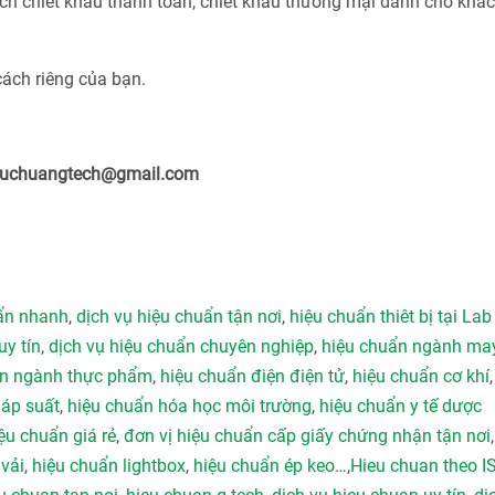
ách chiết khấu thanh toán, chiết khấu thương mại dành cho khá
cách riêng của bạn.
ieuchuangtech@gmail.com
uẩn nhanh
,
dịch vụ hiệu chuẩn tận nơi
,
hiệu chuẩn thiêt bị tại Lab
uy tín
,
dịch vụ hiệu chuẩn chuyên nghiệp
,
hiệu chuẩn ngành ma
ẩn ngành thực phẩm
,
hiệu chuẩn điện điện tử
,
hiệu chuẩn cơ khí
 áp suất
,
hiệu chuẩn hóa học môi trường
,
hiệu chuẩn y tế dược
ệu chuẩn giá rẻ
,
đơn vị hiệu chuẩn cấp giấy chứng nhận tận nơi
vải
,
hiệu chuẩn lightbox
,
hiệu chuẩn ép keo
…,
Hieu chuan theo I