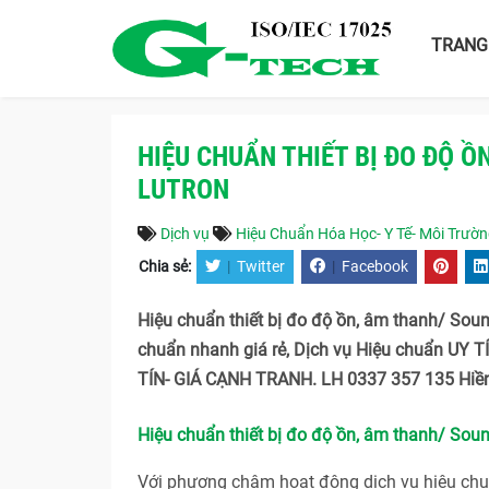
TRANG
HIỆU CHUẨN THIẾT BỊ ĐO ĐỘ 
LUTRON
Dịch vụ
Hiệu Chuẩn Hóa Học- Y Tế- Môi Trườ
Chia sẻ:
|
Twitter
|
Facebook
Hiệu chuẩn thiết bị đo độ ồn, âm thanh/ So
chuẩn nhanh giá rẻ, Dịch vụ Hiệu chuẩn UY
TÍN- GIÁ CẠNH TRANH. LH 0337 357 135 Hiền
Hiệu chuẩn thiết bị đo độ ồn, âm thanh/ So
Với phương châm hoạt động dịch vụ hiệu c