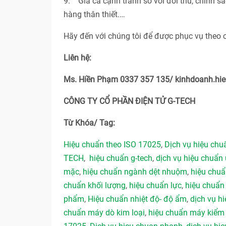
9. Giá cả cạnh tranh so với đối thủ, chính s
hàng thân thiết.…
Hãy đến với chúng tôi để được phục vụ theo 
Liên hệ:
Ms. Hiền Phạm 0337 357 135/ kinhdoanh.h
CÔNG TY CỔ PHẦN ĐIỆN TỬ G-TECH
Từ Khóa/ Tag:
Hiệu chuẩn theo ISO 17025
,
Dịch vụ hiệu ch
TECH
,
hiệu chuẩn g-tech
,
dịch vụ hiệu chuẩn 
mặc
,
hiệu chuẩn ngành dệt nhuộm
,
hiệu chu
chuẩn khối lượng
,
hiệu chuẩn lực
,
hiệu chuẩn
phẩm
,
Hiệu chuẩn nhiệt độ- độ ẩm
,
dịch vụ hi
chuẩn máy dò kim loại
,
hiệu chuẩn máy kiểm 