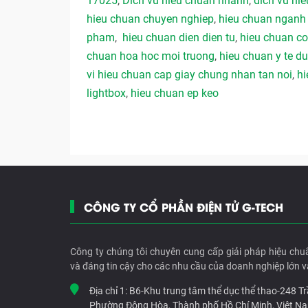
17025
,
Dich vu hieu chuan nhanh
,
dich vu hie
hieu chuan chuyen nghiep
,
hieu chuan ngan
pham
,
hieu chuan dien dien tu
,
hieu chuan co
chuan hoa hoc moi truong
,
hieu chuan y te 
vi hieu chuan cap giay chung nhan tan noi
,
hi
lightbox
,
hieu chuan ep keo
CÔNG TY CỔ PHẦN ĐIỆN TỬ G-TECH
Công ty chúng tôi chuyên cung cấp giải pháp hiệu chu
và đáng tin cậy cho các nhu cầu của doanh nghiệp lớn v
Địa chỉ 1:
B6-Khu trung tâm thể dục thể thao-248 T
Phường Đông Hòa, Thành phố Hồ Chí Minh, Việt N