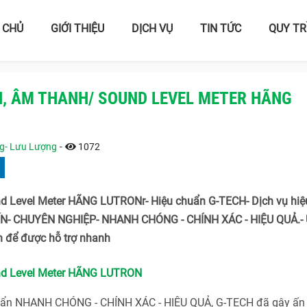
 CHỦ
GIỚI THIỆU
DỊCH VỤ
TIN TỨC
QUY TR
ỒN, ÂM THANH/ SOUND LEVEL METER HÃNG
ng- Lưu Lượng
-
1072
und Level Meter HÃNG LUTRONr- Hiệu chuẩn G-TECH- Dịch vụ hiệ
 TÍN- CHUYÊN NGHIỆP- NHANH CHÓNG - CHÍNH XÁC - HIỆU QUẢ.-
 để được hỗ trợ nhanh
und Level Meter HÃNG LUTRON
huẩn NHANH CHÓNG - CHÍNH XÁC - HIỆU QUẢ, G-TECH đã gây ấn