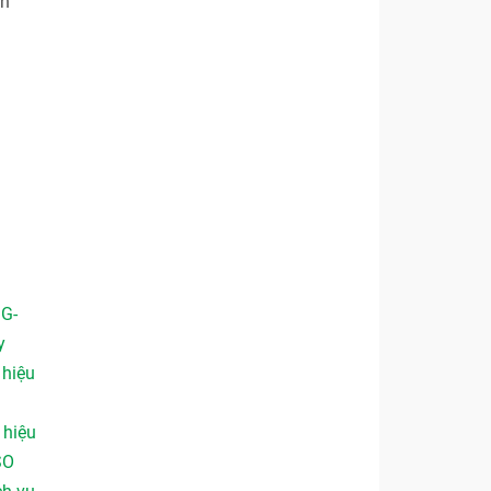
ch
 G-
y
,
hiệu
,
hiệu
SO