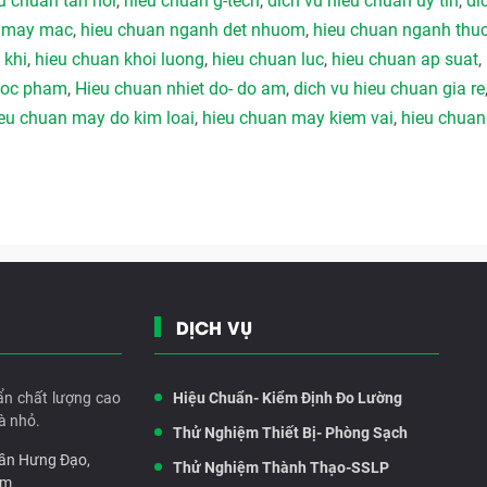
u chuan tan noi
,
hieu chuan g-tech
,
dich vu hieu chuan uy tín
,
di
h may mac
,
hieu chuan nganh det nhuom
,
hieu chuan nganh thu
 khi
,
hieu chuan khoi luong
,
hieu chuan luc
,
hieu chuan ap suat
,
duoc pham
,
Hieu chuan nhiet do- do am
,
dich vu hieu chuan gia re
eu chuan may do kim loai
,
hieu chuan may kiem vai
,
hieu chuan
DỊCH VỤ
ẩn chất lượng cao
Hiệu Chuẩn- Kiểm Định Đo Lường
à nhỏ.
Thử Nghiệm Thiết Bị- Phòng Sạch
rần Hưng Đạo,
Thử Nghiệm Thành Thạo-SSLP
am