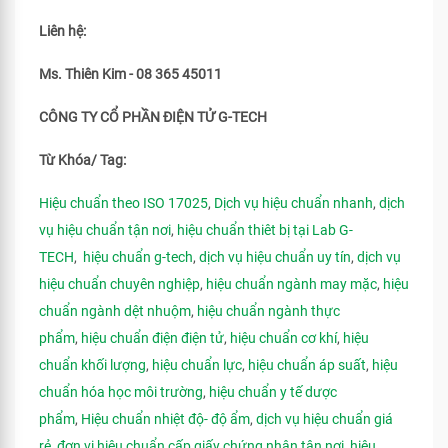
Liên hệ:
Ms. Thiên Kim - 08 365 45011
CÔNG TY CỔ PHẦN ĐIỆN TỬ G-TECH
Từ Khóa/ Tag:
Hiệu chuẩn theo ISO 17025
,
Dịch vụ hiệu chuẩn nhanh
,
dịch
vụ hiệu chuẩn tận nơi
,
hiệu chuẩn thiêt bị tại Lab G-
TECH
,
hiệu chuẩn g-tech
,
dịch vụ hiệu chuẩn uy tín
,
dịch vụ
hiệu chuẩn chuyên nghiệp
,
hiệu chuẩn ngành may mặc
,
hiệu
chuẩn ngành dệt nhuộm
,
hiệu chuẩn ngành thực
phẩm
,
hiệu chuẩn điện điện tử
,
hiệu chuẩn cơ khí
,
hiệu
chuẩn khối lượng
,
hiệu chuẩn lực
,
hiệu chuẩn áp suất
,
hiệu
chuẩn hóa học môi trường
,
hiệu chuẩn y tế dược
phẩm
,
Hiệu chuẩn nhiệt độ- độ ẩm
,
dịch vụ hiệu chuẩn giá
rẻ
,
đơn vị hiệu chuẩn cấp giấy chứng nhận tận nơi
,
hiệu