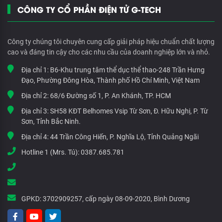
CÔNG TY CỔ PHẦN ĐIỆN TỬ G-TECH
Công ty chúng tôi chuyên cung cấp giải pháp hiệu chuẩn chất lượng
cao và đáng tin cậy cho các nhu cầu của doanh nghiệp lớn và nhỏ.
Địa chỉ 1:
B6-Khu trung tâm thể dục thể thao-248 Trần Hưng
Đạo, Phường Đông Hòa, Thành phố Hồ Chí Minh, Việt Nam
Địa chỉ 2:
68/6 Đường số 1, P. An Khánh, TP. HCM
Địa chỉ 3:
SH58 KĐT Belhomes Vsip Từ Sơn, Đ. Hữu Nghị, P. Từ
Sơn, Tỉnh Bắc Ninh.
Địa chỉ 4:
44 Trần Công Hiến, P. Nghĩa Lộ, Tỉnh Quảng Ngãi
Hotline 1 (Mrs. Tú):
0387.685.781
GPKD:
3702909257, cấp ngày 08-09-2020, Bình Dương