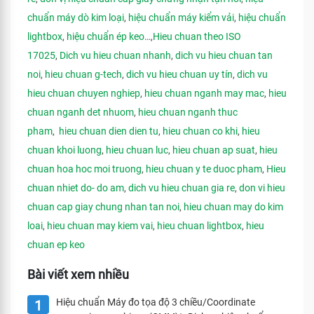
chuẩn máy dò kim loại
,
hiệu chuẩn máy kiểm vải
,
hiệu chuẩn
lightbox
,
hiệu chuẩn ép keo
…,
Hieu chuan theo ISO
17025
,
Dich vu hieu chuan nhanh
,
dich vu hieu chuan tan
noi
,
hieu chuan g-tech
,
dich vu hieu chuan uy tín
,
dich vu
hieu chuan chuyen nghiep
,
hieu chuan nganh may mac
,
hieu
chuan nganh det nhuom
,
hieu chuan nganh thuc
pham
,
hieu chuan dien dien tu
,
hieu chuan co khi
,
hieu
chuan khoi luong
,
hieu chuan luc
,
hieu chuan ap suat
,
hieu
chuan hoa hoc moi truong
,
hieu chuan y te duoc pham
,
Hieu
chuan nhiet do- do am
,
dich vu hieu chuan gia re
,
don vi hieu
chuan cap giay chung nhan tan noi
,
hieu chuan may do kim
loai
,
hieu chuan may kiem vai
,
hieu chuan lightbox
,
hieu
chuan ep keo
Bài viết xem nhiều
Hiệu chuẩn Máy đo tọa độ 3 chiều/Coordinate
1