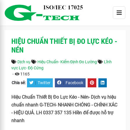
HIỆU CHUẨN THIẾT BỊ ĐO LỰC KÉO -
NÉN
Dịch vụ
Hiệu Chuẩn- Kiểm Định Đo Lường
Lĩnh
vực Lực- Độ Cứng
-
1165
Chia sẻ:
|
Twitter
|
Facebook
Hiệu Chuẩn Thiết Bị Đo Lực Kéo - Nén- Dịch vụ hiệu
chuẩn nhanh G-TECH- NHANH CHÓNG - CHÍNH XÁC
- HIỆU QUẢ. LH 0337 357 135 Hiền để được hỗ trợ
nhanh