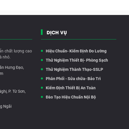
DỊCH VỤ
ẩn chất lượng cao
Hiệu Chuẩn- Kiểm Định Đo Lường
à nhỏ.
Thử Nghiệm Thiết Bị- Phòng Sạch
rần Hưng Đạo,
Thử Nghiệm Thành Thạo-SSLP
am
Phân Phối - Sửa chữa- Bảo Trì
Kiểm Định Thiết Bị An Toàn
hị, P. Từ Sơn,
Đào Tạo Hiệu Chuẩn Nội Bộ
ng Ngãi