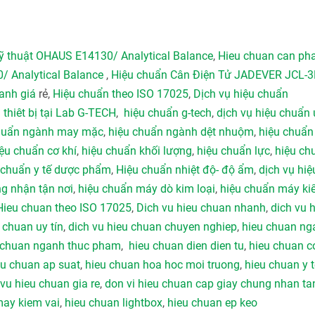
kỹ thuật OHAUS E14130/ Analytical Balance
,
Hieu chuan can ph
0/ Analytical Balance
,
Hiệu chuẩn Cân Điện Tử JADEVER JCL-3
hanh giá
rẻ,
Hiệu chuẩn theo ISO 17025
,
Dịch vụ hiệu chuẩn
 thiêt bị tại Lab G-TECH
,
hiệu chuẩn g-tech
,
dịch vụ hiệu chuẩn 
huẩn ngành may mặc
,
hiệu chuẩn ngành dệt nhuộm
,
hiệu chuẩn
ệu chuẩn cơ khí
,
hiệu chuẩn khối lượng
,
hiệu chuẩn lực
,
hiệu ch
 chuẩn y tế dược phẩm
,
Hiệu chuẩn nhiệt độ- độ ẩm
,
dịch vụ hiệ
ng nhận tận nơi
,
hiệu chuẩn máy dò kim loại
,
hiệu chuẩn máy k
Hieu chuan theo ISO 17025
,
Dich vu hieu chuan nhanh
,
dich vu 
 chuan uy tín
,
dich vu hieu chuan chuyen nghiep
,
hieu chuan ng
 chuan nganh thuc pham
,
hieu chuan dien dien tu
,
hieu chuan c
eu chuan ap suat
,
hieu chuan hoa hoc moi truong
,
hieu chuan y t
 vu hieu chuan gia re
,
don vi hieu chuan cap giay chung nhan ta
may kiem vai
,
hieu chuan lightbox
,
hieu chuan ep keo