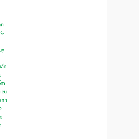
an
K-
uy
uẩn
u
iểm
hieu
anh
o
e
n