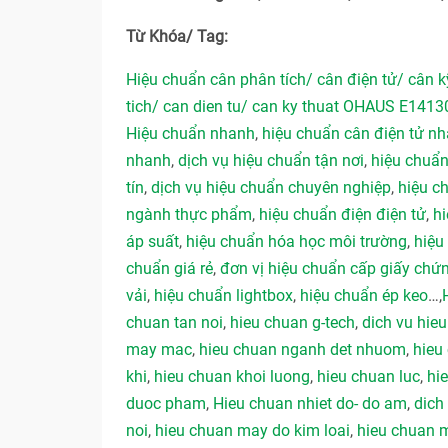
Từ Khóa/ Tag:
Hiệu chuẩn cân phân tích/ cân điện tử/ cân 
tich/ can dien tu/ can ky thuat OHAUS E1413
Hiệu chuẩn nhanh
,
hiệu chuẩn cân điện tử n
nhanh
,
dịch vụ hiệu chuẩn tận nơi
,
hiệu chuẩn
tín
,
dịch vụ hiệu chuẩn chuyên nghiệp
,
hiệu c
ngành thực phẩm
,
hiệu chuẩn điện điện tử
,
hi
áp suất
,
hiệu chuẩn hóa học môi trường
,
hiệu
chuẩn giá rẻ
,
đơn vị hiệu chuẩn cấp giấy chứ
vải
,
hiệu chuẩn lightbox
,
hiệu chuẩn ép keo
…,
chuan tan noi
,
hieu chuan g-tech
,
dich vu hieu
may mac
,
hieu chuan nganh det nhuom
,
hieu
khi
,
hieu chuan khoi luong
,
hieu chuan luc
,
hi
duoc pham
,
Hieu chuan nhiet do- do am
,
dich
noi
,
hieu chuan may do kim loai
,
hieu chuan 