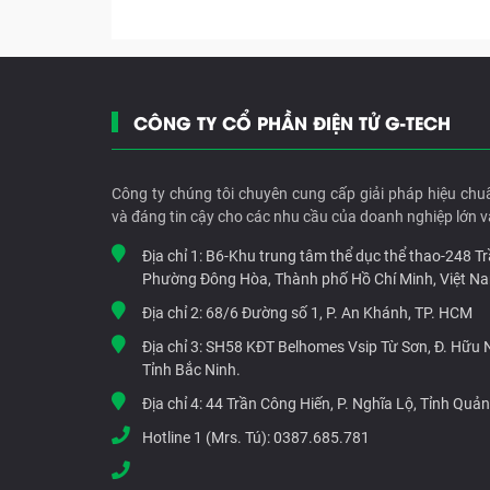
CÔNG TY CỔ PHẦN ĐIỆN TỬ G-TECH
Công ty chúng tôi chuyên cung cấp giải pháp hiệu chu
và đáng tin cậy cho các nhu cầu của doanh nghiệp lớn v
Địa chỉ 1:
B6-Khu trung tâm thể dục thể thao-248 T
Phường Đông Hòa, Thành phố Hồ Chí Minh, Việt N
Địa chỉ 2:
68/6 Đường số 1, P. An Khánh, TP. HCM
Địa chỉ 3:
SH58 KĐT Belhomes Vsip Từ Sơn, Đ. Hữu Ng
Tỉnh Bắc Ninh.
Địa chỉ 4:
44 Trần Công Hiến, P. Nghĩa Lộ, Tỉnh Quả
Hotline 1 (Mrs. Tú):
0387.685.781