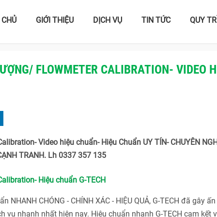
 CHỦ
GIỚI THIỆU
DỊCH VỤ
TIN TỨC
QUY TR
 LƯỢNG/ FLOWMETER CALIBRATION- VIDEO H
 Calibration- Video hiệu chuẩn- Hiệu Chuẩn UY TÍN- CHUYÊN NGH
CẠNH TRANH. Lh 0337 357 135
Calibration- Hiệu chuẩn G-TECH
huẩn NHANH CHÓNG - CHÍNH XÁC - HIỆU QUẢ, G-TECH đã gây ấn
ch vụ nhanh nhất hiện nay. Hiệu chuẩn nhanh G-TECH cam kết v