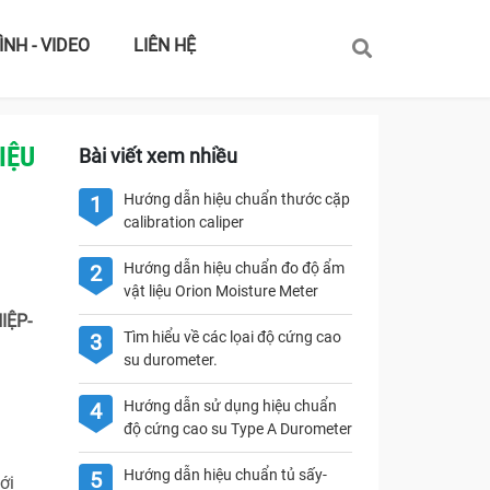
ÌNH - VIDEO
LIÊN HỆ
IỆU
Bài viết xem nhiều
Hướng dẫn hiệu chuẩn thước cặp
1
calibration caliper
Hướng dẫn hiệu chuẩn đo độ ẩm
2
vật liệu Orion Moisture Meter
IỆP-
Tìm hiểu về các lọai độ cứng cao
3
su durometer.
Hướng dẫn sử dụng hiệu chuẩn
4
độ cứng cao su Type A Durometer
Hướng dẫn hiệu chuẩn tủ sấy-
5
ới