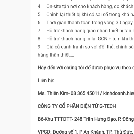
4. On-site tận nơi cho khách hàng, do khác
5. Chỉnh lại thiết bị khi có sai số trong khả 
6. Thời gian thanh toán trong vòng 30 ngày 
7. Hỗ trợ khách hàng giao nhận thiết bị tận n
8. Hỗ trợ khách hàng in lại GCN + tem khi th
9. Giá cả cạnh tranh so với đối thủ, chính s
hàng thân thiết.…
Hãy đến với chúng tôi để được phục vụ theo 
Liên hệ:
Ms. Thiên Kim- 08 365 45011/ kinhdoanh.h
CÔNG TY CỔ PHẦN ĐIỆN TỬ G-TECH
B6-Khu TTTDTT- 248 Trần Hưng Đạo, P. Đông 
VPGD: Đường số 1, P An Khánh, TP. Thủ Đức,