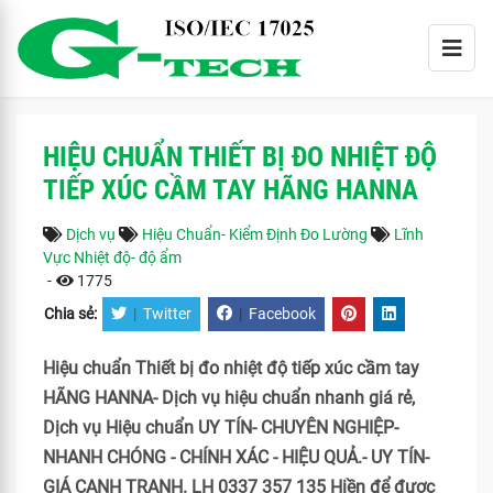
HIỆU CHUẨN THIẾT BỊ ĐO NHIỆT ĐỘ
TIẾP XÚC CẦM TAY HÃNG HANNA
Dịch vụ
Hiệu Chuẩn- Kiểm Định Đo Lường
Lĩnh
Vực Nhiệt độ- độ ẩm
-
1775
Chia sẻ:
|
Twitter
|
Facebook
Hiệu chuẩn Thiết bị đo nhiệt độ tiếp xúc cầm tay
HÃNG HANNA- Dịch vụ hiệu chuẩn nhanh giá rẻ,
Dịch vụ Hiệu chuẩn UY TÍN- CHUYÊN NGHIỆP-
NHANH CHÓNG - CHÍNH XÁC - HIỆU QUẢ.- UY TÍN-
GIÁ CẠNH TRANH. LH 0337 357 135 Hiền để được