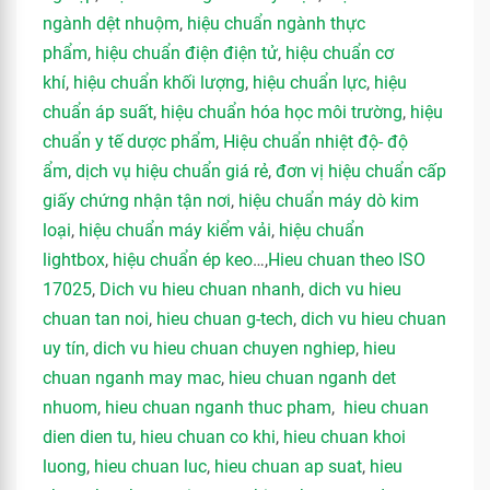
ngành dệt nhuộm
,
hiệu chuẩn ngành thực
phẩm
,
hiệu chuẩn điện điện tử
,
hiệu chuẩn cơ
khí
,
hiệu chuẩn khối lượng
,
hiệu chuẩn lực
,
hiệu
chuẩn áp suất
,
hiệu chuẩn hóa học môi trường
,
hiệu
chuẩn y tế dược phẩm
,
Hiệu chuẩn nhiệt độ- độ
ẩm
,
dịch vụ hiệu chuẩn giá rẻ
,
đơn vị hiệu chuẩn cấp
giấy chứng nhận tận nơi
,
hiệu chuẩn máy dò kim
loại
,
hiệu chuẩn máy kiểm vải
,
hiệu chuẩn
lightbox
,
hiệu chuẩn ép keo
…,
Hieu chuan theo ISO
17025
,
Dich vu hieu chuan nhanh
,
dich vu hieu
chuan tan noi
,
hieu chuan g-tech
,
dich vu hieu chuan
uy tín
,
dich vu hieu chuan chuyen nghiep
,
hieu
chuan nganh may mac
,
hieu chuan nganh det
nhuom
,
hieu chuan nganh thuc pham
,
hieu chuan
dien dien tu
,
hieu chuan co khi
,
hieu chuan khoi
luong
,
hieu chuan luc
,
hieu chuan ap suat
,
hieu