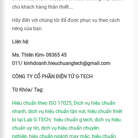
cho khách hàng thân thiết.…
Hãy đến với chúng tôi để được phục vụ theo cách
riêng của bạn.
Liên hệ:
Ms. Thiên Kim- 08365 45
011/ kinhdoanh.hieuchuangtech@gmail.com
CÔNG TY CỔ PHẦN ĐIỆN TỬ G-TECH
Từ Khóa/ Tag:
Hiệu chuẩn theo ISO 17025
,
Dịch vụ hiệu chuẩn
nhanh
,
dịch vụ hiệu chuẩn tận nơi
,
hiệu chuẩn thiêt
bị tại Lab G-TECH
,
hiệu chuẩn g-tech
,
dịch vụ hiệu
chuẩn uy tín
,
dịch vụ hiệu chuẩn chuyên
nghiệp
,
hiệu chuẩn ngành may mặc
,
hiệu chuẩn