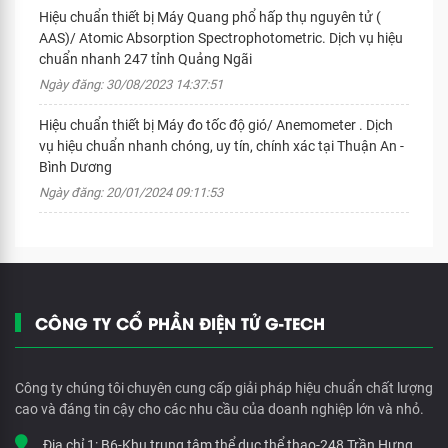
Hiệu chuẩn thiết bị Máy Quang phổ hấp thụ nguyên tử (
AAS)/ Atomic Absorption Spectrophotometric. Dịch vụ hiệu
chuẩn nhanh 247 tỉnh Quảng Ngãi
Ngày đăng: 30/08/2023 14:37:51
Hiệu chuẩn thiết bị Máy đo tốc độ gió/ Anemometer . Dịch
vụ hiệu chuẩn nhanh chóng, uy tín, chính xác tại Thuận An -
Bình Dương
Ngày đăng: 20/01/2024 09:11:53
CÔNG TY CỔ PHẦN ĐIỆN TỬ G-TECH
Công ty chúng tôi chuyên cung cấp giải pháp hiệu chuẩn chất lượng
cao và đáng tin cậy cho các nhu cầu của doanh nghiệp lớn và nhỏ.
Địa chỉ 1:
B6-Khu trung tâm thể dục thể thao-248 Trần Hưng