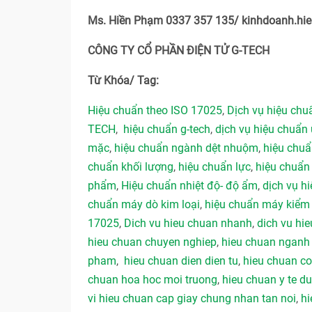
Ms. Hiền Phạm 0337 357 135/ kinhdoanh.h
CÔNG TY CỔ PHẦN ĐIỆN TỬ G-TECH
Từ Khóa/ Tag:
Hiệu chuẩn theo ISO 17025
,
Dịch vụ hiệu ch
TECH
,
hiệu chuẩn g-tech
,
dịch vụ hiệu chuẩn 
mặc
,
hiệu chuẩn ngành dệt nhuộm
,
hiệu chu
chuẩn khối lượng
,
hiệu chuẩn lực
,
hiệu chuẩn
phẩm
,
Hiệu chuẩn nhiệt độ- độ ẩm
,
dịch vụ hi
chuẩn máy dò kim loại
,
hiệu chuẩn máy kiểm 
17025
,
Dich vu hieu chuan nhanh
,
dich vu hie
hieu chuan chuyen nghiep
,
hieu chuan ngan
pham
,
hieu chuan dien dien tu
,
hieu chuan co
chuan hoa hoc moi truong
,
hieu chuan y te 
vi hieu chuan cap giay chung nhan tan noi
,
hi