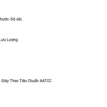
Thước- Độ dài.
 Lưu Lượng
 Giày Theo Tiêu Chuẩn
AATCC