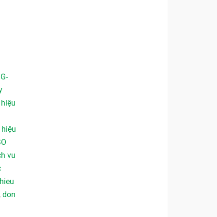
 G-
y
,
hiệu
,
hiệu
SO
ch vu
c
hieu
,
don