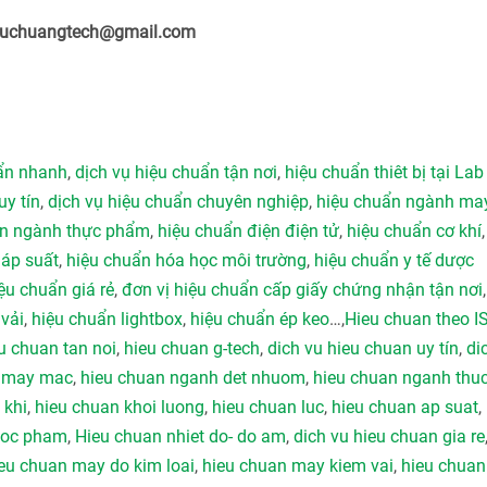
ieuchuangtech@gmail.com
uẩn nhanh
,
dịch vụ hiệu chuẩn tận nơi
,
hiệu chuẩn thiêt bị tại Lab
uy tín
,
dịch vụ hiệu chuẩn chuyên nghiệp
,
hiệu chuẩn ngành ma
ẩn ngành thực phẩm
,
hiệu chuẩn điện điện tử
,
hiệu chuẩn cơ khí
 áp suất
,
hiệu chuẩn hóa học môi trường
,
hiệu chuẩn y tế dược
ệu chuẩn giá rẻ
,
đơn vị hiệu chuẩn cấp giấy chứng nhận tận nơi
vải
,
hiệu chuẩn lightbox
,
hiệu chuẩn ép keo
…,
Hieu chuan theo I
u chuan tan noi
,
hieu chuan g-tech
,
dich vu hieu chuan uy tín
,
di
h may mac
,
hieu chuan nganh det nhuom
,
hieu chuan nganh thu
 khi
,
hieu chuan khoi luong
,
hieu chuan luc
,
hieu chuan ap suat
,
duoc pham
,
Hieu chuan nhiet do- do am
,
dich vu hieu chuan gia re
eu chuan may do kim loai
,
hieu chuan may kiem vai
,
hieu chuan