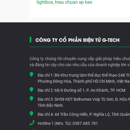
lightbox
,
hieu chuan ep keo
CÔNG TY CỔ PHẦN ĐIỆN TỬ G-TECH
Công ty chúng tôi chuyên cung cấp giải pháp hiệu chu
và đáng tin cậy cho các nhu cầu của doanh nghiệp lớn v
Địa chỉ 1:
B6-Khu trung tâm thể dục thể thao-248 T
Phường Đông Hòa, Thành phố Hồ Chí Minh, Việt N
Địa chỉ 2:
68/6 Đường số 1, P. An Khánh, TP. HCM
Địa chỉ 3:
SH58 KĐT Belhomes Vsip Từ Sơn, Đ. Hữu Ng
Tỉnh Bắc Ninh.
Địa chỉ 4:
44 Trần Công Hiến, P. Nghĩa Lộ, Tỉnh Quả
Hotline 1 (Mrs. Tú):
0387.685.781