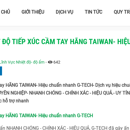
 CHỦ
GIỚI THIỆU
DỊCH VỤ
TIN TỨC
QUY TR
ỆT ĐỘ TIẾP XÚC CẦM TAY HÃNG TAIWAN- HIỆ
Lĩnh Vực Nhiệt độ- độ ẩm
-
642
cầm tay HÃNG TAIWAN- Hiệu chuẩn nhanh G-TECH- Dịch vụ hiệu ch
CHUYÊN NGHIỆP- NHANH CHÓNG - CHÍNH XÁC - HIỆU QUẢ.- UY TÍN
 hỗ trợ nhanh
cầm tay HÃNG TAIWAN- Hiệu chuẩn nhanh G-TECH
huẩn NHANH CHÓNG - CHÍNH XÁC - HIỆU QUẢ, G-TECH đã gây ấn