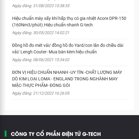
Ngày đăng: 31/08/2023 15:38:35
Hiệu chuẩn máy sấy khí hấp thụ có gia nhiệt Acore DPR-150
(160Nm3/phút).Hiệu chuẩn nhanh G-tech
Ngày đăng: 30/05/2022 14:02:21
Đồng hồ đo mét vải/ đồng hồ đo Yard/con lăn đo chiều dài
vải/ Lengh Couter- Mua bán kèm hiệu chuẩn
Ngày đăng: 08/06/2021 15:34:02
ĐƠN VỊ HIỆU CHUẨN NHANH -UY TÍN -CHẤT LƯỢNG MÁY
DÒ KIM LOẠI LOMA - ENGLAND TRONG NGHÀNH MAY
MẶC-THỰC PHẨM- ĐÓNG GÓI
Ngày đăng: 21/12/2022 16:26:05
CÔNG TY CỔ PHẦN ĐIỆN TỬ G-TECH