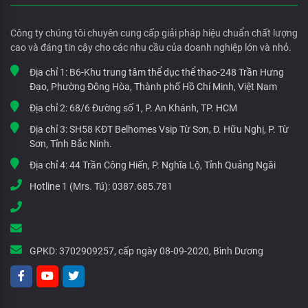
Công ty chúng tôi chuyên cung cấp giải pháp hiệu chuẩn chất lượng
cao và đáng tin cậy cho các nhu cầu của doanh nghiệp lớn và nhỏ.
Địa chỉ 1:
B6-Khu trung tâm thể dục thể thao-248 Trần Hưng
Đạo, Phường Đông Hòa, Thành phố Hồ Chí Minh, Việt Nam
Địa chỉ 2:
68/6 Đường số 1, P. An Khánh, TP. HCM
Địa chỉ 3:
SH58 KĐT Belhomes Vsip Từ Sơn, Đ. Hữu Nghị, P. Từ
Sơn, Tỉnh Bắc Ninh.
Địa chỉ 4:
44 Trần Công Hiến, P. Nghĩa Lộ, Tỉnh Quảng Ngãi
Hotline 1 (Mrs. Tú):
0387.685.781
GPKD:
3702909257, cấp ngày 08-09-2020, Bình Dương