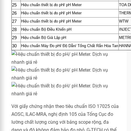
25
Hiệu chuẩn thiết bị đo pH/ pH Meter
TOA D
26
Hiệu chuẩn thiết bị đo pH/ pH Meter
THERM
27
Hiệu chuẩn thiết bị đo pH/ pH Meter
WTW
28
Hiệu chuẩn Bộ Điều Khiển pH
INJEC
29
Hiệu chuẩn Bộ Giả Lập pH
METR
30
Hiệu chuẩn Máy Đo pH/ Độ Dẫn/ Tổng Chất Rắn Hòa Tan
HANN
Với giấy chứng nhận theo tiêu chuẩn ISO 17025 của
AOSC, ILAC-MRA, nghị định 105 của Tổng Cục đo
lường chất lượng cùng với bảng scope rộng, đa
dạng và độ không đảm bảo đo nhỏ, G-TECH có thể