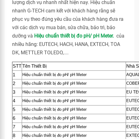
lượng dịch vụ nhanh nhất hiện nay. Hiệu chuẩn
nhanh G-TECH cam kết với khách hàng rằng sẽ
phục vụ theo đúng yêu cầu của khách hàng đưa ra
với các dịch vụ mua bán, sửa chữa, bảo trì, bảo
dưỡng và
Hiệu chuẩn thiết bị đo pH/ pH Meter.
của
nhiều hãng: EUTECH, HACH, HANA, EXTECH, TOA
DK, METTLER TOLEDO,....
STT
Tên Thiết Bị
Nhà S
1
Hiệu chuẩn thiết bị đo pH/ pH Meter
AQUAL
2
Hiệu chuẩn thiết bị đo pH/ pH Meter
COBE
3
Hiệu chuẩn thiết bị đo pH/ pH Meter
EU TE
4
Hiệu chuẩn thiết bị đo pH/ pH Meter
EUTE
5
Hiệu chuẩn thiết bị đo pH/ pH Meter
EUTE
6
Hiệu chuẩn thiết bị đo pH/ pH Meter
EUTE
7
Hiệu chuẩn thiết bị đo pH/ pH Meter
EUTE
8
Hiệu chuẩn thiết bị đo pH/ pH Meter
EXTE