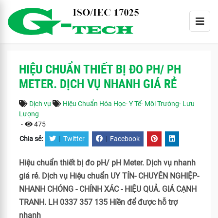
HIỆU CHUẨN THIẾT BỊ ĐO PH/ PH
METER. DỊCH VỤ NHANH GIÁ RẺ
Dịch vụ
Hiệu Chuẩn Hóa Học- Y Tế- Môi Trường- Lưu
Lượng
-
475
Chia sẻ:
|
Twitter
|
Facebook
Hiệu chuẩn thiết bị đo pH/ pH Meter. Dịch vụ nhanh
giá rẻ. Dịch vụ Hiệu chuẩn UY TÍN- CHUYÊN NGHIỆP-
NHANH CHÓNG - CHÍNH XÁC - HIỆU QUẢ. GIÁ CẠNH
TRANH. LH 0337 357 135 Hiền để được hỗ trợ
nhanh