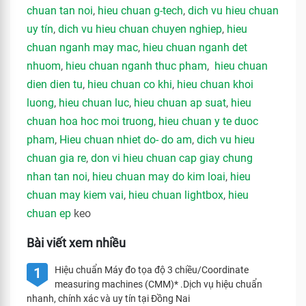
chuan tan noi
,
hieu chuan g-tech
,
dich vu hieu chuan
uy tín
,
dich vu hieu chuan chuyen nghiep
,
hieu
chuan nganh may mac
,
hieu chuan nganh det
nhuom
,
hieu chuan nganh thuc pham
,
hieu chuan
dien dien tu
,
hieu chuan co khi
,
hieu chuan khoi
luong
,
hieu chuan luc
,
hieu chuan ap suat
,
hieu
chuan hoa hoc moi truong
,
hieu chuan y te duoc
pham
,
Hieu chuan nhiet do- do am
,
dich vu hieu
chuan gia re
,
don vi hieu chuan cap giay chung
nhan tan noi
,
hieu chuan may do kim loai
,
hieu
chuan may kiem vai
,
hieu chuan lightbox
,
hieu
chuan ep
keo
Bài viết xem nhiều
Hiệu chuẩn Máy đo tọa độ 3 chiều/Coordinate
1
measuring machines (CMM)* .Dịch vụ hiệu chuẩn
nhanh, chính xác và uy tín tại Đồng Nai