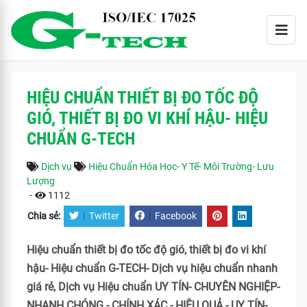
HIỆU CHUẨN THIẾT BỊ ĐO TỐC ĐỘ
GIÓ, THIẾT BỊ ĐO VI KHÍ HẬU- HIỆU
CHUẨN G-TECH
Dịch vụ
Hiệu Chuẩn Hóa Học- Y Tế- Môi Trường- Lưu
Lượng
-
1112
Chia sẻ:
|
Twitter
|
Facebook
Hiệu chuẩn thiết bị đo tốc độ gió, thiết bị đo vi khí
hậu- Hiệu chuẩn G-TECH- Dịch vụ hiệu chuẩn nhanh
giá rẻ, Dịch vụ Hiệu chuẩn UY TÍN- CHUYÊN NGHIỆP-
NHANH CHÓNG - CHÍNH XÁC - HIỆU QUẢ.- UY TÍN-