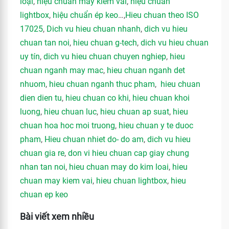
loại
,
hiệu chuẩn máy kiểm vải
,
hiệu chuẩn
lightbox
,
hiệu chuẩn ép keo
…,
Hieu chuan theo ISO
17025
,
Dich vu hieu chuan nhanh
,
dich vu hieu
chuan tan noi
,
hieu chuan g-tech
,
dich vu hieu chuan
uy tín
,
dich vu hieu chuan chuyen nghiep
,
hieu
chuan nganh may mac
,
hieu chuan nganh det
nhuom
,
hieu chuan nganh thuc pham
,
hieu chuan
dien dien tu
,
hieu chuan co khi
,
hieu chuan khoi
luong
,
hieu chuan luc
,
hieu chuan ap suat
,
hieu
chuan hoa hoc moi truong
,
hieu chuan y te duoc
pham
,
Hieu chuan nhiet do- do am
,
dich vu hieu
chuan gia re
,
don vi hieu chuan cap giay chung
nhan tan noi
,
hieu chuan may do kim loai
,
hieu
chuan may kiem vai
,
hieu chuan lightbox
,
hieu
chuan ep keo
Bài viết xem nhiều