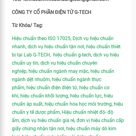
CÔNG TY CỔ PHẦN ĐIỆN TỬ G-TECH
Từ Khóa/ Tag:
Hiệu chuẩn theo ISO 17025
,
Dịch vụ hiệu chuẩn
nhanh
,
dịch vụ hiệu chuẩn tận nơi
,
hiệu chuẩn thiêt
bị tại Lab G-TECH
,
hiệu chuẩn g-tech
,
dịch vụ hiệu
chuẩn uy tín
,
dịch vụ hiệu chuẩn chuyên
nghiệp
,
hiệu chuẩn ngành may mặc
,
hiệu chuẩn
ngành dệt nhuộm
,
hiệu chuẩn ngành thực
phẩm
,
hiệu chuẩn điện điện tử
,
hiệu chuẩn cơ
khí
,
hiệu chuẩn khối lượng
,
hiệu chuẩn lực
,
hiệu
chuẩn áp suất
,
hiệu chuẩn hóa học môi trường
,
hiệu
chuẩn y tế dược phẩm
,
Hiệu chuẩn nhiệt độ- độ
ẩm
,
dịch vụ hiệu chuẩn giá rẻ
,
đơn vị hiệu chuẩn cấp
giấy chứng nhận tận nơi
,
hiệu chuẩn máy dò kim