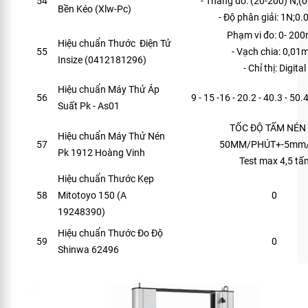
54
- Thang đo: (20-200) N;(
Bền Kéo (Xlw-Pc)
- Độ phân giải: 1N;0
Phạm vi đo: 0- 20
Hiệu chuẩn Thước Điện Tử
55
- Vạch chia: 0,0
Insize (0412181296)
- Chỉ thị: Digital
Hiệu chuẩn Máy Thử Áp
56
9 - 15 -16 - 20.2 - 40.3 - 50
Suất Pk - As01
TỐC ĐỘ TẤM NÉN
Hiệu chuẩn Máy Thử Nén
57
50MM/PHÚT+-5mm/
Pk 1912 Hoàng Vinh
Test max 4,5 tấ
Hiệu chuẩn Thước Kẹp
58
Mitotoyo 150 (A
0
19248390)
Hiệu chuẩn Thước Đo Độ
59
0
Shinwa 62496