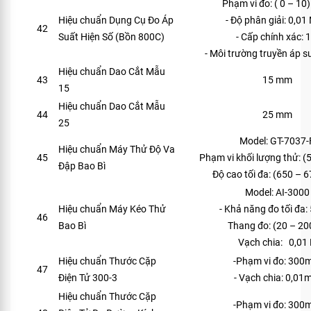
Phạm vi đo: ( 0 – 10
Hiệu chuẩn Dụng Cụ Đo Áp
- Độ phân giải: 0,0
42
Suất Hiện Số (Bồn 800C)
- Cấp chính xác: 1
- Môi trường truyền áp s
Hiệu chuẩn Dao Cắt Mẫu
43
15 mm
15
Hiệu chuẩn Dao Cắt Mẫu
44
25 mm
25
Model: GT-7037-
Hiệu chuẩn Máy Thử Độ Va
45
Phạm vi khối lượng thử: (
Đập Bao Bì
Độ cao tối đa: (650 – 
Model: AI-3000
Hiệu chuẩn Máy Kéo Thử
- Khả năng đo tối đa:
46
Bao Bì
Thang đo: (20 – 20
Vạch chia: 0,01
Hiệu chuẩn Thước Cặp
-Phạm vi đo: 30
47
Điện Tử 300-3
- Vạch chia: 0,0
Hiệu chuẩn Thước Cặp
-Phạm vi đo: 30