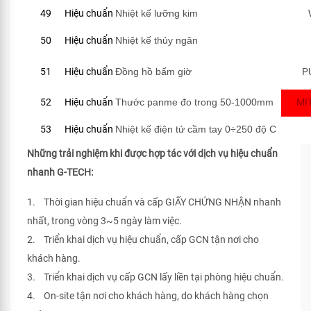
49
Hiệu chuẩn
Nhiệt kế lưỡng kim
50
Hiệu chuẩn
Nhiệt kế thủy ngân
51
Hiệu chuẩn
Đồng hồ bấm giờ
P
52
Hiệu chuẩn
Thước panme đo trong 50-1000mm
MI
53
Hiệu chuẩn
Nhiệt kế điện tử cầm tay 0÷250 độ C
Những trải nghiệm khi được hợp tác với dịch vụ hiệu chuẩn
nhanh G-TECH:
1. Thời gian hiệu chuẩn và cấp GIẤY CHỨNG NHẬN nhanh
nhất, trong vòng 3~5 ngày làm việc.
2. Triển khai dịch vụ hiệu chuẩn, cấp GCN tận nơi cho
khách hàng.
3. Triển khai dịch vụ cấp GCN lấy liền tại phòng hiệu chuẩn.
4. On-site tận nơi cho khách hàng, do khách hàng chọn