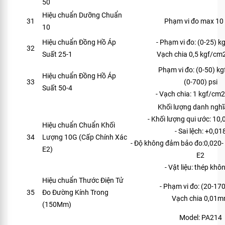
50
Hiệu chuẩn Dưỡng Chuẩn
31
Phạm vi đo max 1
10
Hiệu chuẩn Đồng Hồ Áp
- Phạm vi đo: (0-25) 
32
Suất 25-1
Vạch chia 0,5 kgf/cm2
Phạm vi đo: (0-50) k
Hiệu chuẩn Đồng Hồ Áp
33
(0-700) psi
Suất 50-4
- Vạch chia: 1 kgf/cm2
Khối lượng danh nghĩ
- Khối lượng qui ước: 10
Hiệu chuẩn Chuẩn Khối
- Sai lệch: +0,01
34
Lượng 10G (Cấp Chính Xác
- Độ không đảm bảo đo:0,020- 
E2)
E2
- Vật liệu: thép khôn
Hiệu chuẩn Thước Điện Tử
- Phạm vi đo: (20-17
35
Đo Đường Kính Trong
Vạch chia 0,01
(150Mm)
Model: PA214