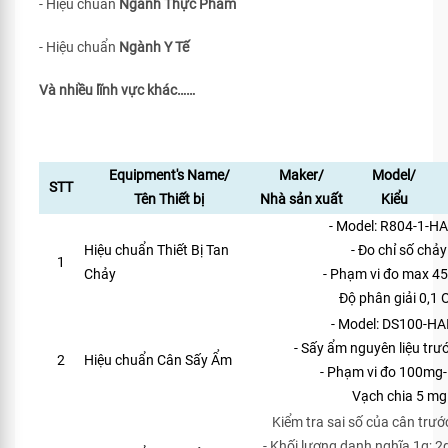
- Hiệu chuẩn
Ngành Thực Phẩm
- Hiệu chuẩn
Ngành Y Tế
Và nhiều lĩnh vực khác……
Equipment's Name/
Maker/
Model/
STT
Tên Thiết bị
Nhà sản xuất
Kiểu
- Model: R804-1-H
Hiệu chuẩn Thiết Bị Tan
- Đo chỉ số chảy
1
Chảy
- Phạm vi đo max 4
Độ phân giải 0,1 
- Model: DS100-HA
- Sấy ẩm nguyên liệu trướ
2
Hiệu chuẩn Cân Sấy Ẩm
- Phạm vi đo 100mg
Vạch chia 5 mg
Kiểm tra sai số của cân trướ
- Khối lượng danh nghĩa 1g; 2g