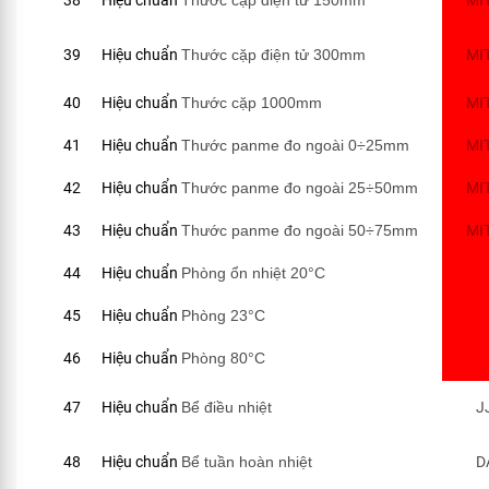
38
Hiệu chuẩn
Thước cặp điện tử 150mm
MI
39
Hiệu chuẩn
Thước cặp điện tử 300mm
MI
40
Hiệu chuẩn
Thước cặp 1000mm
MI
41
Hiệu chuẩn
Thước panme đo ngoài 0÷25mm
MI
42
Hiệu chuẩn
Thước panme đo ngoài 25÷50mm
MI
43
Hiệu chuẩn
Thước panme đo ngoài 50÷75mm
MI
44
Hiệu chuẩn
Phòng ổn nhiệt 20°C
45
Hiệu chuẩn
Phòng 23°C
46
Hiệu chuẩn
Phòng 80°C
47
Hiệu chuẩn
Bể điều nhiệt
J
48
Hiệu chuẩn
Bể tuần hoàn nhiệt
D