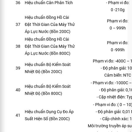
36
Hiệu chuẩn Cân Phân Tích
- Phạm vi đo:
0 -210g
Hiệu chuẩn Đồng Hồ Cài
Phạm vi đo:
37
Đặt Thời Gian Của Máy Thử
0 – 999h
Áp Lực Nước (Bồn 200C)
Hiệu chuẩn Đồng Hồ Cài
Phạm vi đo:
38
Đặt Thời Gian Của Máy Thử
0 -999h
Áp Lực Nước (Bồn 800C)
Phạm vi đo: -400C –
Hiệu chuẩn Bộ Kiểm Soát
39
- Độ phân giải: 1
Nhiệt Độ (Bồn 200C)
Cảm biến: NTC
- Phạm vi đo: -1000C 
Hiệu chuẩn Bộ Kiểm Soát
40
- Độ phân giải: 0,
Nhiệt Độ (Bồn 800C)
- Cặp nhiệt điện: Ty
- Phạm vi đo: ( 0 – 1
Hiệu chuẩn Dụng Cụ Đo Áp
- Độ phân giải: 0,0
41
Suất Hiện Số (Bồn 200C)
- Cấp chính xác: 1
Môi trường truyền áp su