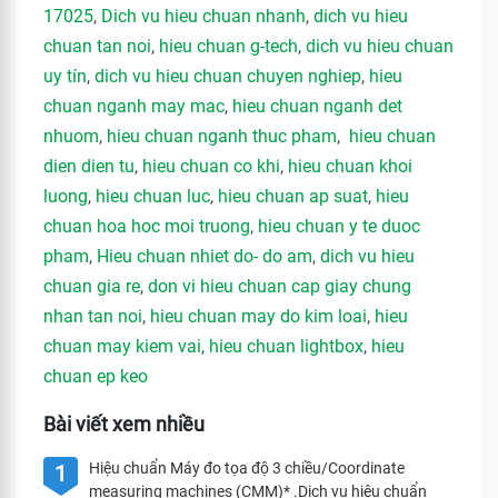
17025
,
Dich vu hieu chuan nhanh
,
dich vu hieu
chuan tan noi
,
hieu chuan g-tech
,
dich vu hieu chuan
uy tín
,
dich vu hieu chuan chuyen nghiep
,
hieu
chuan nganh may mac
,
hieu chuan nganh det
nhuom
,
hieu chuan nganh thuc pham
,
hieu chuan
dien dien tu
,
hieu chuan co khi
,
hieu chuan khoi
luong
,
hieu chuan luc
,
hieu chuan ap suat
,
hieu
chuan hoa hoc moi truong
,
hieu chuan y te duoc
pham
,
Hieu chuan nhiet do- do am
,
dich vu hieu
chuan gia re
,
don vi hieu chuan cap giay chung
nhan tan noi
,
hieu chuan may do kim loai
,
hieu
chuan may kiem vai
,
hieu chuan lightbox
,
hieu
chuan ep keo
Bài viết xem nhiều
Hiệu chuẩn Máy đo tọa độ 3 chiều/Coordinate
1
measuring machines (CMM)* .Dịch vụ hiệu chuẩn