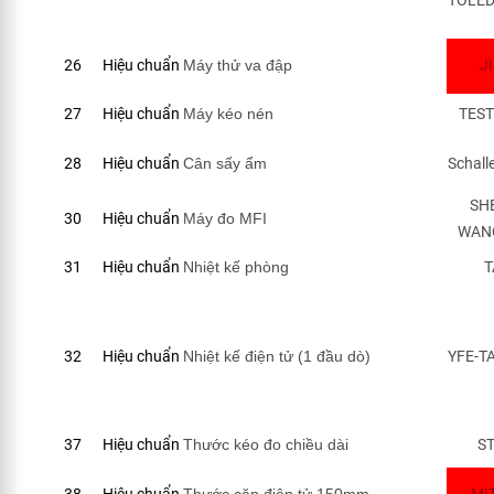
TOLE
26
Hiệu chuẩn
Máy thử va đập
J
27
Hiệu chuẩn
Máy kéo nén
TES
28
Hiệu chuẩn
Cân sấy ẩm
Schall
SH
30
Hiệu chuẩn
Máy đo MFI
WAN
31
Hiệu chuẩn
Nhiệt kế phòng
T
32
Hiệu chuẩn
Nhiệt kế điện tử (1 đầu dò)
YFE-T
37
Hiệu chuẩn
Thước kéo đo chiều dài
S