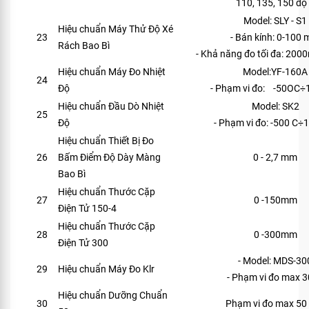
110, 135, 150 độ
Model: SLY - S1
Hiệu chuẩn Máy Thử Độ Xé
23
- Bán kính: 0-100
Rách Bao Bì
- Khả năng đo tối đa: 20
Hiệu chuẩn Máy Đo Nhiệt
Model:YF-160A
24
Độ
- Phạm vi đo: -50OC
Hiệu chuẩn Đầu Dò Nhiệt
Model: SK2
25
Độ
- Phạm vi đo: -500 C
Hiệu chuẩn Thiết Bị Đo
26
Bấm Điểm Độ Dày Màng
0 - 2,7 mm
Bao Bì
Hiệu chuẩn Thước Cặp
27
0 -150mm
Điện Tử 150-4
Hiệu chuẩn Thước Cặp
28
0 -300mm
Điện Tử 300
- Model: MDS-30
29
Hiệu chuẩn Máy Đo Klr
- Phạm vi đo max 
Hiệu chuẩn Dưỡng Chuẩn
30
Phạm vi đo max 5