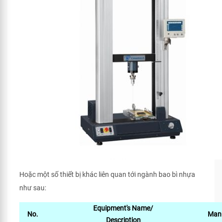
Hoặc một số thiết bị khác liên quan tới ngành bao bì nhựa
như sau:
Equipment's Name/
No.
Manu
Description