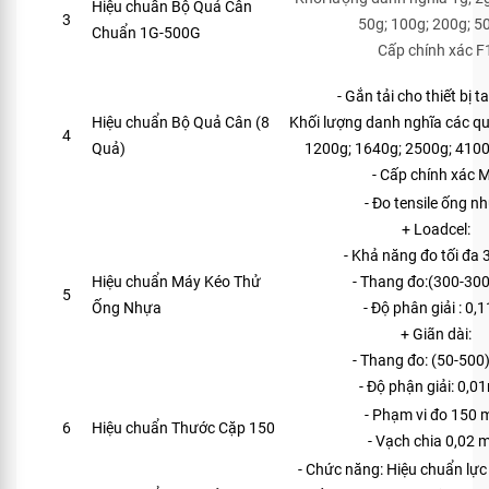
Hiệu chuẩn Bộ Quả Cân
3
50g; 100g; 200g; 5
Chuẩn 1G-500G
Cấp chính xác F
- Gắn tải cho thiết bị 
Hiệu chuẩn Bộ Quả Cân (8
Khối lượng danh nghĩa các q
4
Quả)
1200g; 1640g; 2500g; 4100g
- Cấp chính xác 
- Đo tensile ống n
+ Loadcel:
- Khả năng đo tối đa
Hiệu chuẩn Máy Kéo Thử
- Thang đo:(300-30
5
Ống Nhựa
- Độ phân giải : 0,
+ Giãn dài:
- Thang đo: (50-50
- Độ phận giải: 0,
- Phạm vi đo 150
6
Hiệu chuẩn Thước Cặp 150
- Vạch chia 0,02
- Chức năng: Hiệu chuẩn lực