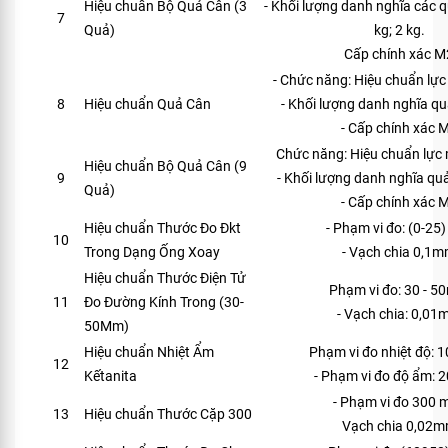
Hiệu chuẩn Bộ Quả Cân (3
- Khối lượng danh nghĩa các q
7
Quả)
kg; 2 kg.
Cấp chính xác M
- Chức năng: Hiệu chuẩn lực
8
Hiệu chuẩn Quả Cân
- Khối lượng danh nghĩa qu
- Cấp chính xác 
Chức năng: Hiệu chuẩn lực
Hiệu chuẩn Bộ Quả Cân (9
9
- Khối lượng danh nghĩa quả
Quả)
- Cấp chính xác 
Hiệu chuẩn Thước Đo Đkt
- Phạm vi đo: (0-25
10
Trong Dạng Ống Xoay
- Vạch chia 0,1
Hiệu chuẩn Thước Điện Tử
Phạm vi đo: 30 - 
11
Đo Đường Kính Trong (30-
- Vạch chia: 0,0
50Mm)
Hiệu chuẩn Nhiệt Ẩm
Phạm vi đo nhiệt độ: 
12
Kếtanita
- Phạm vi đo độ ẩm: 
- Phạm vi đo 300 
13
Hiệu chuẩn Thước Cặp 300
Vạch chia 0,02