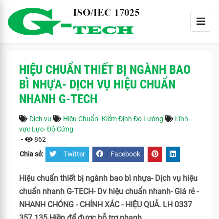
HIỆU CHUẨN THIẾT BỊ NGÀNH BAO
BÌ NHỰA- DỊCH VỤ HIỆU CHUẨN
NHANH G-TECH
Dịch vụ
Hiệu Chuẩn- Kiểm Định Đo Lường
Lĩnh
vực Lực- Độ Cứng
-
862
Chia sẻ:
|
Twitter
|
Facebook
Hiệu chuẩn thiết bị ngành bao bì nhựa- Dịch vụ hiệu
chuẩn nhanh G-TECH- Dv hiệu chuẩn nhanh- Giá rẻ -
NHANH CHÓNG - CHÍNH XÁC - HIỆU QUẢ. LH 0337
357 135 Hiền để được hỗ trợ nhanh