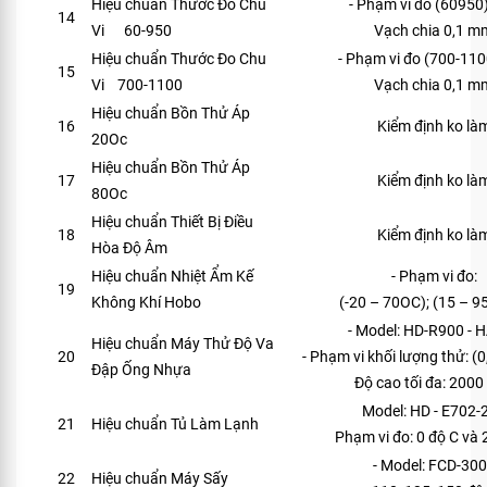
Hiệu chuẩn Thước Đo Chu
- Phạm vi đo (6095
14
Vi 60-950
Vạch chia 0,1 m
Hiệu chuẩn Thước Đo Chu
- Phạm vi đo (700-11
15
Vi 700-1100
Vạch chia 0,1 m
Hiệu chuẩn Bồn Thử Áp
16
Kiểm định ko là
20Oc
Hiệu chuẩn Bồn Thử Áp
17
Kiểm định ko là
80Oc
Hiệu chuẩn Thiết Bị Điều
18
Kiểm định ko là
Hòa Độ Âm
Hiệu chuẩn Nhiệt Ẩm Kế
- Phạm vi đo:
19
Không Khí Hobo
(-20 – 70OC); (15 – 9
- Model: HD-R900 - 
Hiệu chuẩn Máy Thử Độ Va
20
- Phạm vi khối lượng thử: (0
Đập Ống Nhựa
Độ cao tối đa: 200
Model: HD - E702-
21
Hiệu chuẩn Tủ Làm Lạnh
Phạm vi đo: 0 độ C và 
- Model: FCD-30
22
Hiệu chuẩn Máy Sấy