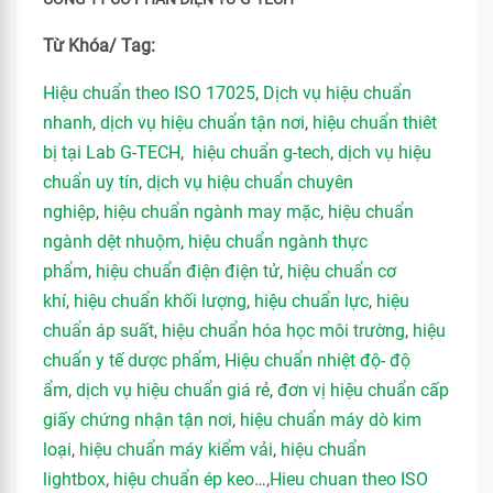
Từ Khóa/ Tag:
Hiệu chuẩn theo ISO 17025
,
Dịch vụ hiệu chuẩn
nhanh
,
dịch vụ hiệu chuẩn tận nơi
,
hiệu chuẩn thiêt
bị tại Lab G-TECH
,
hiệu chuẩn g-tech
,
dịch vụ hiệu
chuẩn uy tín
,
dịch vụ hiệu chuẩn chuyên
nghiệp
,
hiệu chuẩn ngành may mặc
,
hiệu chuẩn
ngành dệt nhuộm
,
hiệu chuẩn ngành thực
phẩm
,
hiệu chuẩn điện điện tử
,
hiệu chuẩn cơ
khí
,
hiệu chuẩn khối lượng
,
hiệu chuẩn lực
,
hiệu
chuẩn áp suất
,
hiệu chuẩn hóa học môi trường
,
hiệu
chuẩn y tế dược phẩm
,
Hiệu chuẩn nhiệt độ- độ
ẩm
,
dịch vụ hiệu chuẩn giá rẻ
,
đơn vị hiệu chuẩn cấp
giấy chứng nhận tận nơi
,
hiệu chuẩn máy dò kim
loại
,
hiệu chuẩn máy kiểm vải
,
hiệu chuẩn
lightbox
,
hiệu chuẩn ép keo
…,
Hieu chuan theo ISO