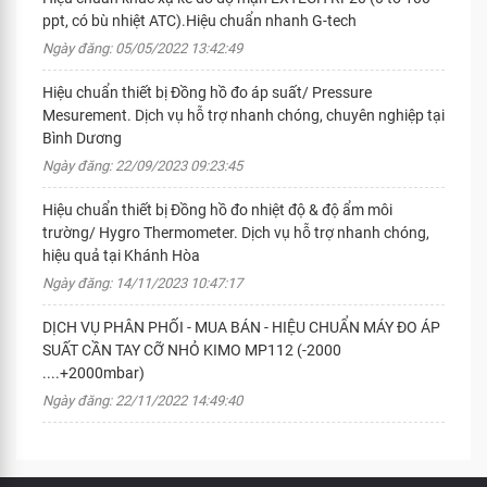
ppt, có bù nhiệt ATC).Hiệu chuẩn nhanh G-tech
Ngày đăng: 05/05/2022 13:42:49
Hiệu chuẩn thiết bị Đồng hồ đo áp suất/ Pressure
Mesurement. Dịch vụ hỗ trợ nhanh chóng, chuyên nghiệp tại
Bình Dương
Ngày đăng: 22/09/2023 09:23:45
Hiệu chuẩn thiết bị Đồng hồ đo nhiệt độ & độ ẩm môi
trường/ Hygro Thermometer. Dịch vụ hỗ trợ nhanh chóng,
hiệu quả tại Khánh Hòa
Ngày đăng: 14/11/2023 10:47:17
DỊCH VỤ PHÂN PHỐI - MUA BÁN - HIỆU CHUẨN MÁY ĐO ÁP
SUẤT CẦN TAY CỠ NHỎ KIMO MP112 (-2000
....+2000mbar)
Ngày đăng: 22/11/2022 14:49:40