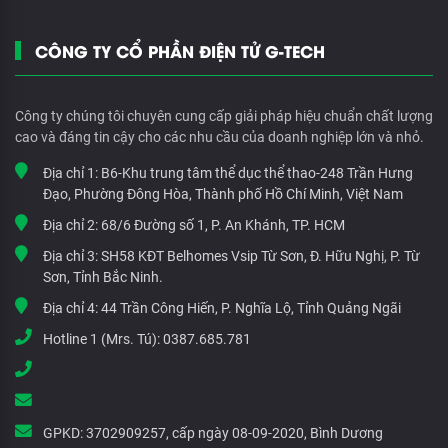
CÔNG TY CỔ PHẦN ĐIỆN TỬ G-TECH
Công ty chúng tôi chuyên cung cấp giải pháp hiệu chuẩn chất lượng
cao và đáng tin cậy cho các nhu cầu của doanh nghiệp lớn và nhỏ.
Địa chỉ 1:
B6-Khu trung tâm thể dục thể thao-248 Trần Hưng
Đạo, Phường Đông Hòa, Thành phố Hồ Chí Minh, Việt Nam
Địa chỉ 2:
68/6 Đường số 1, P. An Khánh, TP. HCM
Địa chỉ 3:
SH58 KĐT Belhomes Vsip Từ Sơn, Đ. Hữu Nghị, P. Từ
Sơn, Tỉnh Bắc Ninh.
Địa chỉ 4:
44 Trần Công Hiến, P. Nghĩa Lộ, Tỉnh Quảng Ngãi
Hotline 1 (Mrs. Tú):
0387.685.781
GPKD:
3702909257, cấp ngày 08-09-2020, Bình Dương