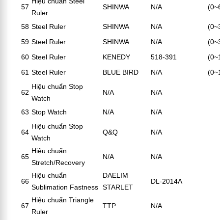
Hiệu chuẩn Steel
57
SHINWA
N/A
(0
Ruler
58
Steel Ruler
SHINWA
N/A
(0
59
Steel Ruler
SHINWA
N/A
(0
60
Steel Ruler
KENEDY
518-391
(0~
61
Steel Ruler
BLUE BIRD
N/A
(0~
Hiệu chuẩn Stop
62
N/A
N/A
Watch
63
Stop Watch
N/A
N/A
Hiệu chuẩn Stop
64
Q&Q
N/A
Watch
Hiệu chuẩn
65
N/A
N/A
Stretch/Recovery
Hiệu chuẩn
DAELIM
66
DL-2014A
Sublimation Fastness
STARLET
Hiệu chuẩn Triangle
67
TTP
N/A
Ruler