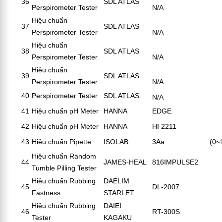
36
SDL ATLAS
Perspirometer Tester
N/A
Hiệu chuẩn
37
SDL ATLAS
Perspirometer Tester
N/A
Hiệu chuẩn
38
SDL ATLAS
Perspirometer Tester
N/A
Hiệu chuẩn
39
SDL ATLAS
Perspirometer Tester
N/A
40
Perspirometer Tester
SDL ATLAS
N/A
41
Hiệu chuẩn pH Meter
HANNA
EDGE
42
Hiệu chuẩn pH Meter
HANNA
HI 2211
43
Hiệu chuẩn Pipette
ISOLAB
3Aa
(0~
Hiệu chuẩn Random
44
JAMES-HEAL
816IMPULSE2
Tumble Pilling Tester
Hiệu chuẩn Rubbing
DAELIM
45
DL-2007
Fastness
STARLET
Hiệu chuẩn Rubbing
DAIEI
46
RT-300S
Tester
KAGAKU