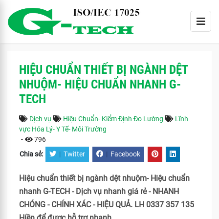
HIỆU CHUẨN THIẾT BỊ NGÀNH DỆT
NHUỘM- HIỆU CHUẨN NHANH G-
TECH
Dịch vụ
Hiệu Chuẩn- Kiểm Định Đo Lường
Lĩnh
vực Hóa Lý- Y Tế- Môi Trường
-
796
Chia sẻ:
|
Twitter
|
Facebook
Hiệu chuẩn thiết bị ngành dệt nhuộm- Hiệu chuẩn
nhanh G-TECH - Dịch vụ nhanh giá rẻ - NHANH
CHÓNG - CHÍNH XÁC - HIỆU QUẢ. LH 0337 357 135
Hiền để được hỗ trợ nhanh