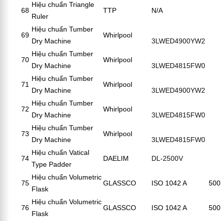
Hiệu chuẩn Triangle
68
TTP
N/A
Ruler
Hiệu chuẩn Tumber
69
Whirlpool
Dry Machine
3LWED4900YW2
Hiệu chuẩn Tumber
70
Whirlpool
Dry Machine
3LWED4815FW0
Hiệu chuẩn Tumber
71
Whirlpool
Dry Machine
3LWED4900YW2
Hiệu chuẩn Tumber
72
Whirlpool
Dry Machine
3LWED4815FW0
Hiệu chuẩn Tumber
73
Whirlpool
Dry Machine
3LWED4815FW0
Hiệu chuẩn Vatical
74
DAELIM
DL-2500V
Type Padder
Hiệu chuẩn Volumetric
75
GLASSCO
ISO 1042 A
500
Flask
Hiệu chuẩn Volumetric
76
GLASSCO
ISO 1042 A
500
Flask