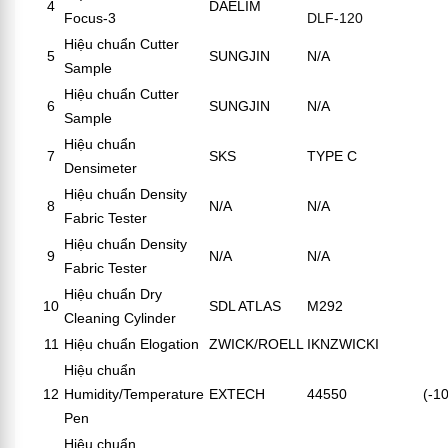
4
DAELIM
Focus-3
DLF-120
Hiệu chuẩn Cutter
5
SUNGJIN
N/A
Sample
Hiệu chuẩn Cutter
6
SUNGJIN
N/A
Sample
Hiệu chuẩn
7
SKS
TYPE C
Densimeter
Hiệu chuẩn Density
8
N/A
N/A
Fabric Tester
Hiệu chuẩn Density
9
N/A
N/A
Fabric Tester
Hiệu chuẩn Dry
10
SDL ATLAS
M292
Cleaning Cylinder
11
Hiệu chuẩn Elogation
ZWICK/ROELL
IKNZWICKI
Hiệu chuẩn
12
Humidity/Temperature
EXTECH
44550
(-1
Pen
Hiệu chuẩn