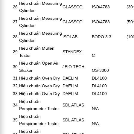
Hiệu chuẩn Measuring
26
GLASSCO
ISO/4788
(30
Cylinder
Hiệu chuẩn Measuring
27
GLASSCO
ISO/4788
(50
Cylinder
Hiệu chuẩn Measuring
28
ISOLAB
BORO 3.3
(10
Cylinder
Hiệu chuẩn Mullen
29
STANDEX
Tester
C
Hiệu chuẩn Open Air
30
JEIO TECH
Shaker
OS-3000
31
Hiệu chuẩn Oven Dry
DAELIM
DL4100
32
Hiệu chuẩn Oven Dry
DAELIM
DL4100
33
Hiệu chuẩn Oven Dry
DAELIM
DL4100
Hiệu chuẩn
34
SDL ATLAS
Perspirometer Tester
N/A
Hiệu chuẩn
35
SDL ATLAS
Perspirometer Tester
N/A
Hiệu chuẩn