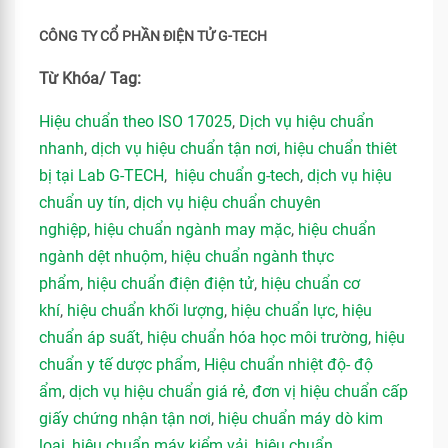
CÔNG TY CỔ PHẦN ĐIỆN TỬ G-TECH
Từ Khóa/ Tag:
Hiệu chuẩn theo ISO 17025
,
Dịch vụ hiệu chuẩn
nhanh
,
dịch vụ hiệu chuẩn tận nơi
,
hiệu chuẩn thiêt
bị tại Lab G-TECH
,
hiệu chuẩn g-tech
,
dịch vụ hiệu
chuẩn uy tín
,
dịch vụ hiệu chuẩn chuyên
nghiệp
,
hiệu chuẩn ngành may mặc
,
hiệu chuẩn
ngành dệt nhuộm
,
hiệu chuẩn ngành thực
phẩm
,
hiệu chuẩn điện điện tử
,
hiệu chuẩn cơ
khí
,
hiệu chuẩn khối lượng
,
hiệu chuẩn lực
,
hiệu
chuẩn áp suất
,
hiệu chuẩn hóa học môi trường
,
hiệu
chuẩn y tế dược phẩm
,
Hiệu chuẩn nhiệt độ- độ
ẩm
,
dịch vụ hiệu chuẩn giá rẻ
,
đơn vị hiệu chuẩn cấp
giấy chứng nhận tận nơi
,
hiệu chuẩn máy dò kim
loại
,
hiệu chuẩn máy kiểm vải
,
hiệu chuẩn