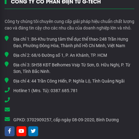
CÔNG TY CỔ PHẦN ĐIỆN TỬ G-TECH
Công ty chúng tôi chuyên cung cấp giải pháp hiệu chuẩn chất lượng
cao và đáng tin cậy cho các nhu cầu của doanh nghiệp lớn và nhỏ.
Địa chỉ 1:
B6-Khu trung tâm thể dục thể thao-248 Trần Hưng
Đạo, Phường Đông Hòa, Thành phố Hồ Chí Minh, Việt Nam
Địa chỉ 2:
68/6 Đường số 1, P. An Khánh, TP. HCM
Địa chỉ 3:
SH58 KĐT Belhomes Vsip Từ Sơn, Đ. Hữu Nghị, P. Từ
Sơn, Tỉnh Bắc Ninh.
Địa chỉ 4:
44 Trần Công Hiến, P. Nghĩa Lộ, Tỉnh Quảng Ngãi
Hotline 1 (Mrs. Tú):
0387.685.781
GPKD:
3702909257, cấp ngày 08-09-2020, Bình Dương