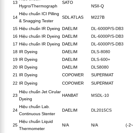
13
SATO
Hygro/Thermograph
NSII-Q
Hiệu chuẩn ICI Pilling
14
SDL ATLAS
M227B
& Snagging Tester
15
Hiệu chuẩn IR Dyeing
DAELIM
DL-6000P/S-DB3
16
Hiệu chuẩn IR Dyeing
DAELIM
DL-6000P/S-DB3
17
Hiệu chuẩn IR Dyeing
DAELIM
DL-6000P/S-DB3
18
IR Dyeing
DAELIM
DLS-8080
19
IR Dyeing
DAELIM
DLS-600+
20
IR Dyeing
DAELIM
DLS8080
21
IR Dyeing
COPOWER
SUPERMAT
22
IR Dyeing
COPOWER
SUPERMAT
Hiệu chuẩn Jet Cirular
23
HANBAT
MSDL-10
Dyeing
Hiệu chuẩn Lab.
24
DAELIM
DL2015CS
Continuous Stenter
Hiệu chuẩn Liquid
25
N/A
N/A
(-2
Thermometer