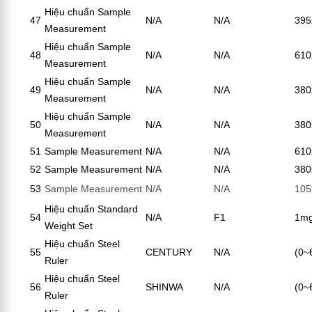
Hiệu chuẩn Sample
47
N/A
N/A
395
Measurement
Hiệu chuẩn Sample
48
N/A
N/A
610
Measurement
Hiệu chuẩn Sample
49
N/A
N/A
380
Measurement
Hiệu chuẩn Sample
50
N/A
N/A
380
Measurement
51
Sample Measurement
N/A
N/A
610
52
Sample Measurement
N/A
N/A
380
53
Sample Measurement
N/A
N/A
105
Hiệu chuẩn Standard
54
N/A
F1
1m
Weight Set
Hiệu chuẩn Steel
55
CENTURY
N/A
(0
Ruler
Hiệu chuẩn Steel
56
SHINWA
N/A
(0
Ruler