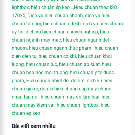
lightbox
,
hiệu chuẩn ép keo
…,
Hieu chuan theo ISO
17025
,
Dich vu hieu chuan nhanh
,
dich vu hieu
chuan tan noi
,
hieu chuan g-tech
,
dich vu hieu chuan
uy tín
,
dich vu hieu chuan chuyen nghiep
,
hieu
chuan nganh may mac
,
hieu chuan nganh det
nhuom
,
hieu chuan nganh thuc pham
,
hieu chuan
dien dien tu
,
hieu chuan co khi
,
hieu chuan khoi
luong
,
hieu chuan luc
,
hieu chuan ap suat
,
hieu
chuan hoa hoc moi truong
,
hieu chuan y te duoc
pham
,
Hieu chuan nhiet do- do am
,
dich vu hieu
chuan gia re
,
don vi hieu chuan cap giay chung
nhan tan noi
,
hieu chuan may do kim loai
,
hieu
chuan may kiem vai
,
hieu chuan lightbox
,
hieu
chuan ep keo
Bài viết xem nhiều