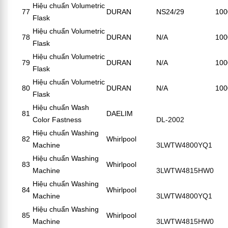
Hiệu chuẩn Volumetric
77
DURAN
NS24/29
100
Flask
Hiệu chuẩn Volumetric
78
DURAN
N/A
100
Flask
Hiệu chuẩn Volumetric
79
DURAN
N/A
100
Flask
Hiệu chuẩn Volumetric
80
DURAN
N/A
100
Flask
Hiệu chuẩn Wash
81
DAELIM
Color Fastness
DL-2002
Hiệu chuẩn Washing
82
Whirlpool
Machine
3LWTW4800YQ1
Hiệu chuẩn Washing
83
Whirlpool
Machine
3LWTW4815HW0
Hiệu chuẩn Washing
84
Whirlpool
Machine
3LWTW4800YQ1
Hiệu chuẩn Washing
85
Whirlpool
Machine
3LWTW4815HW0