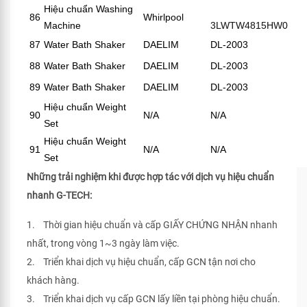
Hiệu chuẩn Washing
86
Whirlpool
Machine
3LWTW4815HW0
87
Water Bath Shaker
DAELIM
DL-2003
88
Water Bath Shaker
DAELIM
DL-2003
89
Water Bath Shaker
DAELIM
DL-2003
Hiệu chuẩn Weight
90
N/A
N/A
Set
Hiệu chuẩn Weight
91
N/A
N/A
Set
Những trải nghiệm khi được hợp tác với dịch vụ hiệu chuẩn
nhanh G-TECH:
1. Thời gian hiệu chuẩn và cấp GIẤY CHỨNG NHẬN nhanh
nhất, trong vòng 1~3 ngày làm việc.
2. Triển khai dịch vụ hiệu chuẩn, cấp GCN tận nơi cho
khách hàng.
3. Triển khai dịch vụ cấp GCN lấy liền tại phòng hiệu chuẩn.