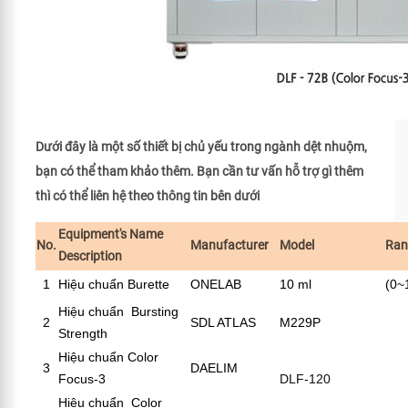
Dưới đây là một số thiết bị chủ yếu trong ngành dệt nhuộm,
bạn có thể tham khảo thêm. Bạn cần tư vấn hỗ trợ gì thêm
thì có thể liên hệ theo thông tin bên dưới
Equipment's Name
No.
Manufacturer
Model
Ran
Description
1
Hiệu chuẩn Burette
ONELAB
10 ml
(0~
Hiệu chuẩn Bursting
2
SDL ATLAS
M229P
Strength
Hiệu chuẩn Color
3
DAELIM
Focus-3
DLF-120
Hiệu chuẩn Color