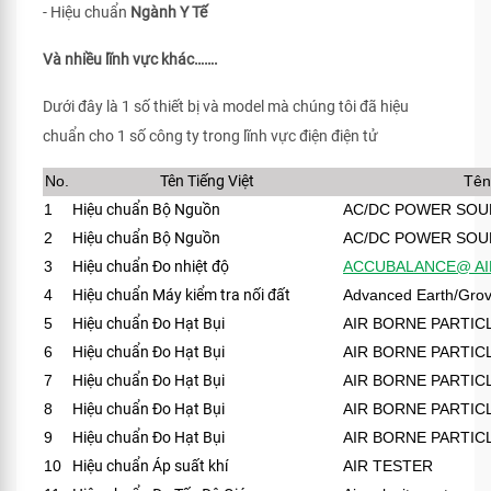
- Hiệu chuẩn
Ngành Y Tế
Và nhiều lĩnh vực khác…….
Dưới đây là 1 số thiết bị và model mà chúng tôi đã hiệu
chuẩn cho 1 số công ty trong lĩnh vực điện điện tử
No.
Tên Tiếng Việt
Tên
1
Hiệu chuẩn Bộ Nguồn
AC/DC POWER SOU
2
Hiệu chuẩn Bộ Nguồn
AC/DC POWER SOU
3
Hiệu chuẩn Đo nhiệt độ
ACCUBALANCE@ AI
4
Hiệu chuẩn Máy kiểm tra nối đất
Advanced Earth/Grov
5
Hiệu chuẩn Đo Hạt Bụi
AIR BORNE PARTI
6
Hiệu chuẩn Đo Hạt Bụi
AIR BORNE PARTI
7
Hiệu chuẩn Đo Hạt Bụi
AIR BORNE PARTI
8
Hiệu chuẩn Đo Hạt Bụi
AIR BORNE PARTI
9
Hiệu chuẩn Đo Hạt Bụi
AIR BORNE PARTI
10
Hiệu chuẩn Áp suất khí
AIR TESTER