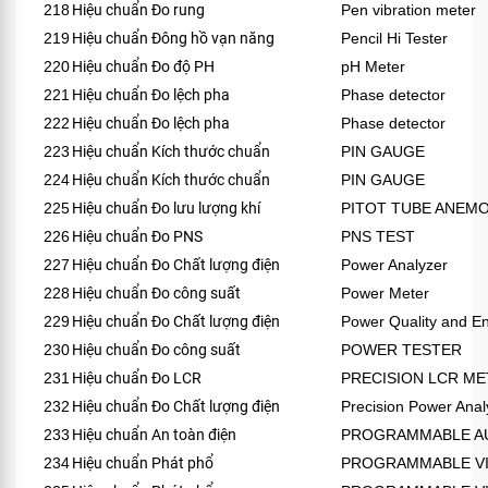
218
Hiệu chuẩn Đo rung
Pen vibration meter
219
Hiệu chuẩn Đông hồ vạn năng
Pencil Hi Tester
220
Hiệu chuẩn Đo độ PH
pH Meter
221
Hiệu chuẩn Đo lệch pha
Phase detector
222
Hiệu chuẩn Đo lệch pha
Phase detector
223
Hiệu chuẩn Kích thước chuẩn
PIN GAUGE
224
Hiệu chuẩn Kích thước chuẩn
PIN GAUGE
225
Hiệu chuẩn Đo lưu lượng khí
PITOT TUBE ANE
226
Hiệu chuẩn Đo PNS
PNS TEST
227
Hiệu chuẩn Đo Chất lượng điện
Power Analyzer
228
Hiệu chuẩn Đo công suất
Power Meter
229
Hiệu chuẩn Đo Chất lượng điện
Power Quality and E
230
Hiệu chuẩn Đo công suất
POWER TESTER
231
Hiệu chuẩn Đo LCR
PRECISION LCR M
232
Hiệu chuẩn Đo Chất lượng điện
Precision Power Anal
233
Hiệu chuẩn An toàn điện
PROGRAMMABLE AU
234
Hiệu chuẩn Phát phổ
PROGRAMMABLE VI