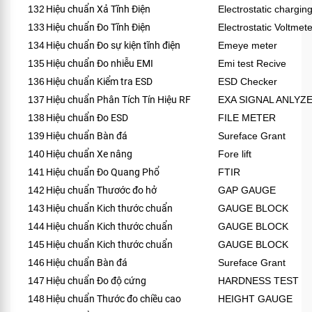
132
Hiệu chuẩn Xả Tĩnh Điện
Electrostatic chargin
133
Hiệu chuẩn Đo Tĩnh Điện
Electrostatic Voltmete
134
Hiệu chuẩn Đo sự kiện tĩnh điện
Emeye meter
135
Hiệu chuẩn Đo nhiễu EMI
Emi test Recive
136
Hiệu chuẩn Kiểm tra ESD
ESD Checker
137
Hiệu chuẩn Phân Tích Tín Hiệu RF
EXA SIGNAL ANLYZ
138
Hiệu chuẩn Đo ESD
FILE METER
139
Hiệu chuẩn Bàn đá
Sureface Grant
140
Hiệu chuẩn Xe nâng
Fore lift
141
Hiệu chuẩn Đo Quang Phổ
FTIR
142
Hiệu chuẩn Thươớc đo hở
GAP GAUGE
143
Hiệu chuẩn Kich thước chuẩn
GAUGE BLOCK
144
Hiệu chuẩn Kich thước chuẩn
GAUGE BLOCK
145
Hiệu chuẩn Kich thước chuẩn
GAUGE BLOCK
146
Hiệu chuẩn Bàn đá
Sureface Grant
147
Hiệu chuẩn Đo độ cứng
HARDNESS TEST
148
Hiệu chuẩn Thước đo chiều cao
HEIGHT GAUGE