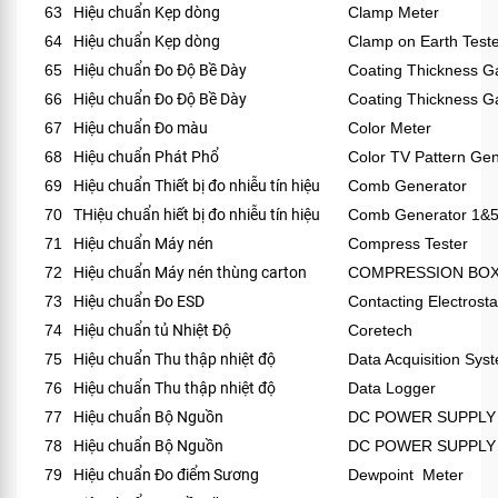
63
Hiệu chuẩn Kẹp dòng
Clamp Meter
64
Hiệu chuẩn Kẹp dòng
Clamp on Earth Test
65
Hiệu chuẩn Đo Độ Bề Dày
Coating Thickness 
66
Hiệu chuẩn Đo Độ Bề Dày
Coating Thickness 
67
Hiệu chuẩn Đo màu
Color Meter
68
Hiệu chuẩn Phát Phổ
Color TV Pattern Gen
69
Hiệu chuẩn Thiết bị đo nhiễu tín hiệu
Comb Generator
70
THiệu chuẩn hiết bị đo nhiễu tín hiệu
Comb Generator 1&
71
Hiệu chuẩn Máy nén
Compress Tester
72
Hiệu chuẩn Máy nén thùng carton
COMPRESSION BOX
73
Hiệu chuẩn Đo ESD
Contacting Electrosta
74
Hiệu chuẩn tủ Nhiệt Độ
Coretech
75
Hiệu chuẩn Thu thập nhiệt độ
Data Acquisition Sys
76
Hiệu chuẩn Thu thập nhiệt độ
Data Logger
77
Hiệu chuẩn Bộ Nguồn
DC POWER SUPPLY
78
Hiệu chuẩn Bộ Nguồn
DC POWER SUPPLY
79
Hiệu chuẩn Đo điểm Sương
Dewpoint Meter