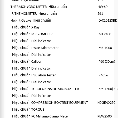
DMM
179
Hiệu chuẩn
THERMOHYGRO METER
HW-60
Hiệu chuẩn
IR THEMOMETER
561
Hiệu chuẩn
Height Gauge
ID-C1012XBD
Hiệu chuẩn
X-Ray
Hiệu chuẩn
MICROMETER
IMJ-2100
Hiệu chuẩn
Dial indicator
Hiệu chuẩn
Inside Micrometer
IMZ-1000
Hiệu chuẩn
Dial indicator
Hiệu chuẩn
Caliper
IP60 (30cm)
Hiệu chuẩn
Dial indicator
Hiệu chuẩn
Insulation Tester
IR4056
Hiệu chuẩn
Dial indicator
Hiệu chuẩn
TUBULAR INSIDE MICROMETER
IZM-1500( 13
Hiệu chuẩn
Dial indicator
Hiệu chuẩn
COMPRESSION BOX TEST EQUIPMENT
KDGE-C-250
Hiệu chuẩn
TORQUE
Hiệu chuẩn
PC Milliamp Clamp Meter
KEW2500