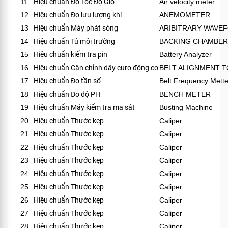
11
Hiệu chuẩn Đo Tốc Độ Gió
Air velocity meter
12
Hiệu chuẩn Đo lưu lượng khí
ANEMOMETER
13
Hiệu chuẩn Máy phát sóng
ARIBITRARY WAVE
14
Hiệu chuẩn Tủ môi trường
BACKING CHAMBER
15
Hiệu chuẩn kiểm tra pin
Battery Analyzer
16
Hiệu chuẩn Cân chỉnh dây curo động cơ
BELT ALIGNMENT 
17
Hiệu chuẩn Đo tần số
Belt Frequency Mette
18
Hiệu chuẩn Đo độ PH
BENCH METER
19
Hiệu chuẩn Máy kiểm tra ma sát
Busting Machine
20
Hiệu chuẩn Thước kẹp
Caliper
21
Hiệu chuẩn Thước kẹp
Caliper
22
Hiệu chuẩn Thước kẹp
Caliper
23
Hiệu chuẩn Thước kẹp
Caliper
24
Hiệu chuẩn Thước kẹp
Caliper
25
Hiệu chuẩn Thước kẹp
Caliper
26
Hiệu chuẩn Thước kẹp
Caliper
27
Hiệu chuẩn Thước kẹp
Caliper
28
Hiệu chuẩn Thước kẹp
Caliper