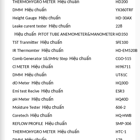
Hiệu chuẩn
THERMOHYGRO METER
HD200
Hiệu chuẩn
DMM
YX360TRF
Hiệu chuẩn
Height Gauge
HD-30AX
Hiệu chuẩn
Leake curent tester
228
Hiệu chuẩn
PITOT TUBE ANEMOMETER&MANOMETER
HD350
Hiệu chuẩn
TST Tranmitter
SFE100
Hiệu chuẩn
IR Thermomter
HD-EM520B
Hiệu chuẩn
Comb Generator 1&5MHz Step
CGO-515
Hiệu chuẩn
Cl METER
HI96711
Hiệu chuẩn
DMM
UT61C
Hiệu chuẩn
dO Meter
HQ30D
Hiệu chuẩn
Emi test Recive
ESR3
Hiệu chuẩn
pH Meter
HQ40D
Hiệu chuẩn
Moisture Tester
606-2
Hiệu chuẩn
Coretech
HQ-HWB
Hiệu chuẩn
REFLOW PROFILE
SMP-306
Hiệu chuẩn
THERMOHYGRO METER
HTC-1
Hiệu chuẩn