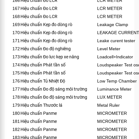
166
Hiệu chuẩn Đo LCR
LCR METER
167
Hiệu chuẩn Đo LCR
LCR METER
168
Hiệu chuẩn Đo LCR
LCR METER
169
Hiệu chuẩn Kẹp đo dòng rò
Leakage Clamp
170
Hiệu chuẩn Kẹp đo dòng rò
LEAKAGE CURRENT
171
Hiệu chuẩn Kẹp đo dòng rò
Leake curent tester
172
Hiệu chuẩn Đo độ nghiêng
Level Meter
173
Hiệu chuẩn Đo lưc kẹp xe nâng
Loadcell+Indicator
174
Hiệu chuẩn Phát tần số
Loudspeaker Test osci
175
Hiệu chuẩn Phát tần số
Loudspeaker Test osci
176
Hiệu chuẩn Tủ Nhiệt Độ
Low Temp Chamber
177
Hiệu chuẩn Đo độ sáng môi trường
Luminance Meter
178
Hiệu chuẩn Đo độ sáng môi trường
LUX METER
179
Hiệu chuẩn Thươớc lá
Metal Ruler
180
Hiệu chuẩn Panme
MICROMETER
181
Hiệu chuẩn Panme
MICROMETER
182
Hiệu chuẩn Panme
MICROMETER
183
Hiệu chuẩn Panme
MICROMETER