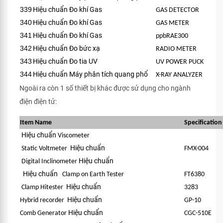
339
Hiệu chuẩn Đo khí Gas
GAS DETECTOR
340
Hiệu chuẩn Đo khí Gas
GAS METER
341
Hiệu chuẩn Đo khí Gas
ppbRAE300
342
Hiệu chuẩn Đo bức xạ
RADIO METER
343
Hiệu chuẩn Đo tia UV
UV POWER PUCK
344
Hiệu chuẩn Máy phân tích quang phổ
X-RAY ANALYZER
Ngoài ra còn 1 số thiết bị khác được sử dụng cho ngành
điện điện tử:
Item Name
Specification
Hiệu chuẩn
Viscometer
Hiệu chuẩn
Static Voltmeter
FMX-004
Hiệu chuẩn
Digital Inclinometer
Hiệu chuẩn
Clamp on Earth Tester
FT6380
Hiệu chuẩn
Clamp Hitester
3283
Hiệu chuẩn
Hybrid recorder
GP-10
Hiệu chuẩn
Comb Generator
CGC-510E