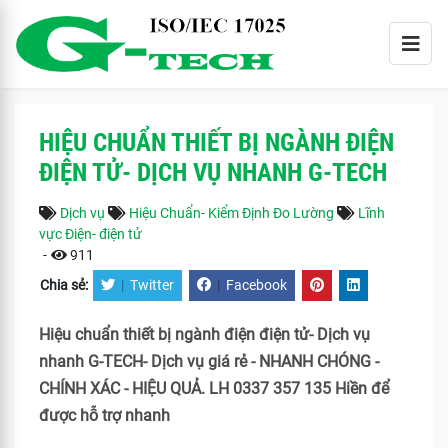
HIỆU CHUẨN THIẾT BỊ NGÀNH ĐIỆN
ĐIỆN TỬ- DỊCH VỤ NHANH G-TECH
Dịch vụ
Hiệu Chuẩn- Kiểm Định Đo Lường
Lĩnh
vực Điện- điện tử
-
911
Chia sẻ:
|
Twitter
|
Facebook
Hiệu chuẩn thiết bị ngành điện điện tử- Dịch vụ
nhanh G-TECH- Dịch vụ giá rẻ - NHANH CHÓNG -
CHÍNH XÁC - HIỆU QUẢ. LH 0337 357 135 Hiền để
được hỗ trợ nhanh