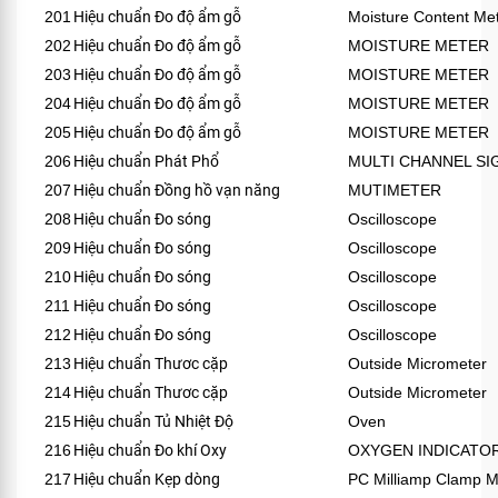
201
Hiệu chuẩn Đo độ ẩm gỗ
Moisture Content Me
202
Hiệu chuẩn Đo độ ẩm gỗ
MOISTURE METER
203
Hiệu chuẩn Đo độ ẩm gỗ
MOISTURE METER
204
Hiệu chuẩn Đo độ ẩm gỗ
MOISTURE METER
205
Hiệu chuẩn Đo độ ẩm gỗ
MOISTURE METER
206
Hiệu chuẩn Phát Phổ
MULTI CHANNEL S
207
Hiệu chuẩn Đồng hồ vạn năng
MUTIMETER
208
Hiệu chuẩn Đo sóng
Oscilloscope
209
Hiệu chuẩn Đo sóng
Oscilloscope
210
Hiệu chuẩn Đo sóng
Oscilloscope
211
Hiệu chuẩn Đo sóng
Oscilloscope
212
Hiệu chuẩn Đo sóng
Oscilloscope
213
Hiệu chuẩn Thươc cặp
Outside Micrometer
214
Hiệu chuẩn Thươc cặp
Outside Micrometer
215
Hiệu chuẩn Tủ Nhiệt Độ
Oven
216
Hiệu chuẩn Đo khí Oxy
OXYGEN INDICATO
217
Hiệu chuẩn Kẹp dòng
PC Milliamp Clamp M