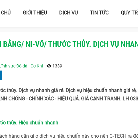
 CHỦ
GIỚI THIỆU
DỊCH VỤ
TIN TỨC
QUY TR
 BẰNG/ NI-VÔ/ THƯỚC THỦY. DỊCH VỤ NHA
Lĩnh vực Độ dài- Cơ Khí
-
1339
c thủy. Dịch vụ nhanh giá rẻ. Dịch vụ hiệu chuẩn nhanh giá rẻ,
ANH CHÓNG - CHÍNH XÁC - HIỆU QUẢ. GIÁ CẠNH TRANH. LH 03
ước thủy. Hiệu chuẩn nhanh
h hàng cần gì ở dịch vụ hiệu chuẩn này cho nên G-TECH ra đờ