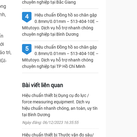
chuyên nghiệp tại Bắc Giang
ong
nh,
Hiệu chuẩn Đồng hồ so chân gập
4
0.8mm/0.01mm – 513-404-10E –
Mitutoyo. Dịch vụ hỗ trợ nhanh chóng
chuyên nghiệp tại Bình Dương
ấn
ới
Hiệu chuẩn Đồng hồ so chân gập
5
o trì,
0.8mm/0.01mm – 513-404-10E –
Mitutoyo. Dịch vụ hỗ trợ nhanh chóng
GI-
chuyên nghiệp tại TP Hồ Chí Minh
Bài viết liên quan
Hiệu chuẩn thiết bị Dụng cụ đo lực /
force measuring equipment. Dịch vụ
hiệu chuẩn nhanh chóng, an toàn, uy tín
tại Bình Dương
Ngày đăng: 06/12/2023 16:35:55
Hiệu chuẩn thiết bị Thước vặn đo sâu/