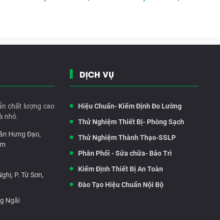
DỊCH VỤ
ẩn chất lượng cao
Hiệu Chuẩn- Kiểm Định Đo Lường
à nhỏ.
Thử Nghiệm Thiết Bị- Phòng Sạch
rần Hưng Đạo,
Thử Nghiệm Thành Thạo-SSLP
am
Phân Phối - Sửa chữa- Bảo Trì
Kiểm Định Thiết Bị An Toàn
hị, P. Từ Sơn,
Đào Tạo Hiệu Chuẩn Nội Bộ
ng Ngãi