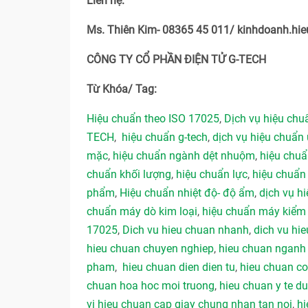
Liên hệ:
Ms. Thiên Kim- 08365 45 011/ kinhdoanh.h
CÔNG TY CỔ PHẦN ĐIỆN TỬ G-TECH
Từ Khóa/ Tag:
Hiệu chuẩn theo ISO 17025
,
Dịch vụ hiệu ch
TECH
,
hiệu chuẩn g-tech
,
dịch vụ hiệu chuẩn 
mặc
,
hiệu chuẩn ngành dệt nhuộm
,
hiệu chu
chuẩn khối lượng
,
hiệu chuẩn lực
,
hiệu chuẩn
phẩm
,
Hiệu chuẩn nhiệt độ- độ ẩm
,
dịch vụ hi
chuẩn máy dò kim loại
,
hiệu chuẩn máy kiểm 
17025
,
Dich vu hieu chuan nhanh
,
dich vu hie
hieu chuan chuyen nghiep
,
hieu chuan ngan
pham
,
hieu chuan dien dien tu
,
hieu chuan co
chuan hoa hoc moi truong
,
hieu chuan y te 
vi hieu chuan cap giay chung nhan tan noi
,
hi