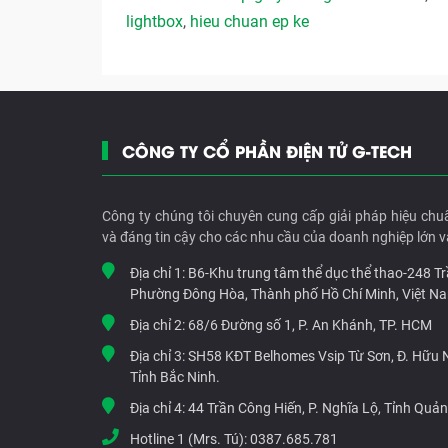
lightbox
,
hieu chuan ep ke
CÔNG TY CỔ PHẦN ĐIỆN TỬ G-TECH
Công ty chúng tôi chuyên cung cấp giải pháp hiệu chu
và đáng tin cậy cho các nhu cầu của doanh nghiệp lớn v
Địa chỉ 1:
B6-Khu trung tâm thể dục thể thao-248 T
Phường Đông Hòa, Thành phố Hồ Chí Minh, Việt N
Địa chỉ 2:
68/6 Đường số 1, P. An Khánh, TP. HCM
Địa chỉ 3:
SH58 KĐT Belhomes Vsip Từ Sơn, Đ. Hữu Ng
Tỉnh Bắc Ninh.
Địa chỉ 4:
44 Trần Công Hiến, P. Nghĩa Lộ, Tỉnh Quả
Hotline 1 (Mrs. Tú):
0387.685.781