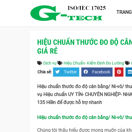
TRANG
HIỆU CHUẨN THƯỚC ĐO ĐỘ CÂN
GIÁ RẺ
Dịch vụ
Hiệu Chuẩn- Kiểm Định Đo Lường
Chia sẻ:
|
Twitter
|
Facebook
Hiệu chuẩn thước đo độ cân bằng/ Ni-vô/ thướ
vụ Hiệu chuẩn UY TÍN- CHUYÊN NGHIỆP- NH
135 Hiền để được hỗ trợ nhanh
Hiệu chuẩn thước đo độ cân bằng/ Ni-vô/ th
Chúng tôi thấu hiểu được mong muốn của khác