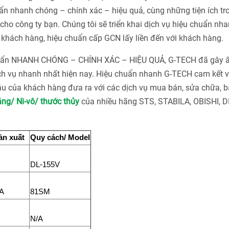
n nhanh chóng – chính xác – hiệu quả, cùng những tiện ích tr
ho công ty bạn. Chúng tôi sẽ triển khai dịch vụ hiệu chuẩn nha
khách hàng, hiệu chuẩn cấp GCN lấy liền đến với khách hàng.
chuẩn NHANH CHÓNG – CHÍNH XÁC – HIỆU QUẢ, G-TECH đã gây 
ch vụ nhanh nhất hiện nay. Hiệu chuẩn nhanh G-TECH cam kết v
u của khách hàng đưa ra với các dịch vụ mua bán, sửa chữa, bả
ng/ Ni-
vô/ thước thủy
của nhiều hãng STS, STABILA, OBISHI, DI
ản xuất
Quy cách/ Model
DL-155V
A
81SM
N/A