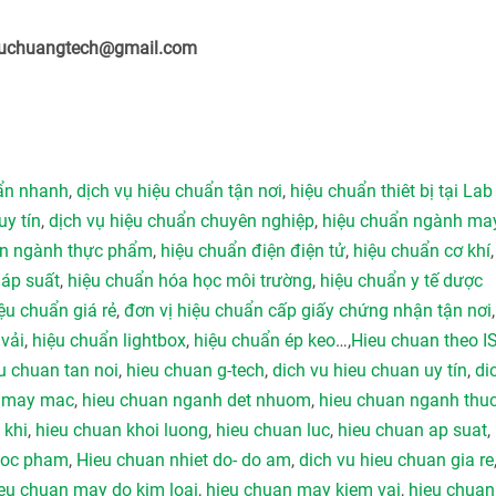
ieuchuangtech@gmail.com
uẩn nhanh
,
dịch vụ hiệu chuẩn tận nơi
,
hiệu chuẩn thiêt bị tại Lab
uy tín
,
dịch vụ hiệu chuẩn chuyên nghiệp
,
hiệu chuẩn ngành ma
ẩn ngành thực phẩm
,
hiệu chuẩn điện điện tử
,
hiệu chuẩn cơ khí
 áp suất
,
hiệu chuẩn hóa học môi trường
,
hiệu chuẩn y tế dược
ệu chuẩn giá rẻ
,
đơn vị hiệu chuẩn cấp giấy chứng nhận tận nơi
vải
,
hiệu chuẩn lightbox
,
hiệu chuẩn ép keo
…,
Hieu chuan theo I
u chuan tan noi
,
hieu chuan g-tech
,
dich vu hieu chuan uy tín
,
di
h may mac
,
hieu chuan nganh det nhuom
,
hieu chuan nganh thu
 khi
,
hieu chuan khoi luong
,
hieu chuan luc
,
hieu chuan ap suat
,
duoc pham
,
Hieu chuan nhiet do- do am
,
dich vu hieu chuan gia re
eu chuan may do kim loai
,
hieu chuan may kiem vai
,
hieu chuan