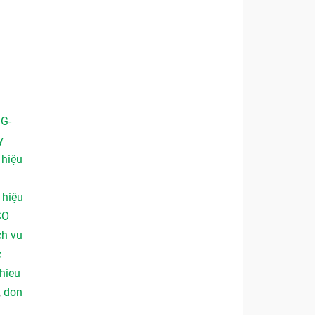
 G-
y
,
hiệu
,
hiệu
SO
ch vu
c
hieu
,
don