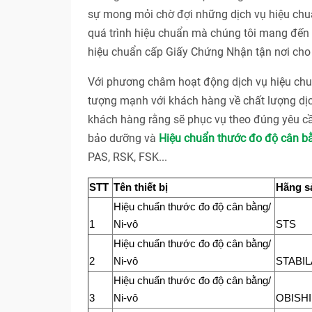
sự mong mỏi chờ đợi những dịch vụ hiệu chuẩ
quá trình hiệu chuẩn mà chúng tôi mang đến c
hiệu chuẩn cấp Giấy Chứng Nhận tận nơi cho 
Với phương châm hoạt động dịch vụ hiệu 
tượng mạnh với khách hàng về chất lượng dị
khách hàng rằng sẽ phục vụ theo đúng yêu cầ
bảo dưỡng và
Hiệu chuẩn thước đo độ cân bằ
PAS, RSK, FSK...
STT
Tên thiết bị
Hãng s
Hiệu chuẩn thước đo độ cân bằng/
1
Ni-vô
STS
Hiệu chuẩn thước đo độ cân bằng/
2
Ni-vô
STABIL
Hiệu chuẩn thước đo độ cân bằng/
3
Ni-vô
OBISHI