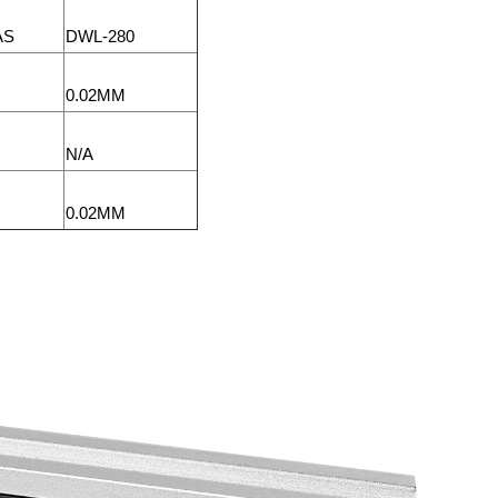
AS
DWL-280
0.02MM
N/A
0.02MM