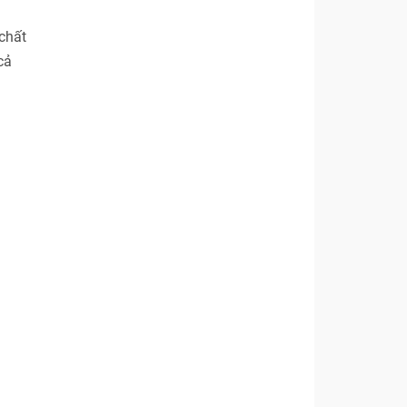
chất
cả