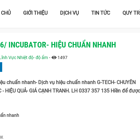
 CHỦ
GIỚI THIỆU
DỊCH VỤ
TIN TỨC
QUY TR
6/ INCUBATOR- HIỆU CHUẨN NHANH
Lĩnh Vực Nhiệt độ- độ ẩm
-
1497
iệu chuẩn nhanh- Dịch vụ hiệu chuẩn nhanh G-TECH- CHUYÊN
- HIỆU QUẢ- GIÁ CẠNH TRANH. LH 0337 357 135 Hiền để được
uẩn nhanh
W.