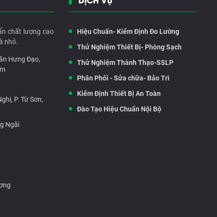
ẩn chất lượng cao
Hiệu Chuẩn- Kiểm Định Đo Lường
à nhỏ.
Thử Nghiệm Thiết Bị- Phòng Sạch
rần Hưng Đạo,
Thử Nghiệm Thành Thạo-SSLP
am
Phân Phối - Sửa chữa- Bảo Trì
Kiểm Định Thiết Bị An Toàn
hị, P. Từ Sơn,
Đào Tạo Hiệu Chuẩn Nội Bộ
ng Ngãi
ương