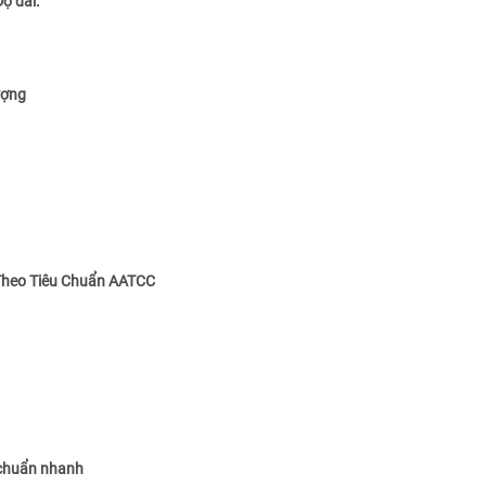
Độ dài.
ượng
Theo Tiêu Chuẩn
AATCC