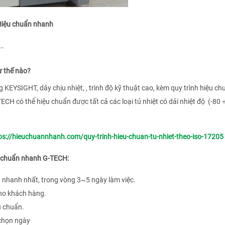
ệu chuẩn nhanh
ế…
 thế nào?
EYSIGHT, dây chịu nhiệt, , trình độ kỹ thuật cao, kèm quy trình hiệu ch
TECH có thể hiệu chuẩn được tất cả các loại tủ nhiệt có dải nhiệt độ (-80 
ps://hieuchuannhanh.com/quy-trinh-hieu-chuan-tu-nhiet-theo-iso-17205
ệu chuẩn nhanh G-TECH:
nhanh nhất, trong vòng 3~5 ngày làm việc.
cho khách hàng.
u chuẩn.
 chọn ngày