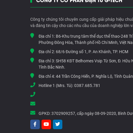
Công ty chúng tôi chuyên cung cấp giải pháp hiệu chu
và đáng tin cậy cho các nhu cầu của doanh nghiệp lớn v
Địa chỉ 1:
B6-Khu trung tâm thể dục thể thao-248 T
Phường Đông Hòa, Thành phố Hồ Chí Minh, Việt N
Địa chỉ 2:
68/6 Đường số 1, P. An Khánh, TP. HCM
Địa chỉ 3:
SH58 KĐT Belhomes Vsip Từ Sơn, Đ. Hữu Ng
Tỉnh Bắc Ninh.
Địa chỉ 4:
44 Trần Công Hiến, P. Nghĩa Lộ, Tỉnh Quả
Hotline 1 (Mrs. Tú):
0387.685.781
GPKD:
3702909257, cấp ngày 08-09-2020, Bình D