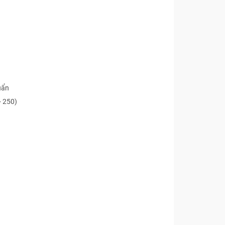
uẩn
÷ 250)