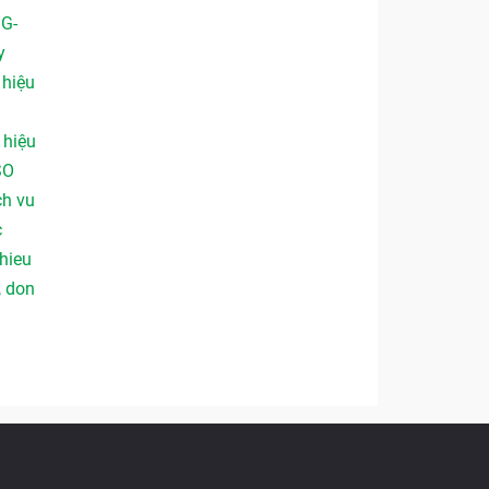
 G-
y
,
hiệu
,
hiệu
SO
ch vu
c
hieu
,
don