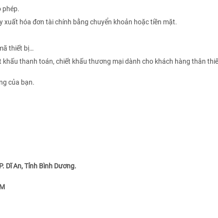
o phép.
y xuất hóa đơn tài chính bằng chuyển khoản hoặc tiền mặt.
mã thiết bị…
ết khấu thanh toán, chiết khấu thương mại dành cho khách hàng thân thi
êng của bạn.
. Dĩ An, Tỉnh Bình Dương.
CM