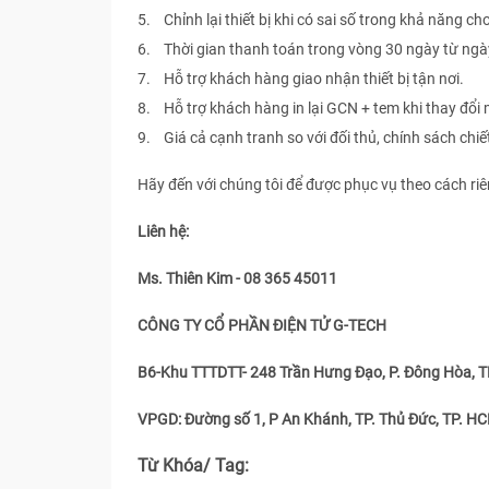
5. Chỉnh lại thiết bị khi có sai số trong khả năng ch
6. Thời gian thanh toán trong vòng 30 ngày từ ngà
7. Hỗ trợ khách hàng giao nhận thiết bị tận nơi.
8. Hỗ trợ khách hàng in lại GCN + tem khi thay đổi 
9. Giá cả cạnh tranh so với đối thủ, chính sách chi
Hãy đến với chúng tôi để được phục vụ theo cách ri
Liên hệ:
Ms. Thiên Kim - 08 365 45011
CÔNG TY CỔ PHẦN ĐIỆN TỬ G-TECH
B6-Khu TTTDTT- 248 Trần Hưng Đạo, P. Đông Hòa, TP
VPGD: Đường số 1, P An Khánh, TP. Thủ Đức, TP. H
Từ Khóa/ Tag: