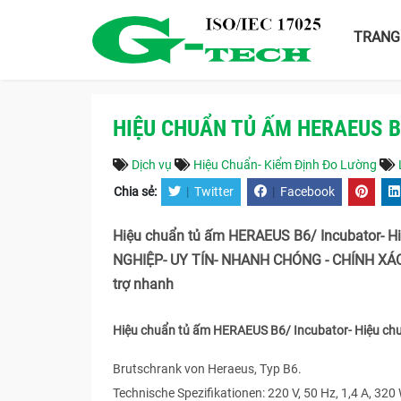
TRANG
HIỆU CHUẨN TỦ ẤM HERAEUS B
Dịch vụ
Hiệu Chuẩn- Kiểm Định Đo Lường
Chia sẻ:
|
Twitter
|
Facebook
Hiệu chuẩn tủ ấm HERAEUS B6/ Incubator- H
NGHIỆP- UY TÍN- NHANH CHÓNG - CHÍNH XÁC 
trợ nhanh
Hiệu chuẩn tủ ấm HERAEUS B6/ Incubator- Hiệu ch
Brutschrank von Heraeus, Typ B6.
Technische Spezifikationen: 220 V, 50 Hz, 1,4 A, 320 