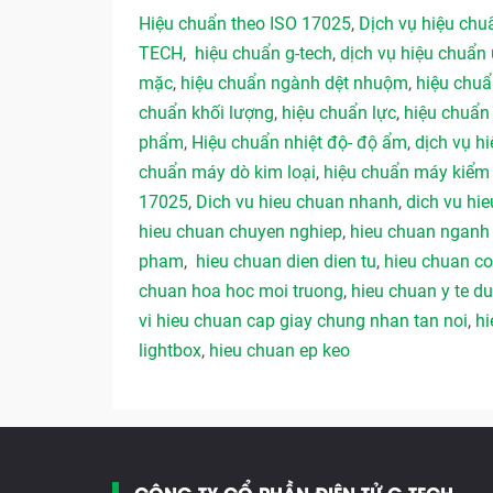
Hiệu chuẩn theo ISO 17025
,
Dịch vụ hiệu ch
TECH
,
hiệu chuẩn g-tech
,
dịch vụ hiệu chuẩn 
mặc
,
hiệu chuẩn ngành dệt nhuộm
,
hiệu chu
chuẩn khối lượng
,
hiệu chuẩn lực
,
hiệu chuẩn
phẩm
,
Hiệu chuẩn nhiệt độ- độ ẩm
,
dịch vụ hi
chuẩn máy dò kim loại
,
hiệu chuẩn máy kiểm 
17025
,
Dich vu hieu chuan nhanh
,
dich vu hie
hieu chuan chuyen nghiep
,
hieu chuan ngan
pham
,
hieu chuan dien dien tu
,
hieu chuan co
chuan hoa hoc moi truong
,
hieu chuan y te 
vi hieu chuan cap giay chung nhan tan noi
,
hi
lightbox
,
hieu chuan ep keo
CÔNG TY CỔ PHẦN ĐIỆN TỬ G-TECH