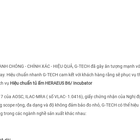
HANH CHÓNG - CHÍNH XÁC - HIỆU QUẢ, G-TECH đã gây ân tượng mạnh vớ
nay. Hiệu chuẩn nhanh G-TECH cam kết với khách hàng rằng sẽ phục vụ t
ch vụ
Hiệu chuẩn tủ ấm HERAEUS B6/ Incubator
17 của AOSC, ILAC-MRA ( số VLAC- 1.0416), giấy chứng nhận của Nghị đ
g scope rộng, đa dạng và độ không đảm bảo đo nhỏ, G-TECH có thể hiệu
ng trong các ngành nghề sản xuất khác nhau: