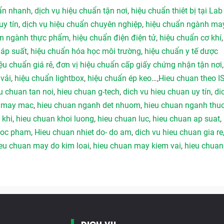
uẩn nhanh
,
dịch vụ hiệu chuẩn tận nơi
,
hiệu chuẩn thiêt bị tại Lab
uy tín
,
dịch vụ hiệu chuẩn chuyên nghiệp
,
hiệu chuẩn ngành ma
ẩn ngành thực phẩm
,
hiệu chuẩn điện điện tử
,
hiệu chuẩn cơ khí
 áp suất
,
hiệu chuẩn hóa học môi trường
,
hiệu chuẩn y tế dược
ệu chuẩn giá rẻ
,
đơn vị hiệu chuẩn cấp giấy chứng nhận tận nơi
vải
,
hiệu chuẩn lightbox
,
hiệu chuẩn ép keo
…,
Hieu chuan theo I
u chuan tan noi
,
hieu chuan g-tech
,
dich vu hieu chuan uy tín
,
di
h may mac
,
hieu chuan nganh det nhuom
,
hieu chuan nganh thu
 khi
,
hieu chuan khoi luong
,
hieu chuan luc
,
hieu chuan ap suat
,
duoc pham
,
Hieu chuan nhiet do- do am
,
dich vu hieu chuan gia re
eu chuan may do kim loai
,
hieu chuan may kiem vai
,
hieu chuan
DỊCH VỤ