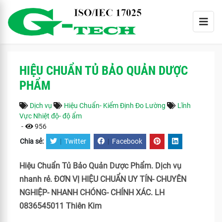
HIỆU CHUẨN TỦ BẢO QUẢN DƯỢC
PHẨM
Dịch vụ
Hiệu Chuẩn- Kiểm Định Đo Lường
Lĩnh
Vực Nhiệt độ- độ ẩm
-
956
Chia sẻ:
|
Twitter
|
Facebook
Hiệu Chuẩn Tủ Bảo Quản Dược Phẩm. Dịch vụ
nhanh rẻ. ĐƠN VỊ HIỆU CHUẨN UY TÍN- CHUYÊN
NGHIỆP- NHANH CHÓNG- CHÍNH XÁC. LH
0836545011 Thiên Kim