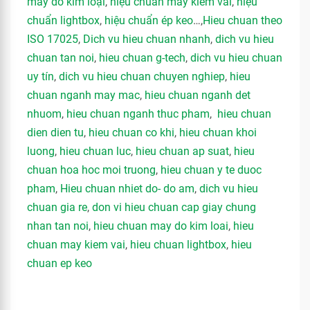
máy dò kim loại
,
hiệu chuẩn máy kiểm vải
,
hiệu
chuẩn lightbox
,
hiệu chuẩn ép keo
…,
Hieu chuan theo
ISO 17025
,
Dich vu hieu chuan nhanh
,
dich vu hieu
chuan tan noi
,
hieu chuan g-tech
,
dich vu hieu chuan
uy tín
,
dich vu hieu chuan chuyen nghiep
,
hieu
chuan nganh may mac
,
hieu chuan nganh det
nhuom
,
hieu chuan nganh thuc pham
,
hieu chuan
dien dien tu
,
hieu chuan co khi
,
hieu chuan khoi
luong
,
hieu chuan luc
,
hieu chuan ap suat
,
hieu
chuan hoa hoc moi truong
,
hieu chuan y te duoc
pham
,
Hieu chuan nhiet do- do am
,
dich vu hieu
chuan gia re
,
don vi hieu chuan cap giay chung
nhan tan noi
,
hieu chuan may do kim loai
,
hieu
chuan may kiem vai
,
hieu chuan lightbox
,
hieu
chuan ep keo