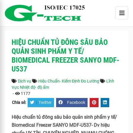
HIỆU CHUẨN TỦ ĐÔNG SÂU BẢO
QUẢN SINH PHẨM Y TẾ/
BIOMEDICAL FREEZER SANYO MDF-
U537
Dịch vụ
Hiệu Chuẩn- Kiểm Định Đo Lường
Lĩnh
Vực Nhiệt độ- độ ẩm
-
1177
Chia sẻ:
|
Twitter
|
Facebook
Hiệu chuẩn tủ đông sâu bảo quản sinh phẩm y tế/
Biomedical Freezer SANYO MDF-U537- Dv hiệu