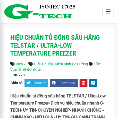
HIỆU CHUẨN TỦ ĐÔNG SÂU HÃNG
TELSTAR / ULTRA-LOW
TEMPERATURE PREEZER
Dịch vụ
Hiệu Chuẩn- Kiểm Định Đo Lường
Lĩnh
Vực Nhiệt độ- độ ẩm
-
998
Chia sẻ:
|
Twitter
|
Facebook
Hiệu chuẩn tủ đông sâu hãng TELSTAR / Ultra-Low
Temperature Preezer- Dịch vụ hiệu chuẩn nhanh G-
TECH- UY TÍN- CHUYÊN NGHIỆP- NHANH CHÓNG -
CHÍNH XÁC - HIỆU QUẢ.- UY TÍN- GIÁ CẠNH TRANH.