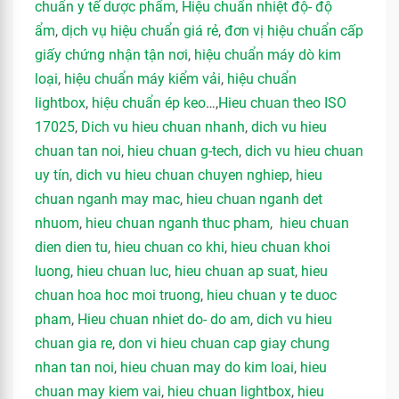
chuẩn y tế dược phẩm
,
Hiệu chuẩn nhiệt độ- độ
ẩm
,
dịch vụ hiệu chuẩn giá rẻ
,
đơn vị hiệu chuẩn cấp
giấy chứng nhận tận nơi
,
hiệu chuẩn máy dò kim
loại
,
hiệu chuẩn máy kiểm vải
,
hiệu chuẩn
lightbox
,
hiệu chuẩn ép keo
…,
Hieu chuan theo ISO
17025
,
Dich vu hieu chuan nhanh
,
dich vu hieu
chuan tan noi
,
hieu chuan g-tech
,
dich vu hieu chuan
uy tín
,
dich vu hieu chuan chuyen nghiep
,
hieu
chuan nganh may mac
,
hieu chuan nganh det
nhuom
,
hieu chuan nganh thuc pham
,
hieu chuan
dien dien tu
,
hieu chuan co khi
,
hieu chuan khoi
luong
,
hieu chuan luc
,
hieu chuan ap suat
,
hieu
chuan hoa hoc moi truong
,
hieu chuan y te duoc
pham
,
Hieu chuan nhiet do- do am
,
dich vu hieu
chuan gia re
,
don vi hieu chuan cap giay chung
nhan tan noi
,
hieu chuan may do kim loai
,
hieu
chuan may kiem vai
,
hieu chuan lightbox
,
hieu