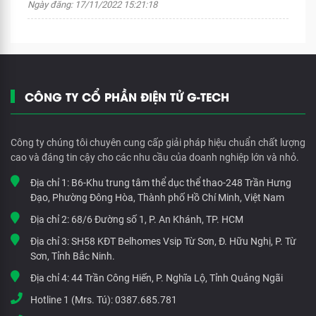
Ngày đăng: 17/11/2022 15:21:18
CÔNG TY CỔ PHẦN ĐIỆN TỬ G-TECH
Công ty chúng tôi chuyên cung cấp giải pháp hiệu chuẩn chất lượng
cao và đáng tin cậy cho các nhu cầu của doanh nghiệp lớn và nhỏ.
Địa chỉ 1:
B6-Khu trung tâm thể dục thể thao-248 Trần Hưng
Đạo, Phường Đông Hòa, Thành phố Hồ Chí Minh, Việt Nam
Địa chỉ 2:
68/6 Đường số 1, P. An Khánh, TP. HCM
Địa chỉ 3:
SH58 KĐT Belhomes Vsip Từ Sơn, Đ. Hữu Nghị, P. Từ
Sơn, Tỉnh Bắc Ninh.
Địa chỉ 4:
44 Trần Công Hiến, P. Nghĩa Lộ, Tỉnh Quảng Ngãi
Hotline 1 (Mrs. Tú):
0387.685.781