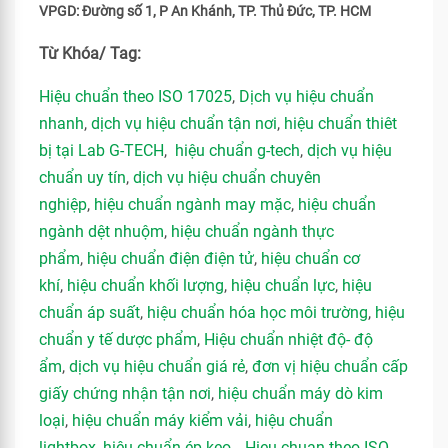
VPGD: Đường số 1, P An Khánh, TP. Thủ Đức, TP. HCM
Từ Khóa/ Tag:
Hiệu chuẩn theo ISO 17025
,
Dịch vụ hiệu chuẩn
nhanh
,
dịch vụ hiệu chuẩn tận nơi
,
hiệu chuẩn thiêt
bị tại Lab G-TECH
,
hiệu chuẩn g-tech
,
dịch vụ hiệu
chuẩn uy tín
,
dịch vụ hiệu chuẩn chuyên
nghiệp
,
hiệu chuẩn ngành may mặc
,
hiệu chuẩn
ngành dệt nhuộm
,
hiệu chuẩn ngành thực
phẩm
,
hiệu chuẩn điện điện tử
,
hiệu chuẩn cơ
khí
,
hiệu chuẩn khối lượng
,
hiệu chuẩn lực
,
hiệu
chuẩn áp suất
,
hiệu chuẩn hóa học môi trường
,
hiệu
chuẩn y tế dược phẩm
,
Hiệu chuẩn nhiệt độ- độ
ẩm
,
dịch vụ hiệu chuẩn giá rẻ
,
đơn vị hiệu chuẩn cấp
giấy chứng nhận tận nơi
,
hiệu chuẩn máy dò kim
loại
,
hiệu chuẩn máy kiểm vải
,
hiệu chuẩn
lightbox
,
hiệu chuẩn ép keo
…,
Hieu chuan theo ISO