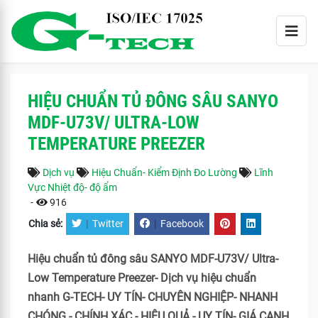
HIỆU CHUẨN TỦ ĐÔNG SÂU SANYO
MDF-U73V/ ULTRA-LOW
TEMPERATURE PREEZER
Dịch vụ
Hiệu Chuẩn- Kiểm Định Đo Lường
Lĩnh
Vực Nhiệt độ- độ ẩm
-
916
Chia sẻ:
|
Twitter
|
Facebook
Hiệu chuẩn tủ đông sâu SANYO MDF-U73V/ Ultra-
Low Temperature Preezer- Dịch vụ hiệu chuẩn
nhanh G-TECH- UY TÍN- CHUYÊN NGHIỆP- NHANH
CHÓNG - CHÍNH XÁC - HIỆU QUẢ.- UY TÍN- GIÁ CẠNH