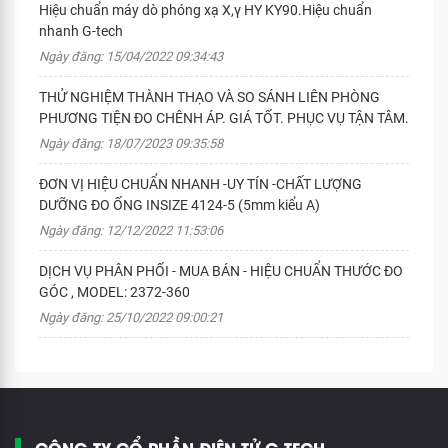
Hiệu chuẩn máy dò phóng xạ X,γ HY KY90.Hiệu chuẩn
nhanh G-tech
Ngày đăng: 15/04/2022 09:34:43
THỬ NGHIỆM THÀNH THẠO VÀ SO SÁNH LIÊN PHÒNG
PHƯƠNG TIỆN ĐO CHÊNH ÁP. GIÁ TỐT. PHỤC VỤ TẬN TÂM.
Ngày đăng: 18/07/2023 09:35:58
ĐƠN VỊ HIỆU CHUẨN NHANH -UY TÍN -CHẤT LƯỢNG
DƯỠNG ĐO ỐNG INSIZE 4124-5 (5mm kiểu A)
Ngày đăng: 12/12/2022 11:53:06
DỊCH VỤ PHÂN PHỐI - MUA BÁN - HIỆU CHUẨN THƯỚC ĐO
GÓC , MODEL: 2372-360
Ngày đăng: 25/10/2022 09:00:21
CÔNG TY CỔ PHẦN ĐIỆN TỬ G-TECH