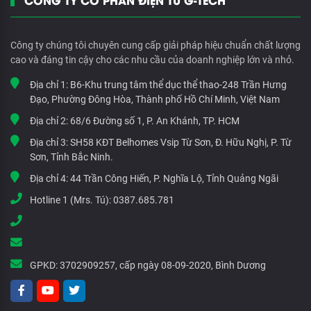
Công ty chúng tôi chuyên cung cấp giải pháp hiệu chuẩn chất lượng
cao và đáng tin cậy cho các nhu cầu của doanh nghiệp lớn và nhỏ.
Địa chỉ 1:
B6-Khu trung tâm thể dục thể thao-248 Trần Hưng
Đạo, Phường Đông Hòa, Thành phố Hồ Chí Minh, Việt Nam
Địa chỉ 2:
68/6 Đường số 1, P. An Khánh, TP. HCM
Địa chỉ 3:
SH58 KĐT Belhomes Vsip Từ Sơn, Đ. Hữu Nghị, P. Từ
Sơn, Tỉnh Bắc Ninh.
Địa chỉ 4:
44 Trần Công Hiến, P. Nghĩa Lộ, Tỉnh Quảng Ngãi
Hotline 1 (Mrs. Tú):
0387.685.781
GPKD:
3702909257, cấp ngày 08-09-2020, Bình Dương