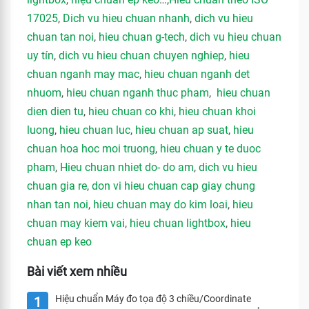
17025
,
Dich vu hieu chuan nhanh
,
dich vu hieu
chuan tan noi
,
hieu chuan g-tech
,
dich vu hieu chuan
uy tín
,
dich vu hieu chuan chuyen nghiep
,
hieu
chuan nganh may mac
,
hieu chuan nganh det
nhuom
,
hieu chuan nganh thuc pham
,
hieu chuan
dien dien tu
,
hieu chuan co khi
,
hieu chuan khoi
luong
,
hieu chuan luc
,
hieu chuan ap suat
,
hieu
chuan hoa hoc moi truong
,
hieu chuan y te duoc
pham
,
Hieu chuan nhiet do- do am
,
dich vu hieu
chuan gia re
,
don vi hieu chuan cap giay chung
nhan tan noi
,
hieu chuan may do kim loai
,
hieu
chuan may kiem vai
,
hieu chuan lightbox
,
hieu
chuan ep keo
Bài viết xem nhiều
Hiệu chuẩn Máy đo tọa độ 3 chiều/Coordinate
1