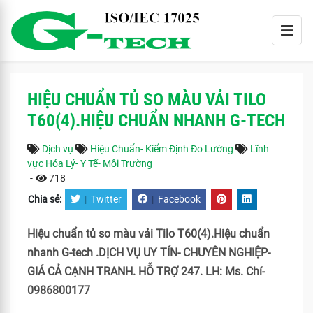
HIỆU CHUẨN TỦ SO MÀU VẢI TILO
T60(4).HIỆU CHUẨN NHANH G-TECH
Dịch vụ
Hiệu Chuẩn- Kiểm Định Đo Lường
Lĩnh
vực Hóa Lý- Y Tế- Môi Trường
-
718
Chia sẻ:
|
Twitter
|
Facebook
Hiệu chuẩn tủ so màu vải Tilo T60(4).Hiệu chuẩn
nhanh G-tech .DỊCH VỤ UY TÍN- CHUYÊN NGHIỆP-
GIÁ CẢ CẠNH TRANH. HỖ TRỢ 247. LH: Ms. Chí-
0986800177