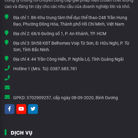
Công ty chúng tôi chuyên cung cấp giải pháp hiệu chuẩn chất lượng
cao và đáng tin cậy cho các nhu cầu của doanh nghiệp lớn và nhỏ.
Địa chỉ 1:
B6-Khu trung tâm thể dục thể thao-248 Trần Hưng
Đạo, Phường Đông Hòa, Thành phố Hồ Chí Minh, Việt Nam
Địa chỉ 2:
68/6 Đường số 1, P. An Khánh, TP. HCM
Địa chỉ 3:
SH58 KĐT Belhomes Vsip Từ Sơn, Đ. Hữu Nghị, P. Từ
Sơn, Tỉnh Bắc Ninh.
Địa chỉ 4:
44 Trần Công Hiến, P. Nghĩa Lộ, Tỉnh Quảng Ngãi
Hotline 1 (Mrs. Tú):
0387.685.781
GPKD:
3702909257, cấp ngày 08-09-2020, Bình Dương
DỊCH VỤ