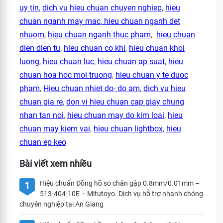
uy tín
,
dich vu hieu chuan chuyen nghiep
,
hieu
chuan nganh may mac
,
hieu chuan nganh det
nhuom
,
hieu chuan nganh thuc pham
,
hieu chuan
dien dien tu
,
hieu chuan co khi
,
hieu chuan khoi
luong
,
hieu chuan luc
,
hieu chuan ap suat
,
hieu
chuan hoa hoc moi truong
,
hieu chuan y te duoc
pham
,
Hieu chuan nhiet do- do am
,
dich vu hieu
chuan gia re
,
don vi hieu chuan cap giay chung
nhan tan noi
,
hieu chuan may do kim loai
,
hieu
chuan may kiem vai
,
hieu chuan lightbox
,
hieu
chuan ep keo
Bài viết xem nhiều
Hiệu chuẩn Đồng hồ so chân gập 0.8mm/0.01mm –
1
513-404-10E – Mitutoyo. Dịch vụ hỗ trợ nhanh chóng
chuyên nghiệp tại An Giang