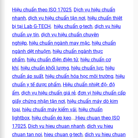
Hiệu chuẩn theo ISO 17025
,
Dịch vụ hiệu chuẩn
nhanh
,
dịch vụ hiệu chuẩn tận nơi
,
hiệu chuẩn thiêt
bị tại Lab G-TECH
,
hiệu chuẩn g-tech
,
dịch vụ hiệu
chuẩn uy tín
,
dịch vụ hiệu chuẩn chuyên
nghiệp
,
hiệu chuẩn ngành may mặc
,
hiệu chuẩn
ngành dệt nhuộm
,
hiệu chuẩn ngành thực
phẩm
,
hiệu chuẩn điện điện tử
,
hiệu chuẩn cơ
khí
,
hiệu chuẩn khối lượng
,
hiệu chuẩn lực
,
hiệu
chuẩn áp suất
,
hiệu chuẩn hóa học môi trường
,
hiệu
chuẩn y tế dược phẩm
,
Hiệu chuẩn nhiệt độ- độ
ẩm
,
dịch vụ hiệu chuẩn giá rẻ
,
đơn vị hiệu chuẩn cấp
giấy chứng nhận tận nơi
,
hiệu chuẩn máy dò kim
loại
,
hiệu chuẩn máy kiểm vải
,
hiệu chuẩn
lightbox
,
hiệu chuẩn ép keo
…,
Hieu chuan theo ISO
17025
,
Dich vu hieu chuan nhanh
,
dich vu hieu
chuan tan noi
,
hieu chuan g-tech
,
dich vu hieu chuan