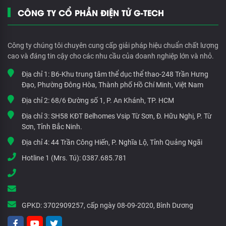
CÔNG TY CỔ PHẦN ĐIỆN TỬ G-TECH
Công ty chúng tôi chuyên cung cấp giải pháp hiệu chuẩn chất lượng
cao và đáng tin cậy cho các nhu cầu của doanh nghiệp lớn và nhỏ.
Địa chỉ 1:
B6-Khu trung tâm thể dục thể thao-248 Trần Hưng
Đạo, Phường Đông Hòa, Thành phố Hồ Chí Minh, Việt Nam
Địa chỉ 2:
68/6 Đường số 1, P. An Khánh, TP. HCM
Địa chỉ 3:
SH58 KĐT Belhomes Vsip Từ Sơn, Đ. Hữu Nghị, P. Từ
Sơn, Tỉnh Bắc Ninh.
Địa chỉ 4:
44 Trần Công Hiến, P. Nghĩa Lộ, Tỉnh Quảng Ngãi
Hotline 1 (Mrs. Tú):
0387.685.781
GPKD:
3702909257, cấp ngày 08-09-2020, Bình Dương