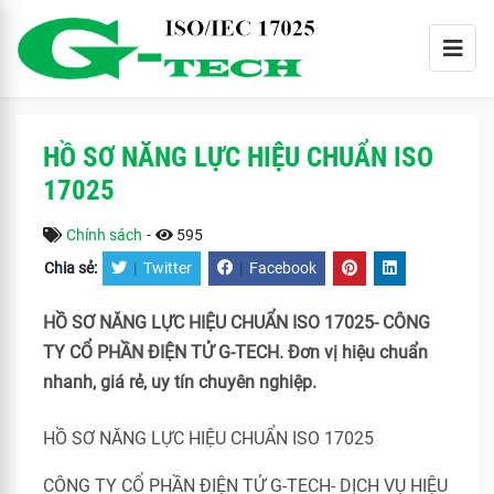
HỒ SƠ NĂNG LỰC HIỆU CHUẨN ISO
17025
Chính sách
-
595
Chia sẻ:
|
Twitter
|
Facebook
HỒ SƠ NĂNG LỰC HIỆU CHUẨN ISO 17025- CÔNG
TY CỔ PHẦN ĐIỆN TỬ G-TECH. Đơn vị hiệu chuẩn
nhanh, giá rẻ, uy tín chuyên nghiệp.
HỒ SƠ NĂNG LỰC HIỆU CHUẨN ISO 17025
CÔNG TY CỔ PHẦN ĐIỆN TỬ G-TECH- DỊCH VỤ HIỆU