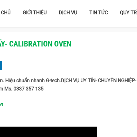
 CHỦ
GIỚI THIỆU
DỊCH VỤ
TIN TỨC
QUY TR
Y- CALIBRATION OVEN
ven. Hiệu chuẩn nhanh G-tech.DỊCH VỤ UY TÍN- CHUYÊN NGHIỆP-
m Ms. 0337 357 135
en