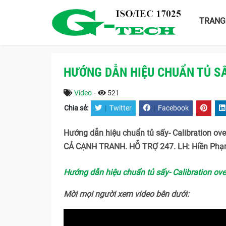
TRANG
HƯỚNG DẪN HIỆU CHUẨN TỦ SẤ
Video
-
521
Chia sẻ:
|
Twitter
|
Facebook
Hướng dẫn hiệu chuẩn tủ sấy- Calibration o
CẢ CẠNH TRANH. HỖ TRỢ 247. LH: Hiền Phạ
Hướng dẫn hiệu chuẩn tủ sấy- Calibration ov
Mời mọi người xem video bên dưới: