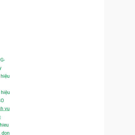
 G-
y
,
hiệu
,
hiệu
SO
ch vu
c
hieu
,
don