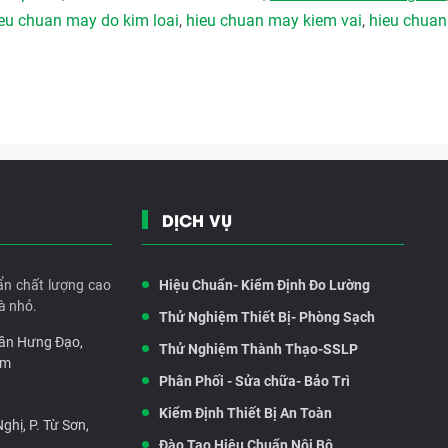
eu chuan may do kim loai
,
hieu chuan may kiem vai
,
hieu chuan
DỊCH VỤ
ẩn chất lượng cao
Hiệu Chuẩn- Kiểm Định Đo Lường
à nhỏ.
Thử Nghiệm Thiết Bị- Phòng Sạch
rần Hưng Đạo,
Thử Nghiệm Thành Thạo-SSLP
am
Phân Phối - Sửa chữa- Bảo Trì
Kiểm Định Thiết Bị An Toàn
hị, P. Từ Sơn,
Đào Tạo Hiệu Chuẩn Nội Bộ