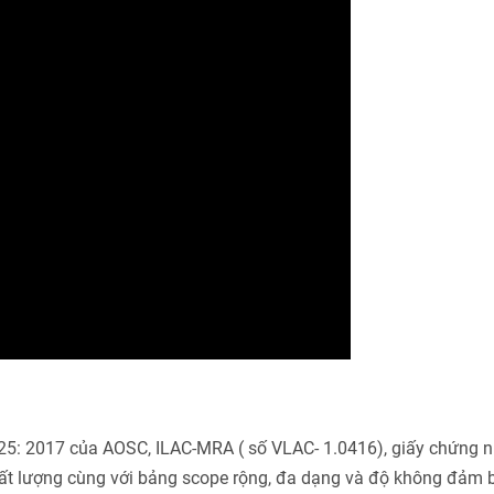
025: 2017 của AOSC, ILAC-MRA ( số VLAC- 1.0416), giấy chứng 
ất lượng cùng với bảng scope rộng, đa dạng và độ không đảm 