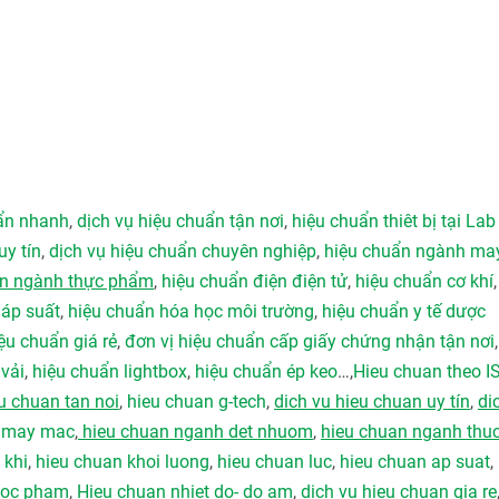
uẩn nhanh
,
dịch vụ hiệu chuẩn tận nơi
,
hiệu chuẩn thiêt bị tại Lab
uy tín
,
dịch vụ hiệu chuẩn chuyên nghiệp
,
hiệu chuẩn ngành ma
ẩn ngành thực phẩm
,
hiệu chuẩn điện điện tử
,
hiệu chuẩn cơ khí
 áp suất
,
hiệu chuẩn hóa học môi trường
,
hiệu chuẩn y tế dược
ệu chuẩn giá rẻ
,
đơn vị hiệu chuẩn cấp giấy chứng nhận tận nơi
vải
,
hiệu chuẩn lightbox
,
hiệu chuẩn ép keo
…,
Hieu chuan theo I
u chuan tan noi
,
hieu chuan g-tech
,
dich vu hieu chuan uy tín
,
di
h may mac
,
hieu chuan nganh det nhuom
,
hieu chuan nganh thu
 khi
,
hieu chuan khoi luong
,
hieu chuan luc
,
hieu chuan ap suat
,
duoc pham
,
Hieu chuan nhiet do- do am
,
dich vu hieu chuan gia re