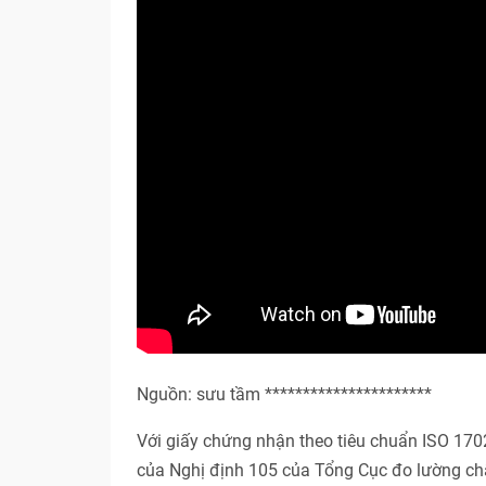
Nguồn: sưu tầm **********************
Với giấy chứng nhận theo tiêu chuẩn ISO 17
của Nghị định 105 của Tổng Cục đo lường ch