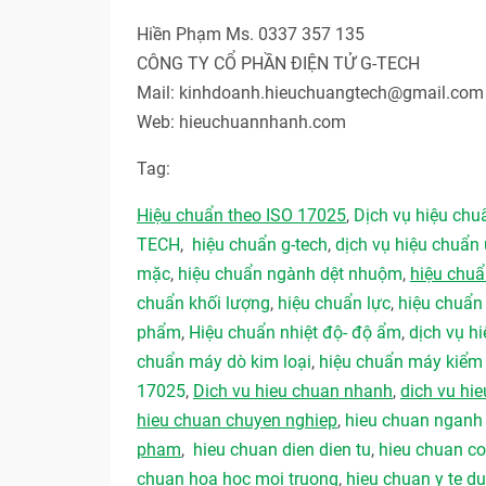
Hiền Phạm Ms. 0337 357 135
CÔNG TY CỔ PHẦN ĐIỆN TỬ G-TECH
Mail: kinhdoanh.hieuchuangtech@gmail.com
Web: hieuchuannhanh.com
Tag:
Hiệu chuẩn theo ISO 17025
,
Dịch vụ hiệu ch
TECH
,
hiệu chuẩn g-tech
,
dịch vụ hiệu chuẩn 
mặc
,
hiệu chuẩn ngành dệt nhuộm
,
hiệu chu
chuẩn khối lượng
,
hiệu chuẩn lực
,
hiệu chuẩn
phẩm
,
Hiệu chuẩn nhiệt độ- độ ẩm
,
dịch vụ hi
chuẩn máy dò kim loại
,
hiệu chuẩn máy kiểm 
17025
,
Dich vu hieu chuan nhanh
,
dich vu hie
hieu chuan chuyen nghiep
,
hieu chuan ngan
pham
,
hieu chuan dien dien tu
,
hieu chuan co
chuan hoa hoc moi truong
,
hieu chuan y te 