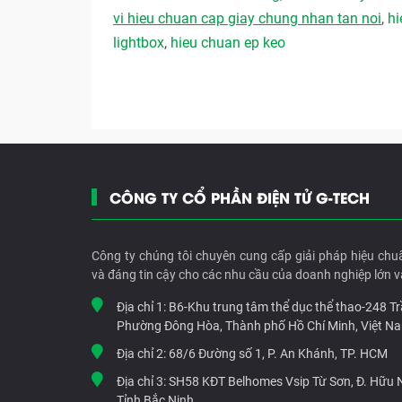
vi hieu chuan cap giay chung nhan tan noi
,
hi
lightbox
,
hieu chuan ep keo
CÔNG TY CỔ PHẦN ĐIỆN TỬ G-TECH
Công ty chúng tôi chuyên cung cấp giải pháp hiệu chu
và đáng tin cậy cho các nhu cầu của doanh nghiệp lớn v
Địa chỉ 1:
B6-Khu trung tâm thể dục thể thao-248 T
Phường Đông Hòa, Thành phố Hồ Chí Minh, Việt N
Địa chỉ 2:
68/6 Đường số 1, P. An Khánh, TP. HCM
Địa chỉ 3:
SH58 KĐT Belhomes Vsip Từ Sơn, Đ. Hữu Ng
Tỉnh Bắc Ninh.