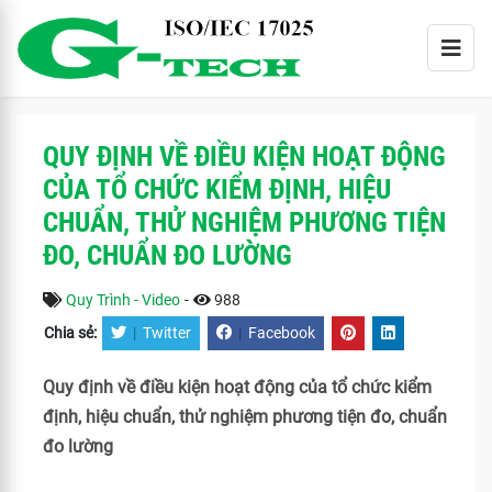
QUY ĐỊNH VỀ ĐIỀU KIỆN HOẠT ĐỘNG
CỦA TỔ CHỨC KIỂM ĐỊNH, HIỆU
CHUẨN, THỬ NGHIỆM PHƯƠNG TIỆN
ĐO, CHUẨN ĐO LƯỜNG
Quy Trình - Video
-
988
Chia sẻ:
|
Twitter
|
Facebook
Quy định về điều kiện hoạt động của tổ chức kiểm
định, hiệu chuẩn, thử nghiệm phương tiện đo, chuẩn
đo lường