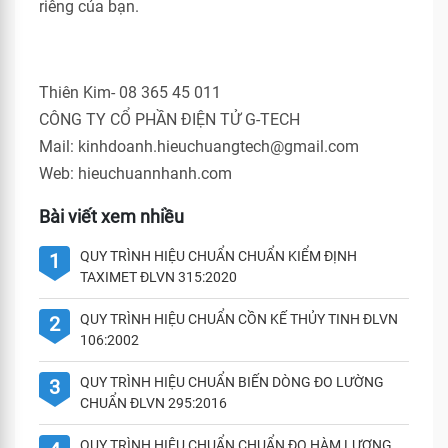
riêng của bạn.
Thiên Kim- 08 365 45 011
CÔNG TY CỔ PHẦN ĐIỆN TỬ G-TECH
Mail: kinhdoanh.hieuchuangtech@gmail.com
Web: hieuchuannhanh.com
Bài viết xem nhiều
QUY TRÌNH HIỆU CHUẨN CHUẨN KIỂM ĐỊNH
1
TAXIMET ĐLVN 315:2020
QUY TRÌNH HIỆU CHUẨN CỒN KẾ THỦY TINH ĐLVN
2
106:2002
QUY TRÌNH HIỆU CHUẨN BIẾN DÒNG ĐO LƯỜNG
3
CHUẨN ĐLVN 295:2016
QUY TRÌNH HIỆU CHUẨN CHUẨN ĐO HÀM LƯỢNG