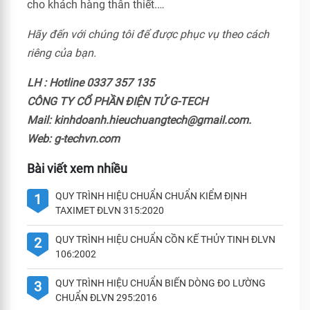
cho khách hàng thân thiết.…
Hãy đến với chúng tôi để được phục vụ theo cách
riêng của bạn.
LH : Hotline 0337 357 135
CÔNG TY CỔ PHẦN ĐIỆN TỬ G-TECH
Mail: kinhdoanh.hieuchuangtech@gmail.com.
Web: g-techvn.com
Bài viết xem nhiều
QUY TRÌNH HIỆU CHUẨN CHUẨN KIỂM ĐỊNH
1
TAXIMET ĐLVN 315:2020
QUY TRÌNH HIỆU CHUẨN CỒN KẾ THỦY TINH ĐLVN
2
106:2002
QUY TRÌNH HIỆU CHUẨN BIẾN DÒNG ĐO LƯỜNG
3
CHUẨN ĐLVN 295:2016