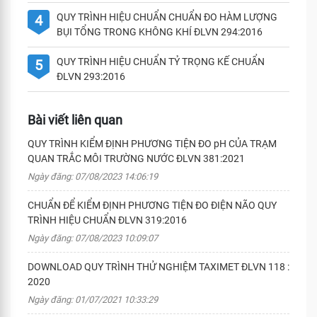
QUY TRÌNH HIỆU CHUẨN CHUẨN ĐO HÀM LƯỢNG
4
BỤI TỔNG TRONG KHÔNG KHÍ ĐLVN 294:2016
QUY TRÌNH HIỆU CHUẨN TỶ TRỌNG KẾ CHUẨN
5
ĐLVN 293:2016
Bài viết liên quan
QUY TRÌNH KIỂM ĐỊNH PHƯƠNG TIỆN ĐO pH CỦA TRẠM
QUAN TRẮC MÔI TRƯỜNG NƯỚC ĐLVN 381:2021
Ngày đăng: 07/08/2023 14:06:19
CHUẨN ĐỂ KIỂM ĐỊNH PHƯƠNG TIỆN ĐO ĐIỆN NÃO QUY
TRÌNH HIỆU CHUẨN ĐLVN 319:2016
Ngày đăng: 07/08/2023 10:09:07
DOWNLOAD QUY TRÌNH THỬ NGHIỆM TAXIMET ĐLVN 118 :
2020
Ngày đăng: 01/07/2021 10:33:29