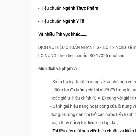
- Hiệu chuẩn
Ngành Thực Phẩm
- Hiệu chuẩn
Ngành Y Tế
Và nhiều lĩnh vực khác…….
DỊCH VỤ HIỆU CHUẨN NHANH G-TECH xin chia sẽ một s
LÒ NUNG theo tiêu chuẩn ISO 17025 như sau:
Mục đích và phạm vi:
- Kiểm tra kỹ thuật lò nung về sự phù hợp với
- Kiểm tra đo lường chỉ thị nhiệt độ trong lò n
hoặc giá trị hiệu chính (C = -E) cùng với giá 
- Đánh giá hiệu năng hoạt động của lò nung về 
động. Hướng dẫn chi tiết các bước tiến hành hiệ
hoặc thay đổi vị trí/điều kiện lắp đặt;
- Tài liệu này giới hạn việc hiệu chuẩn và k