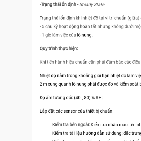
-​​​
Trạng thái ổn định -
Steady State
Trạng thái ổn định khi nhiệt độ tại vị trí chuẩn (giữa
- 5 chu kỳ hoạt động hoàn tất nhưng không dưới một
- 1 giờ làm việc của
lò nung
.
Quy trình thực hiện:
Khi tiến hành hiệu chuẩn cần phải đảm bảo các điều 
Nhiệt độ nằm trong khoảng giới hạn nhiệt độ làm việ
2 m xung quanh lò nung phải được đo và kiểm soát b
Độ ẩm tương đối: (40
80) % RH;
¸
Lắp đặt các sensor của thiết bị chuẩn:
Kiểm tra bên ngoài:
Kiểm tra nhãn mác: tên nhà
Kiểm tra tài liệu hướng dẫn sử dụng: đặc trưng