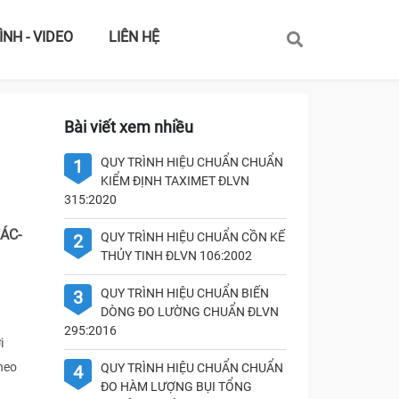
ÌNH - VIDEO
LIÊN HỆ
Bài viết xem nhiều
QUY TRÌNH HIỆU CHUẨN CHUẨN
1
KIỂM ĐỊNH TAXIMET ĐLVN
315:2020
ÁC-
QUY TRÌNH HIỆU CHUẨN CỒN KẾ
2
THỦY TINH ĐLVN 106:2002
QUY TRÌNH HIỆU CHUẨN BIẾN
3
DÒNG ĐO LƯỜNG CHUẨN ĐLVN
295:2016
i
heo
QUY TRÌNH HIỆU CHUẨN CHUẨN
4
ĐO HÀM LƯỢNG BỤI TỔNG