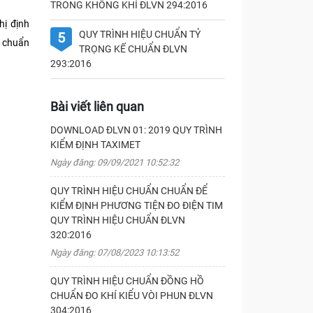
TRONG KHÔNG KHÍ ĐLVN 294:2016
hị định
QUY TRÌNH HIỆU CHUẨN TỶ
5
u chuẩn
TRỌNG KẾ CHUẨN ĐLVN
293:2016
Bài viết liên quan
DOWNLOAD ĐLVN 01: 2019 QUY TRÌNH
KIỂM ĐỊNH TAXIMET
Ngày đăng: 09/09/2021 10:52:32
QUY TRÌNH HIỆU CHUẨN CHUẨN ĐỂ
KIỂM ĐỊNH PHƯƠNG TIỆN ĐO ĐIỆN TIM
QUY TRÌNH HIỆU CHUẨN ĐLVN
320:2016
Ngày đăng: 07/08/2023 10:13:52
QUY TRÌNH HIỆU CHUẨN ĐỒNG HỒ
CHUẨN ĐO KHÍ KIỂU VÒI PHUN ĐLVN
304:2016