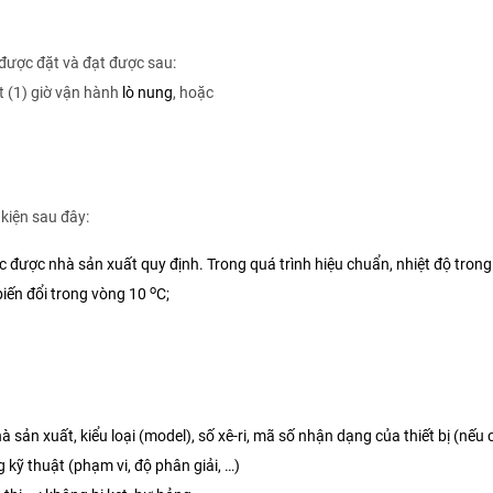
) được đặt và đạt được sau:
 (1) giờ vận hành
lò nung
, hoặc
kiện sau đây:
c được nhà sản xuất quy định. Trong quá trình hiệu chuẩn, nhiệt độ trong
o
iến đổi trong vòng 10
C;
 sản xuất, kiểu loại (model), số xê-ri, mã số nhận dạng của thiết bị (nếu c
 kỹ thuật (phạm vi, độ phân giải, …)