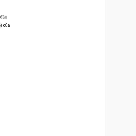
t đầu
) của