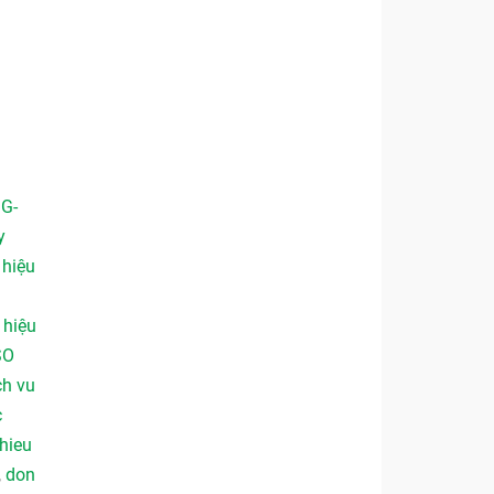
 G-
y
,
hiệu
,
hiệu
SO
ch vu
c
hieu
,
don