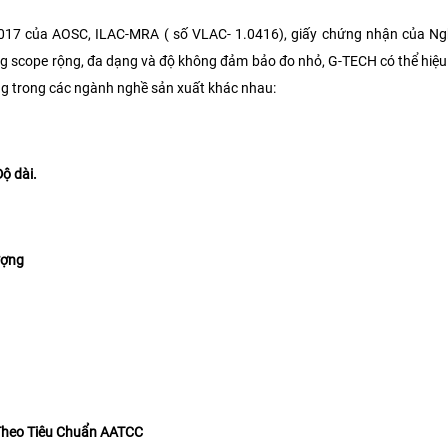
2017 của AOSC, ILAC-MRA ( số VLAC- 1.0416), giấy chứng nhận của Ng
ng scope rộng, đa dạng và độ không đảm bảo đo nhỏ, G-TECH có thể hiệ
ng trong các ngành nghề sản xuất khác nhau:
Độ dài.
ượng
Theo Tiêu Chuẩn
AATCC