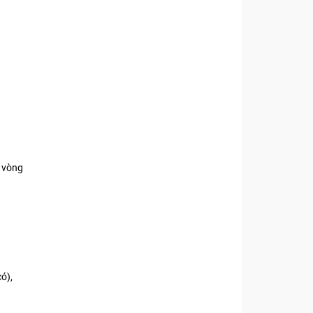
 vòng
ó),