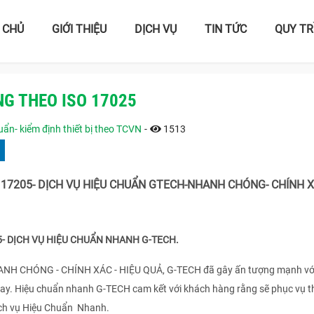
 CHỦ
GIỚI THIỆU
DỊCH VỤ
TIN TỨC
QUY TR
NG THEO ISO 17025
ẩn- kiểm định thiết bị theo TCVN
-
1513
 17205- DỊCH VỤ HIỆU CHUẨN GTECH-NHANH CHÓNG- CHÍNH X
5- DỊCH VỤ HIỆU CHUẨN NHANH G-TECH.
HANH CHÓNG - CHÍNH XÁC - HIỆU QUẢ, G-TECH đã gây ấn tượng mạnh vớ
nay. Hiệu chuẩn nhanh G-TECH cam kết với khách hàng rằng sẽ phục vụ t
ịch vụ Hiệu Chuẩn Nhanh.