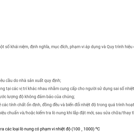
ố khái niệm, định nghĩa, mục đích, phạm vi áp dụng và Quy trình hiệu
 yêu cầu do nhà sản xuất quy định;
ung tại các vị trí khác nhau nhằm cung cấp cho người sử dụng sai số nhiệt
trị ước lượng độ không đảm bảo của chúng;
các tính chất ổn định, đồng đều và biến đổi nhiệt độ trong quá trình hoạ
u chuẩn và/hoặc kiểm tra lò nung khi lắp đặt mới, sau sửa chữa/thay t
o
iểm tra các loại lò nung có phạm vi nhiệt độ (100
1000)
C
¸