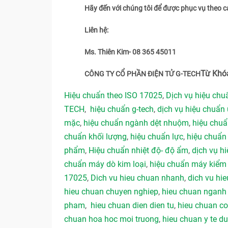
Hãy đến với chúng tôi để được phục vụ theo c
Liên hệ:
Ms. Thiên Kim- 08 365 45011
Từ Khó
CÔNG TY CỔ PHẦN ĐIỆN TỬ G-TECH
Hiệu chuẩn theo ISO 17025
,
Dịch vụ hiệu ch
TECH
,
hiệu chuẩn g-tech
,
dịch vụ hiệu chuẩn 
mặc
,
hiệu chuẩn ngành dệt nhuộm
,
hiệu chu
chuẩn khối lượng
,
hiệu chuẩn lực
,
hiệu chuẩn
phẩm
,
Hiệu chuẩn nhiệt độ- độ ẩm
,
dịch vụ hi
chuẩn máy dò kim loại
,
hiệu chuẩn máy kiểm 
17025
,
Dich vu hieu chuan nhanh
,
dich vu hie
hieu chuan chuyen nghiep
,
hieu chuan ngan
pham
,
hieu chuan dien dien tu
,
hieu chuan co
chuan hoa hoc moi truong
,
hieu chuan y te 