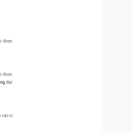
đo được
đo được
ung
đạt
ả các vị