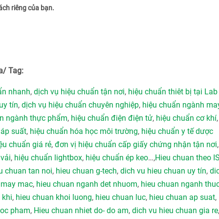
ách riêng của bạn.
a/ Tag:
uẩn nhanh
,
dịch vụ hiệu chuẩn tận nơi
,
hiệu chuẩn thiêt bị tại Lab
uy tín
,
dịch vụ hiệu chuẩn chuyên nghiệp
,
hiệu chuẩn ngành ma
ẩn ngành thực phẩm
,
hiệu chuẩn điện điện tử
,
hiệu chuẩn cơ khí
 áp suất
,
hiệu chuẩn hóa học môi trường
,
hiệu chuẩn y tế dược
ệu chuẩn giá rẻ
,
đơn vị hiệu chuẩn cấp giấy chứng nhận tận nơi
vải
,
hiệu chuẩn lightbox
,
hiệu chuẩn ép keo
…,
Hieu chuan theo I
u chuan tan noi
,
hieu chuan g-tech
,
dich vu hieu chuan uy tín
,
di
h may mac
,
hieu chuan nganh det nhuom
,
hieu chuan nganh thu
 khi
,
hieu chuan khoi luong
,
hieu chuan luc
,
hieu chuan ap suat
,
duoc pham
,
Hieu chuan nhiet do- do am
,
dich vu hieu chuan gia re