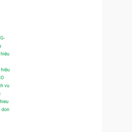
 G-
y
,
hiệu
,
hiệu
SO
ch vu
c
hieu
,
don