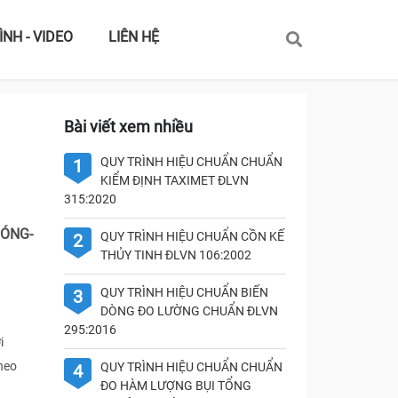
ÌNH - VIDEO
LIÊN HỆ
Bài viết xem nhiều
QUY TRÌNH HIỆU CHUẨN CHUẨN
1
KIỂM ĐỊNH TAXIMET ĐLVN
315:2020
HÓNG-
QUY TRÌNH HIỆU CHUẨN CỒN KẾ
2
THỦY TINH ĐLVN 106:2002
QUY TRÌNH HIỆU CHUẨN BIẾN
3
DÒNG ĐO LƯỜNG CHUẨN ĐLVN
295:2016
i
heo
QUY TRÌNH HIỆU CHUẨN CHUẨN
4
ĐO HÀM LƯỢNG BỤI TỔNG