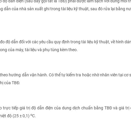
ị đo độ dẫn điện (sau đây gọi tắt là TBĐ) phải được làm sạch với dung môi t
 dẫn của nhà sản xuất ghi trong tài liệu kỹ thuật, sau đó rửa lại bằng nư
 độ dẫn đối với các yêu cầu quy định trong tài liệu kỹ thuật, về hình dá
ong của máy, tài liệu và phụ tùng kèm theo.
 hướng dẫn vận hành. Có thể tự kiểm tra hoặc nhờ nhân viên tại cơ s
hị của TBĐ.
ực tiếp giá trị độ dẫn điện của dung dịch chuẩn bằng TBĐ và giá trị đ
o
hiệt độ (25 ± 0,1)
C.