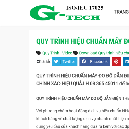
TRANG
QUY TRÌNH HIỆU CHUẨN MÁY ĐO
Quy Trình - Video
Download Quy trình hiệu chu
Chia sẻ:
|
Twitter
|
Facebook
QUY TRÌNH HIỆU CHUẨN MÁY ĐO ĐỘ DẪN Đ
CHÍNH XÁC- HIỆU QUẢ.LH 08 365 45011 để hỗ
QUY TRÌNH HIỆU CHUẨN MÁY ĐO ĐỘ DẪN ĐIỆN T
Với phương châm hoạt động dịch vụ hiệu chuẩn N
khách hàng về chất lượng dịch vụ nhanh nhất hiện 
đúng yêu cầu của khách hàng đưa ra kèm với các d