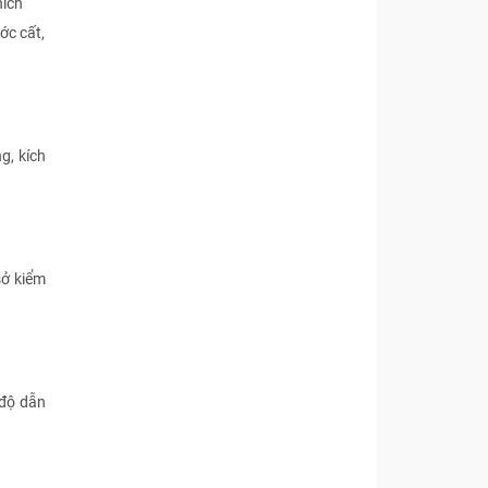
hích
ớc cất,
ng, kích
ở kiểm
ộ dẫn