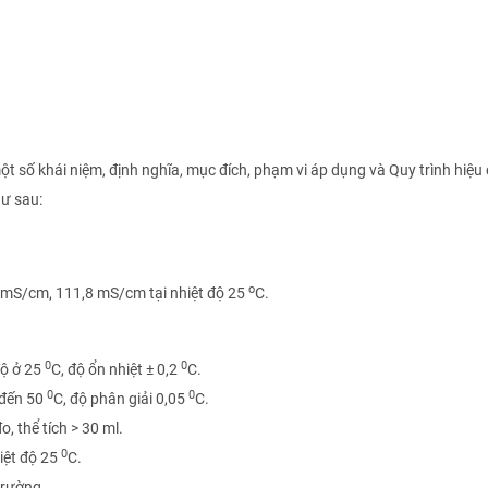
ố khái niệm, định nghĩa, mục đích, phạm vi áp dụng và Quy trình hiệu
hư sau:
o
8 mS/cm, 111,8 mS/cm tại nhiệt độ 25
C.
0
0
độ ở 25
C, độ ổn nhiệt ± 0,2
C.
0
0
đến 50
C, độ phân giải 0,05
C.
, thể tích > 30 ml.
0
iệt độ 25
C.
trường.