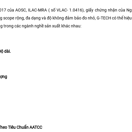
2017 của AOSC, ILAC-MRA ( số VLAC- 1.0416), giấy chứng nhận của Ng
ng scope rộng, đa dạng và độ không đảm bảo đo nhỏ, G-TECH có thể hiệ
ng trong các ngành nghề sản xuất khác nhau:
Độ dài.
ượng
Theo Tiêu Chuẩn
AATCC