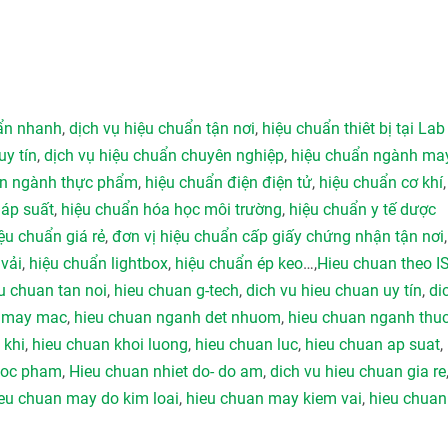
uẩn nhanh
,
dịch vụ hiệu chuẩn tận nơi
,
hiệu chuẩn thiêt bị tại Lab
uy tín
,
dịch vụ hiệu chuẩn chuyên nghiệp
,
hiệu chuẩn ngành ma
ẩn ngành thực phẩm
,
hiệu chuẩn điện điện tử
,
hiệu chuẩn cơ khí
 áp suất
,
hiệu chuẩn hóa học môi trường
,
hiệu chuẩn y tế dược
ệu chuẩn giá rẻ
,
đơn vị hiệu chuẩn cấp giấy chứng nhận tận nơi
vải
,
hiệu chuẩn lightbox
,
hiệu chuẩn ép keo
…,
Hieu chuan theo I
u chuan tan noi
,
hieu chuan g-tech
,
dich vu hieu chuan uy tín
,
di
h may mac
,
hieu chuan nganh det nhuom
,
hieu chuan nganh thu
 khi
,
hieu chuan khoi luong
,
hieu chuan luc
,
hieu chuan ap suat
,
duoc pham
,
Hieu chuan nhiet do- do am
,
dich vu hieu chuan gia re
eu chuan may do kim loai
,
hieu chuan may kiem vai
,
hieu chuan