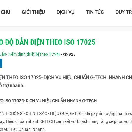
 CHỦ
GIỚI THIỆU
DỊCH VỤ
TIN TỨC
QUY TR
 ĐỘ DẪN ĐIỆN THEO ISO 17025
ẩn- kiểm định thiết bị theo TCVN
-
928
IỆN THEO ISO 17025- DỊCH VỤ HIỆU CHUẨN G-TECH. NHANH C
 trợ nhanh.
HEO ISO 17025- DỊCH VỤ HIỆU CHUẨN NHANH G-TECH
HANH CHÓNG - CHÍNH XÁC - HIỆU QUẢ, G-TECH đã gây ấn tượng mạnh vớ
nay. Hiệu chuẩn nhanh G-TECH cam kết với khách hàng rằng sẽ phục vụ t
ịch vụ Hiệu Chuẩn Nhanh.