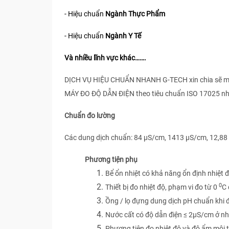
- Hiệu chuẩn
Ngành Thực Phẩm
- Hiệu chuẩn
Ngành Y Tế
Và nhiều lĩnh vực khác…….
DỊCH VỤ HIỆU CHUẨN NHANH G-TECH xin chia sẽ một s
MÁY ĐO ĐỘ DẪN ĐIỆN theo tiêu chuẩn ISO 17025 n
Chuẩn đo lường
Các dung dịch chuẩn: 84 µS/cm, 1413 µS/cm, 12,8
Phương tiện phụ
Bể ổn nhiệt có khả năng ổn định nhiệt 
0
Thiết bị đo nhiệt độ, phạm vi đo từ 0
C 
Ồng / lọ đựng dung dịch pH chuẩn khi đo
Nước cất có độ dẫn điện ≤ 2µS/cm ở nh
Phương tiện đo nhiệt độ và độ ẩm môi 