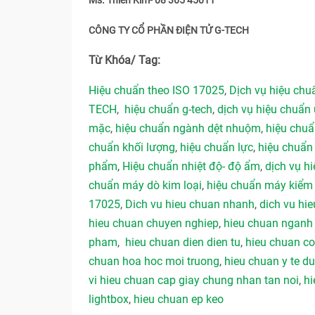
Ms. Thiên Kim- 08 365 45011
CÔNG TY CỔ PHẦN ĐIỆN TỬ G-TECH
Từ Khóa/ Tag:
Hiệu chuẩn theo ISO 17025
,
Dịch vụ hiệu ch
TECH
,
hiệu chuẩn g-tech
,
dịch vụ hiệu chuẩn 
mặc
,
hiệu chuẩn ngành dệt nhuộm
,
hiệu chu
chuẩn khối lượng
,
hiệu chuẩn lực
,
hiệu chuẩn
phẩm
,
Hiệu chuẩn nhiệt độ- độ ẩm
,
dịch vụ hi
chuẩn máy dò kim loại
,
hiệu chuẩn máy kiểm 
17025
,
Dich vu hieu chuan nhanh
,
dich vu hie
hieu chuan chuyen nghiep
,
hieu chuan ngan
pham
,
hieu chuan dien dien tu
,
hieu chuan co
chuan hoa hoc moi truong
,
hieu chuan y te 
vi hieu chuan cap giay chung nhan tan noi
,
hi
lightbox
,
hieu chuan ep keo