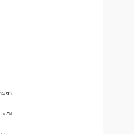
 mS/cm,
và đặt