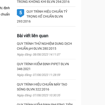
TRONG KHÔNG KHÍ ĐLVN 294:2016
hị định
QUY TRÌNH HIỆU CHUẨN TỶ
5
u chuẩn
TRỌNG KẾ CHUẨN ĐLVN
293:2016
Bài viết liên quan
QUY TRÌNH THỬ NGHIỆM DUNG DỊCH
CHUẨN pH ĐLVN 280:2015
Ngày đăng: 08/08/2023 14:11:07
QUY TRÌNH KIỂM ĐỊNH PIPET ĐLVN
346:2021
Ngày đăng: 07/08/2023 11:28:59
QUY TRÌNH HIỆU CHUẨN MÁY TẠO
SÓNG ĐLVN 322:2016
Ngày đăng: 07/08/2023 10:30:35
QUY TRÌNH KIỂM ĐỊNH PHƯƠNG TIỆN