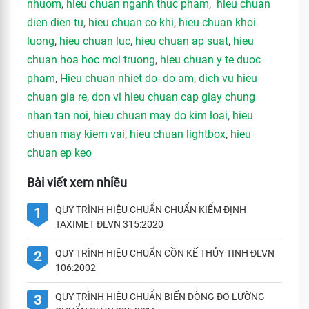
nhuom
,
hieu chuan nganh thuc pham
,
hieu chuan
dien dien tu
,
hieu chuan co khi
,
hieu chuan khoi
luong
,
hieu chuan luc
,
hieu chuan ap suat
,
hieu
chuan hoa hoc moi truong
,
hieu chuan y te duoc
pham
,
Hieu chuan nhiet do- do am
,
dich vu hieu
chuan gia re
,
don vi hieu chuan cap giay chung
nhan tan noi
,
hieu chuan may do kim loai
,
hieu
chuan may kiem vai
,
hieu chuan lightbox
,
hieu
chuan ep keo
Bài viết xem nhiều
QUY TRÌNH HIỆU CHUẨN CHUẨN KIỂM ĐỊNH
1
TAXIMET ĐLVN 315:2020
QUY TRÌNH HIỆU CHUẨN CỒN KẾ THỦY TINH ĐLVN
2
106:2002
QUY TRÌNH HIỆU CHUẨN BIẾN DÒNG ĐO LƯỜNG
3