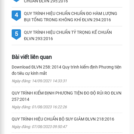
CHUẨN ĐLVN 295:2016
QUY TRÌNH HIỆU CHUẨN CHUẨN ĐO HÀM LƯỢNG
4
BỤI TỔNG TRONG KHÔNG KHÍ ĐLVN 294:2016
QUY TRÌNH HIỆU CHUẨN TỶ TRỌNG KẾ CHUẨN
5
ĐLVN 293:2016
Bài viết liên quan
Download ĐLVN 258: 2014 Quy trình kiểm định Phương tiện
đo tiêu cự kính mắt
Ngày đăng: 14/09/2021 14:33:31
QUY TRÌNH KIỂM ĐỊNH PHƯƠNG TIỆN ĐO ĐỘ RỦI RO ĐLVN
257:2014
Ngày đăng: 01/08/2023 16:22:26
QUY TRÌNH HIỆU CHUẨN BỘ SUY GIẢM ĐLVN 218:2016
Ngày đăng: 07/08/2023 09:50:47