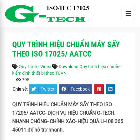
QUY TRÌNH HIỆU CHUẨN MÁY SẤY
THEO ISO 17025/ AATCC
Quy Trình - Video
Download Quy trình hiệu chuẩn-
kiểm định thiết bị theo TCVN
-
795
Chia sẻ:
|
Twitter
|
Facebook
QUY TRÌNH HIỆU CHUẨN MÁY SẤY THEO ISO
17205/ AATCC- DỊCH VỤ HIỆU CHUẨN G-TECH.
NHANH CHÓNG- CHÍNH XÁC- HIỆU QUẢ.LH 08 365
45011 để hỗ trợ nhanh.