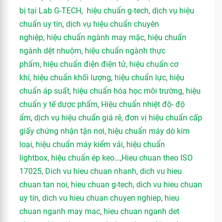
bị tại Lab G-TECH
,
hiệu chuẩn g-tech
,
dịch vụ hiệu
chuẩn uy tín
,
dịch vụ hiệu chuẩn chuyên
nghiệp
,
hiệu chuẩn ngành may mặc
,
hiệu chuẩn
ngành dệt nhuộm
,
hiệu chuẩn ngành thực
phẩm
,
hiệu chuẩn điện điện tử
,
hiệu chuẩn cơ
khí
,
hiệu chuẩn khối lượng
,
hiệu chuẩn lực
,
hiệu
chuẩn áp suất
,
hiệu chuẩn hóa học môi trường
,
hiệu
chuẩn y tế dược phẩm
,
Hiệu chuẩn nhiệt độ- độ
ẩm
,
dịch vụ hiệu chuẩn giá rẻ
,
đơn vị hiệu chuẩn cấp
giấy chứng nhận tận nơi
,
hiệu chuẩn máy dò kim
loại
,
hiệu chuẩn máy kiểm vải
,
hiệu chuẩn
lightbox
,
hiệu chuẩn ép keo
…,
Hieu chuan theo ISO
17025
,
Dich vu hieu chuan nhanh
,
dich vu hieu
chuan tan noi
,
hieu chuan g-tech
,
dich vu hieu chuan
uy tín
,
dich vu hieu chuan chuyen nghiep
,
hieu
chuan nganh may mac
,
hieu chuan nganh det