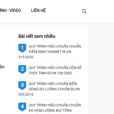
ÌNH - VIDEO
LIÊN HỆ
Bài viết xem nhiều
QUY TRÌNH HIỆU CHUẨN CHUẨN
1
KIỂM ĐỊNH TAXIMET ĐLVN
315:2020
iểm
QUY TRÌNH HIỆU CHUẨN CỒN KẾ
2
THỦY TINH ĐLVN 106:2002
QUY TRÌNH HIỆU CHUẨN BIẾN
3
DÒNG ĐO LƯỜNG CHUẨN ĐLVN
295:2016
QUY TRÌNH HIỆU CHUẨN CHUẨN
4
ĐO HÀM LƯỢNG BỤI TỔNG