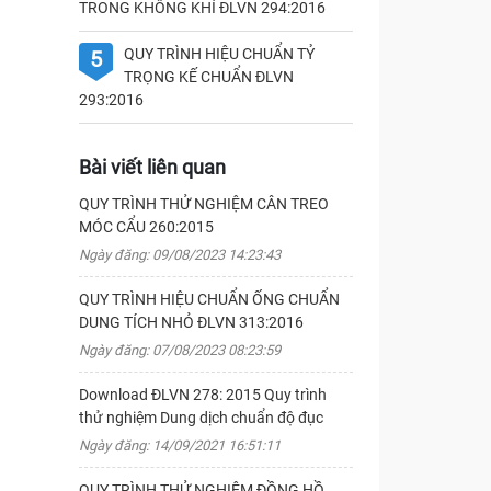
TRONG KHÔNG KHÍ ĐLVN 294:2016
QUY TRÌNH HIỆU CHUẨN TỶ
5
TRỌNG KẾ CHUẨN ĐLVN
293:2016
Bài viết liên quan
QUY TRÌNH THỬ NGHIỆM CÂN TREO
MÓC CẨU 260:2015
Ngày đăng: 09/08/2023 14:23:43
QUY TRÌNH HIỆU CHUẨN ỐNG CHUẨN
DUNG TÍCH NHỎ ĐLVN 313:2016
Ngày đăng: 07/08/2023 08:23:59
Download ĐLVN 278: 2015 Quy trình
thử nghiệm Dung dịch chuẩn độ đục
Ngày đăng: 14/09/2021 16:51:11
QUY TRÌNH THỬ NGHIỆM ĐỒNG HỒ