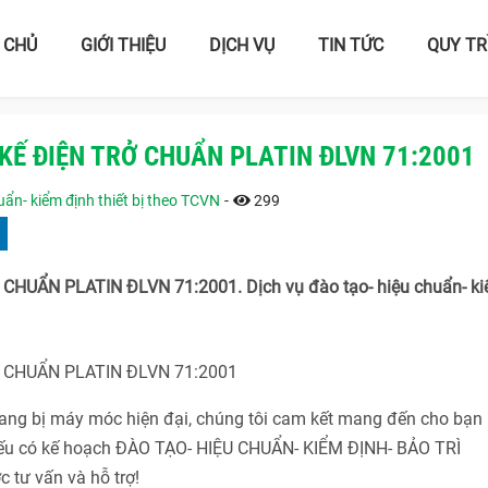
 CHỦ
GIỚI THIỆU
DỊCH VỤ
TIN TỨC
QUY TR
KẾ ĐIỆN TRỞ CHUẨN PLATIN ĐLVN 71:2001
ẩn- kiểm định thiết bị theo TCVN
-
299
HUẨN PLATIN ĐLVN 71:2001. Dịch vụ đào tạo- hiệu chuẩn- k
 CHUẨN PLATIN ĐLVN 71:2001
 trang bị máy móc hiện đại, chúng tôi cam kết mang đến cho bạn
 Nếu có kế hoạch ĐÀO TẠO- HIỆU CHUẨN- KIỂM ĐỊNH- BẢO TRÌ
 tư vấn và hỗ trợ!