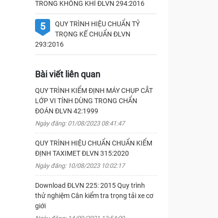
TRONG KHÔNG KHÍ ĐLVN 294:2016
QUY TRÌNH HIỆU CHUẨN TỶ
5
TRỌNG KẾ CHUẨN ĐLVN
293:2016
Bài viết liên quan
QUY TRÌNH KIỂM ĐỊNH MÁY CHỤP CẮT
LỚP VI TÍNH DÙNG TRONG CHẨN
ĐOÁN ĐLVN 42:1999
Ngày đăng: 01/08/2023 08:41:47
QUY TRÌNH HIỆU CHUẨN CHUẨN KIỂM
ĐỊNH TAXIMET ĐLVN 315:2020
Ngày đăng: 10/08/2023 10:02:17
Download ĐLVN 225: 2015 Quy trình
thử nghiệm Cân kiểm tra trọng tải xe cơ
giới