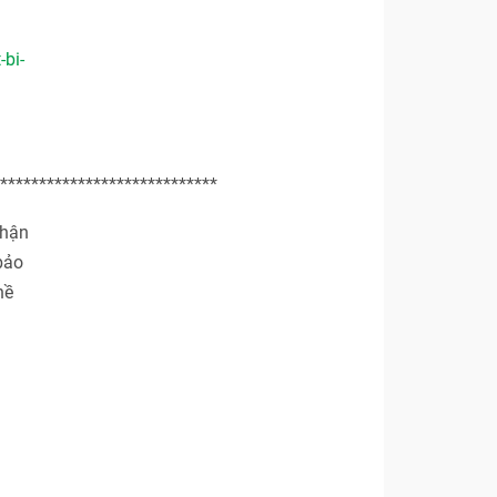
-bi-
****************************
nhận
bảo
hề