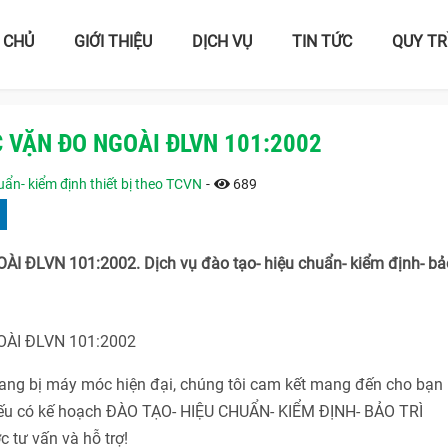
 CHỦ
GIỚI THIỆU
DỊCH VỤ
TIN TỨC
QUY TR
 VẶN ĐO NGOÀI ĐLVN 101:2002
ẩn- kiểm định thiết bị theo TCVN
-
689
LVN 101:2002. Dịch vụ đào tạo- hiệu chuẩn- kiểm định- bảo
ÀI ĐLVN 101:2002
 trang bị máy móc hiện đại, chúng tôi cam kết mang đến cho bạn
 Nếu có kế hoạch ĐÀO TẠO- HIỆU CHUẨN- KIỂM ĐỊNH- BẢO TRÌ
 tư vấn và hỗ trợ!