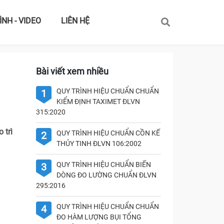
ÌNH - VIDEO
LIÊN HỆ
Bài viết xem nhiều
QUY TRÌNH HIỆU CHUẨN CHUẨN
1
KIỂM ĐỊNH TAXIMET ĐLVN
315:2020
 trì
QUY TRÌNH HIỆU CHUẨN CỒN KẾ
2
THỦY TINH ĐLVN 106:2002
QUY TRÌNH HIỆU CHUẨN BIẾN
3
DÒNG ĐO LƯỜNG CHUẨN ĐLVN
295:2016
QUY TRÌNH HIỆU CHUẨN CHUẨN
4
ĐO HÀM LƯỢNG BỤI TỔNG