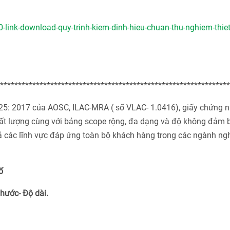
-link-download-quy-trinh-kiem-dinh-hieu-chuan-thu-nghiem-thiet
****************************************************************
025: 2017 của AOSC, ILAC-MRA ( số VLAC- 1.0416), giấy chứng 
ất lượng cùng với bảng scope rộng, đa dạng và độ không đảm 
cả các lĩnh vực đáp ứng toàn bộ khách hàng trong các ngành ng
ố
Thước- Độ dài.