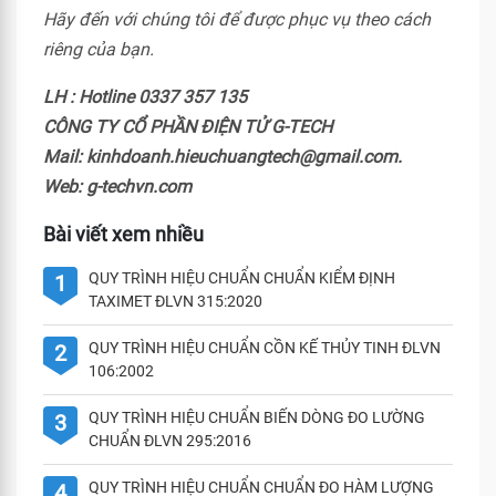
Hãy đến với chúng tôi để được phục vụ theo cách
riêng của bạn.
LH : Hotline 0337 357 135
CÔNG TY CỔ PHẦN ĐIỆN TỬ G-TECH
Mail: kinhdoanh.hieuchuangtech@gmail.com.
Web: g-techvn.com
Bài viết xem nhiều
QUY TRÌNH HIỆU CHUẨN CHUẨN KIỂM ĐỊNH
1
TAXIMET ĐLVN 315:2020
QUY TRÌNH HIỆU CHUẨN CỒN KẾ THỦY TINH ĐLVN
2
106:2002
QUY TRÌNH HIỆU CHUẨN BIẾN DÒNG ĐO LƯỜNG
3
CHUẨN ĐLVN 295:2016
QUY TRÌNH HIỆU CHUẨN CHUẨN ĐO HÀM LƯỢNG
4