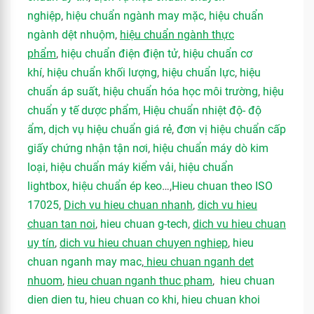
nghiệp
,
hiệu chuẩn ngành may mặc
,
hiệu chuẩn
ngành dệt nhuộm
,
hiệu chuẩn ngành thực
phẩm
,
hiệu chuẩn điện điện tử
,
hiệu chuẩn cơ
khí
,
hiệu chuẩn khối lượng
,
hiệu chuẩn lực
,
hiệu
chuẩn áp suất
,
hiệu chuẩn hóa học môi trường
,
hiệu
chuẩn y tế dược phẩm
,
Hiệu chuẩn nhiệt độ- độ
ẩm
,
dịch vụ hiệu chuẩn giá rẻ
,
đơn vị hiệu chuẩn cấp
giấy chứng nhận tận nơi
,
hiệu chuẩn máy dò kim
loại
,
hiệu chuẩn máy kiểm vải
,
hiệu chuẩn
lightbox
,
hiệu chuẩn ép keo
…,
Hieu chuan theo ISO
17025
,
Dich vu hieu chuan nhanh
,
dich vu hieu
chuan tan noi
,
hieu chuan g-tech
,
dich vu hieu chuan
uy tín
,
dich vu hieu chuan chuyen nghiep
,
hieu
chuan nganh may mac
,
hieu chuan nganh det
nhuom
,
hieu chuan nganh thuc pham
,
hieu chuan
dien dien tu
,
hieu chuan co khi
,
hieu chuan khoi