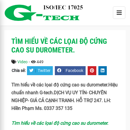
TÌM HIỂU VỀ CÁC LỌAI ĐỘ CỨNG
CAO SU DUROMETER.
Video
-
449
Chia sẻ:
|
Twitter
|
Facebook
Tìm hiểu về các lọai độ cứng cao su durometer.Hiệu
chuẩn nhanh G-tech.DỊCH VỤ UY TÍN- CHUYÊN
NGHIỆP- GIÁ CẢ CẠNH TRANH. HỖ TRỢ 247. LH:
Hiền Phạm Ms. 0337 357 135
Tìm hiểu về các lọai độ cứng cao su durometer.