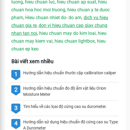
luong
,
hieu chuan luc
,
hieu chuan ap suat
,
hieu
chuan hoa hoc moi truong
,
hieu chuan y te duoc
pham
,
Hieu chuan nhiet do- do am
,
dich vu hieu
chuan gia re
,
don vi hieu chuan cap giay chung
nhan tan noi
,
hieu chuan may do kim loai
,
hieu
chuan may kiem vai
,
hieu chuan lightbox
,
hieu
chuan ep keo
Bài viết xem nhiều
Hướng dẫn hiệu chuẩn thước cặp calibration caliper
1
Hướng dẫn hiệu chuẩn đo độ ẩm vật liệu Orion
2
Moisture Meter
Tìm hiểu về các lọai độ cứng cao su durometer.
3
Hướng dẫn sử dụng hiệu chuẩn độ cứng cao su Type
4
A Durometer