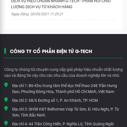
DỊCH VỤ HIỆU CHUẨN NHANH G-TECH - PHẢN HỒI CHẤT
LƯỢNG DỊCH VỤ TỪ KHÁCH HÀNG
Ngày đăng: 30/05/2021 11:29:21
CÔNG TY CỔ PHẦN ĐIỆN TỬ G-TECH
Công ty chúng tôi chuyên cung cấp giải pháp hiệu chuẩn chất lượng
cao và đáng tin cậy cho các nhu cầu của doanh nghiệp lớn và nhỏ.
Địa chỉ 1:
B6-Khu trung tâm thể dục thể thao-248 Trần Hưng
Đạo, Phường Đông Hòa, Thành phố Hồ Chí Minh, Việt Nam
Địa chỉ 2:
68/6 Đường số 1, P. An Khánh, TP. HCM
Địa chỉ 3:
SH58 KĐT Belhomes Vsip Từ Sơn, Đ. Hữu Nghị, P. Từ
Sơn, Tỉnh Bắc Ninh.
Địa chỉ 4:
44 Trần Công Hiến, P. Nghĩa Lộ, Tỉnh Quảng Ngãi