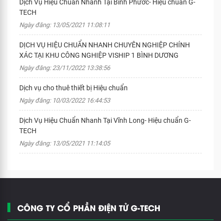
Dịch Vụ Hiệu Chuẩn Nhanh Tại Bình Phước- Hiệu chuẩn G-
TECH
Ngày đăng: 13/05/2021 11:08:11
DỊCH VỤ HIỆU CHUẨN NHANH CHUYÊN NGHIỆP CHÍNH
XÁC TẠI KHU CÔNG NGHIỆP VISHIP 1 BÌNH DƯƠNG
Ngày đăng: 23/11/2022 13:38:56
Dịch vụ cho thuê thiết bị Hiệu chuẩn
Ngày đăng: 10/03/2022 16:44:53
Dịch Vụ Hiệu Chuẩn Nhanh Tại Vĩnh Long- Hiệu chuẩn G-
TECH
Ngày đăng: 13/05/2021 11:14:05
CÔNG TY CỔ PHẦN ĐIỆN TỬ G-TECH